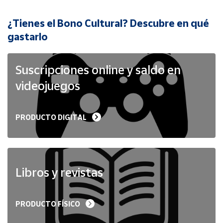
¿Tienes el Bono Cultural? Descubre en qué
Cuenta
gastarlo
Área
cliente
Suscripciones online y saldo en
videojuegos
Ubicación
PRODUCTO DIGITAL
Península
y
Baleares
Canarias,
Ceuta y
Libros y revistas
Melilla
PRODUCTO FÍSICO