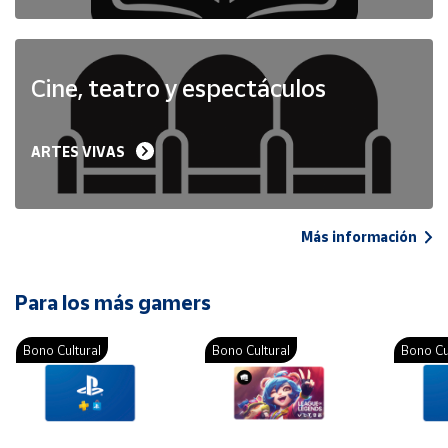
Cine, teatro y espectáculos
ARTES VIVAS
Más información
Para los más gamers
Bono Cultural
Bono Cultural
Bono Cu