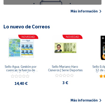
Más información
Lo nuevo de Correos
NOVEDAD
NOVEDAD
Sello Agua. Gestión por 
Sello Mariano Haro 
Sello Ecl
cuencas: la fuerza de 
Cisneros | Serie Deportes
12 de 
una idea.| Serie España 
Serie C
ES| Pliego Premium
3 €
14,40 €
Más información