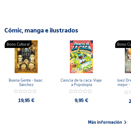
Cómic, manga e ilustrados
Bono Cultural
Bono Cu
Buena Gente - Isaac 
Ciencia de la caca: Viaje 
Juez Dr
Sánchez
a Popotopía
mejor - 
Ar
19,95 €
9,95 €
2
Más información