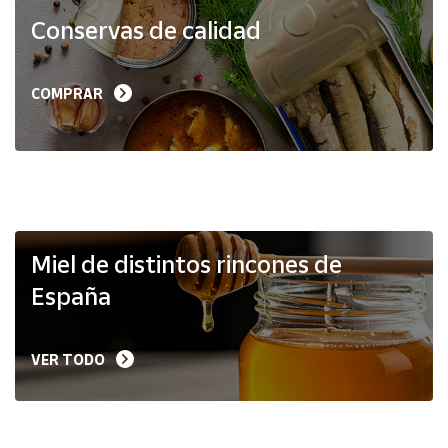
Productos
Conservas de calidad
Solidarios
Ayuda
COMPRAR
Centro
de ayuda
Contacto
Vendedores
Miel de distintos rincones de
España
Mapa de
vendedores
VER TODO
Hazte
vendedor
Área
vendedor