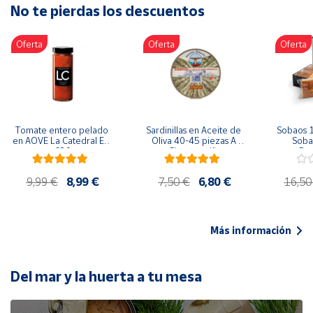
No te pierdas los descuentos
Artesanía
Oficina y
Oferta
Oferta
Oferta
Papelería
Para Canarias,
Ceuta y Melilla
Más
Tomate entero pelado 
Sardinillas en Aceite de 
Sobaos 1
populares
en AOVE La Catedral ER-
Oliva 40-45 piezas A 
Sobao
630
Churrusquiña
Paq
Bono
9,99 €
8,99 €
7,50 €
6,80 €
16,50
Cultural
Nuestros
vendedores
Más información
Las
novedades
de Correos
Del mar y la huerta a tu mesa
Market