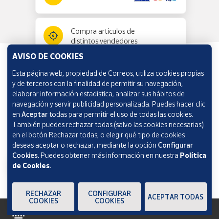
Compra artículos de
distintos vendedores
AVISO DE COOKIES
Esta página web, propiedad de Correos, utiliza cookies propias
Información y ayuda
y de terceros con la finalidad de permitir su navegación,
elaborar información estadística, analizar sus hábitos de
navegación y servir publicidad personalizada. Puedes hacer clic
Correos Market
en
Aceptar
todas para permitir el uso de todas las cookies.
También puedes rechazar todas (salvo las cookies necesarias)
en el botón Rechazar todas, o elegir qué tipo de cookies
deseas aceptar o rechazar, mediante la opción
Configurar
Cookies.
Puedes obtener más información en nuestra
Política
de Cookies
.
RECHAZAR
CONFIGURAR
ACEPTAR TODAS
COOKIES
COOKIES