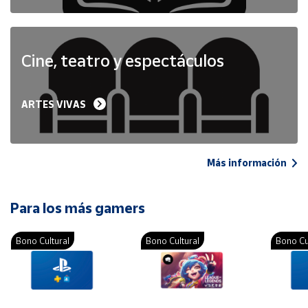
Cine, teatro y espectáculos
ARTES VIVAS
Más información
Para los más gamers
Bono Cultural
Bono Cultural
Bono Cu