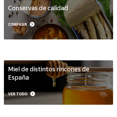
Productos
Conservas de calidad
Solidarios
Ayuda
COMPRAR
Centro
de ayuda
Contacto
Vendedores
Miel de distintos rincones de
España
Mapa de
vendedores
VER TODO
Hazte
vendedor
Área
vendedor