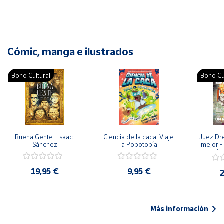
Cómic, manga e ilustrados
Bono Cultural
Bono Cu
Buena Gente - Isaac 
Ciencia de la caca: Viaje 
Juez Dr
Sánchez
a Popotopía
mejor - 
Ar
19,95 €
9,95 €
2
Más información