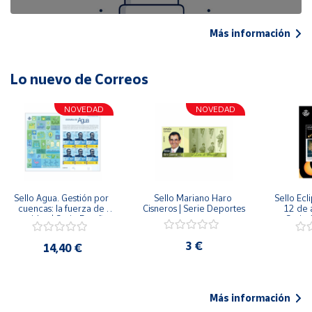
Más información
Lo nuevo de Correos
NOVEDAD
NOVEDAD
Sello Agua. Gestión por 
Sello Mariano Haro 
Sello Ecl
cuencas: la fuerza de 
Cisneros | Serie Deportes
12 de 
una idea.| Serie España 
Serie C
ES| Pliego Premium
3 €
14,40 €
Más información