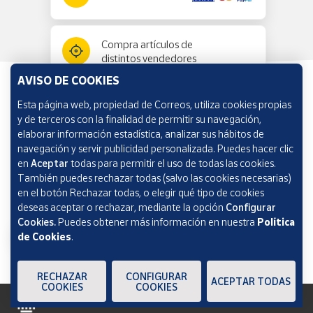
Compra artículos de
distintos vendedores
AVISO DE COOKIES
Esta página web, propiedad de Correos, utiliza cookies propias
Información y ayuda
y de terceros con la finalidad de permitir su navegación,
elaborar información estadística, analizar sus hábitos de
navegación y servir publicidad personalizada. Puedes hacer clic
Correos Market
en
Aceptar
todas para permitir el uso de todas las cookies.
También puedes rechazar todas (salvo las cookies necesarias)
en el botón Rechazar todas, o elegir qué tipo de cookies
deseas aceptar o rechazar, mediante la opción
Configurar
Cookies.
Puedes obtener más información en nuestra
Política
de Cookies
.
RECHAZAR
CONFIGURAR
ACEPTAR TODAS
COOKIES
COOKIES