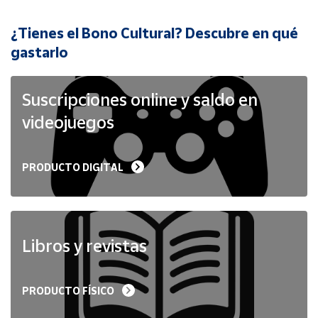
¿Tienes el Bono Cultural? Descubre en qué
Cuenta
gastarlo
Área
cliente
Suscripciones online y saldo en
videojuegos
Ubicación
PRODUCTO DIGITAL
Península
y
Baleares
Canarias,
Ceuta y
Libros y revistas
Melilla
PRODUCTO FÍSICO