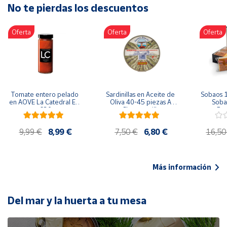
No te pierdas los descuentos
Artesanía
Oficina y
Oferta
Oferta
Oferta
Papelería
Para Canarias,
Ceuta y Melilla
Más
Tomate entero pelado 
Sardinillas en Aceite de 
Sobaos 1
populares
en AOVE La Catedral ER-
Oliva 40-45 piezas A 
Sobao
630
Churrusquiña
Paq
Bono
9,99 €
8,99 €
7,50 €
6,80 €
16,50
Cultural
Nuestros
vendedores
Más información
Las
novedades
de Correos
Del mar y la huerta a tu mesa
Market