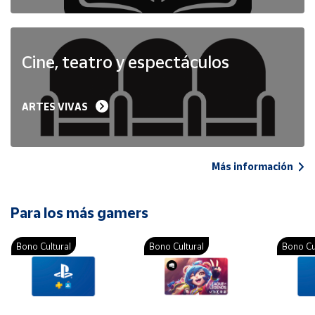
Cine, teatro y espectáculos
ARTES VIVAS
Más información
Para los más gamers
Bono Cultural
Bono Cultural
Bono Cu