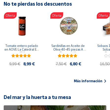
No te pierdas los descuentos
Artesanía
Oficina y
Oferta
Oferta
Oferta
Papelería
Para Canarias,
Ceuta y Melilla
Más
Tomate entero pelado 
Sardinillas en Aceite de 
Sobaos 1
populares
en AOVE La Catedral ER-
Oliva 40-45 piezas A 
Sobao
630
Churrusquiña
Paq
Bono
9,99 €
8,99 €
7,50 €
6,80 €
16,50
Cultural
Nuestros
vendedores
Más información
Las
novedades
de Correos
Del mar y la huerta a tu mesa
Market