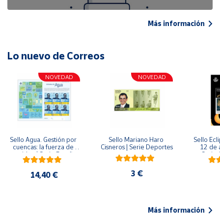
Más información
Lo nuevo de Correos
NOVEDAD
NOVEDAD
Sello Agua. Gestión por 
Sello Mariano Haro 
Sello Ecl
cuencas: la fuerza de 
Cisneros | Serie Deportes
12 de 
una idea.| Serie España 
Serie C
ES| Pliego Premium
3 €
14,40 €
Más información