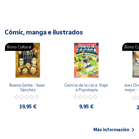
Cómic, manga e ilustrados
Bono Cultural
Bono Cu
Buena Gente - Isaac 
Ciencia de la caca: Viaje 
Juez Dr
Sánchez
a Popotopía
mejor - 
Ar
19,95 €
9,95 €
2
Más información