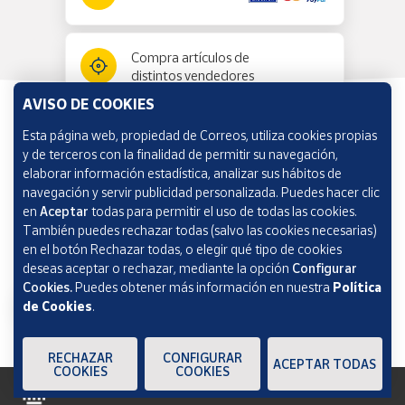
Compra artículos de
distintos vendedores
AVISO DE COOKIES
Esta página web, propiedad de Correos, utiliza cookies propias
Información y ayuda
y de terceros con la finalidad de permitir su navegación,
elaborar información estadística, analizar sus hábitos de
navegación y servir publicidad personalizada. Puedes hacer clic
Correos Market
en
Aceptar
todas para permitir el uso de todas las cookies.
También puedes rechazar todas (salvo las cookies necesarias)
en el botón Rechazar todas, o elegir qué tipo de cookies
deseas aceptar o rechazar, mediante la opción
Configurar
Cookies.
Puedes obtener más información en nuestra
Política
de Cookies
.
RECHAZAR
CONFIGURAR
ACEPTAR TODAS
COOKIES
COOKIES