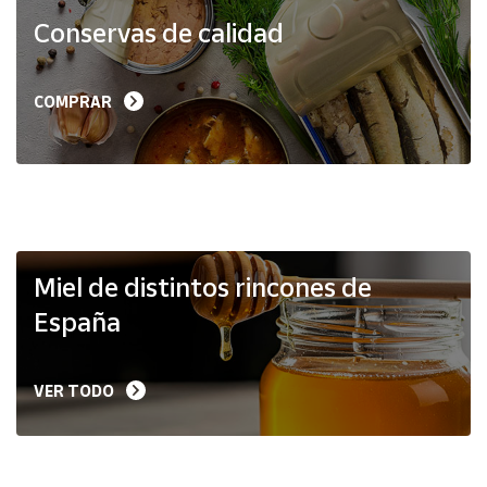
Productos
Conservas de calidad
Solidarios
Ayuda
COMPRAR
Centro
de ayuda
Contacto
Vendedores
Miel de distintos rincones de
España
Mapa de
vendedores
VER TODO
Hazte
vendedor
Área
vendedor