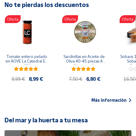
No te pierdas los descuentos
Artesanía
Oficina y
Oferta
Oferta
Oferta
Papelería
Para Canarias,
Ceuta y Melilla
Más
Tomate entero pelado 
Sardinillas en Aceite de 
Sobaos 1
populares
en AOVE La Catedral ER-
Oliva 40-45 piezas A 
Sobao
630
Churrusquiña
Paq
Bono
9,99 €
8,99 €
7,50 €
6,80 €
16,50
Cultural
Nuestros
vendedores
Más información
Las
novedades
de Correos
Del mar y la huerta a tu mesa
Market