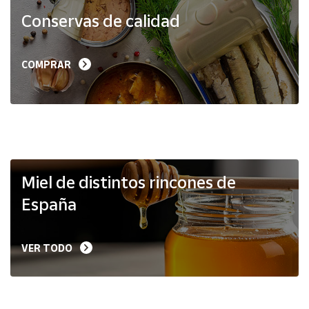
Productos
Conservas de calidad
Solidarios
Ayuda
COMPRAR
Centro
de ayuda
Contacto
Vendedores
Miel de distintos rincones de
España
Mapa de
vendedores
VER TODO
Hazte
vendedor
Área
vendedor