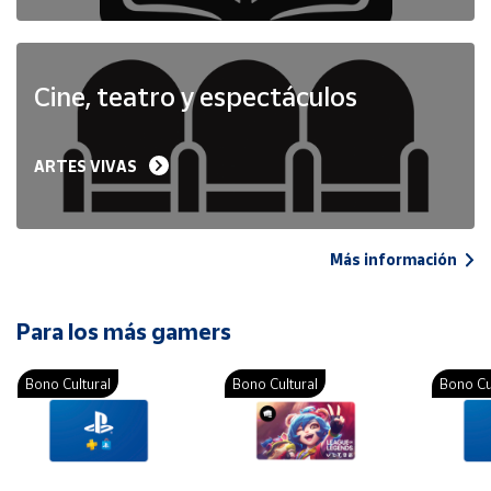
Cine, teatro y espectáculos
ARTES VIVAS
Más información
Para los más gamers
Bono Cultural
Bono Cultural
Bono Cu