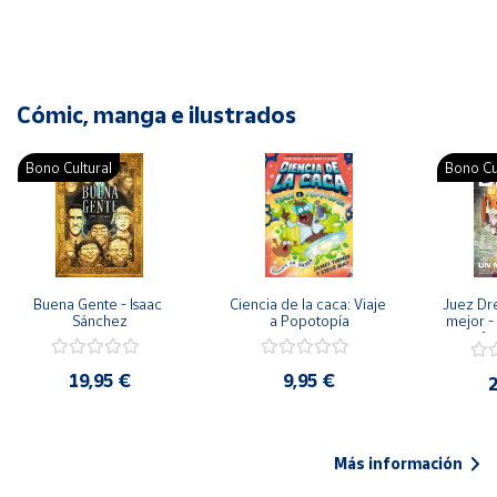
Cómic, manga e ilustrados
Bono Cultural
Bono Cu
Buena Gente - Isaac 
Ciencia de la caca: Viaje 
Juez Dr
Sánchez
a Popotopía
mejor - 
Ar
19,95 €
9,95 €
2
Más información