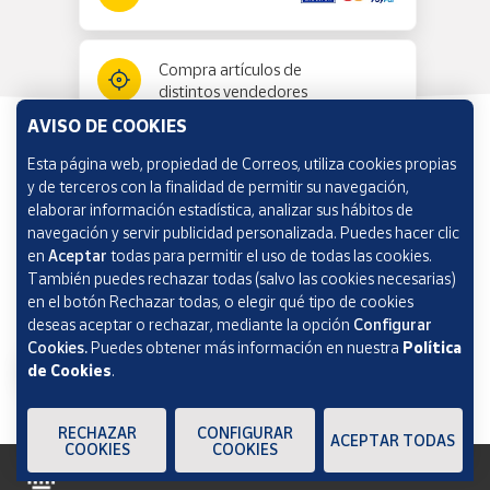
Compra artículos de
distintos vendedores
AVISO DE COOKIES
Esta página web, propiedad de Correos, utiliza cookies propias
Información y ayuda
y de terceros con la finalidad de permitir su navegación,
elaborar información estadística, analizar sus hábitos de
navegación y servir publicidad personalizada. Puedes hacer clic
Correos Market
en
Aceptar
todas para permitir el uso de todas las cookies.
También puedes rechazar todas (salvo las cookies necesarias)
en el botón Rechazar todas, o elegir qué tipo de cookies
deseas aceptar o rechazar, mediante la opción
Configurar
Cookies.
Puedes obtener más información en nuestra
Política
de Cookies
.
RECHAZAR
CONFIGURAR
ACEPTAR TODAS
COOKIES
COOKIES