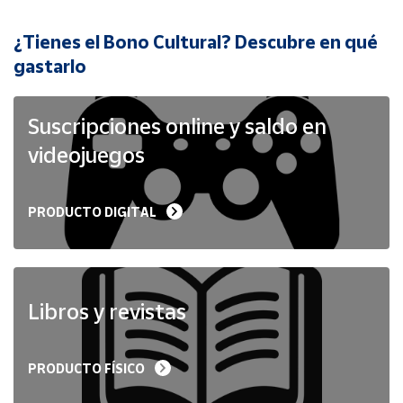
¿Tienes el Bono Cultural? Descubre en qué
Cuenta
gastarlo
Área
cliente
Suscripciones online y saldo en
videojuegos
Ubicación
PRODUCTO DIGITAL
Península
y
Baleares
Canarias,
Ceuta y
Libros y revistas
Melilla
PRODUCTO FÍSICO