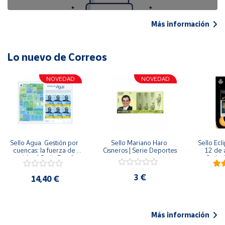
Más información
Lo nuevo de Correos
NOVEDAD
NOVEDAD
Sello Agua. Gestión por 
Sello Mariano Haro 
Sello Ecl
cuencas: la fuerza de 
Cisneros | Serie Deportes
12 de 
una idea.| Serie España 
Serie C
ES| Pliego Premium
3 €
14,40 €
Más información