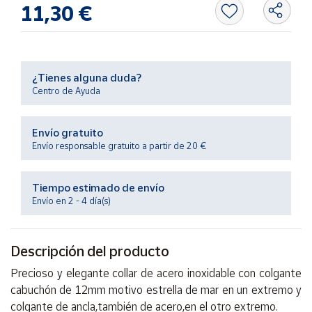
Productos
11,30 €
Solidarios
Ayuda
¿Tienes alguna duda?
Centro de Ayuda
Centro
de ayuda
Envío gratuito
Contacto
Envío responsable gratuito a partir de 20 €
Vendedores
Tiempo estimado de envío
Envío en 2 - 4 día(s)
Mapa de
vendedores
Descripción del producto
Hazte
vendedor
Precioso y elegante collar de acero inoxidable con colgante
Área
cabuchón de 12mm motivo estrella de mar en un extremo y
vendedor
colgante de ancla,también de acero,en el otro extremo.