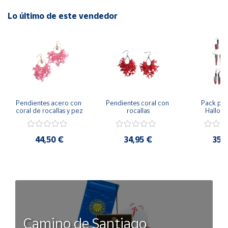
Lo último de este vendedor
Pendientes acero con 
Pendientes coral con 
Pack pen
coral de rocallas y pez
rocallas
Hallowe
Modelos d
44,50 €
34,95 €
35,
Camino de Santiago