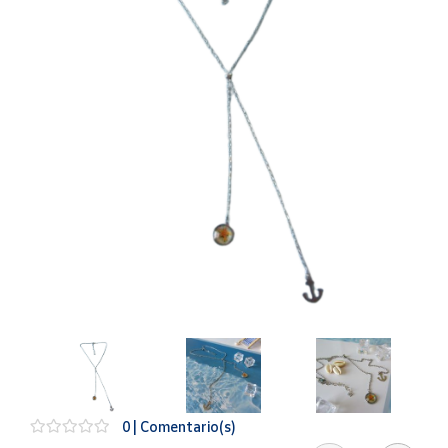
Artesanía
Oficina y
Papelería
Para Canarias,
Ceuta y Melilla
Más
populares
Bono
Cultural
Nuestros
vendedores
Las
novedades
de Correos
Market
0 | Comentario(s)