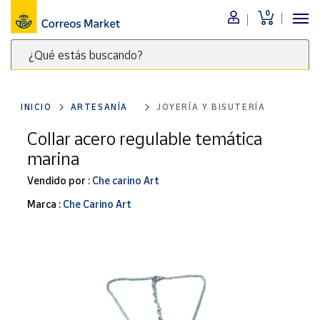
0
Menú
¿Qué estás buscando?
Nuestro
catálogo
Escribe
palabras
INICIO
ARTESANÍA
JOYERÍA Y BISUTERÍA
clave
Alimentación
para
Collar acero regulable temática
Bebidas
buscar
marina
Ocio y cultura
productos
en
Vendido por :
Che carino Art
Juguetes y
juegos
Correos
Marca :
Che Carino Art
Market
Libros y
.
revistas
Merchandising
y regalos
Tienda de
Correos