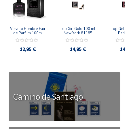
Velveto Hombre Eau 
Top Girl Gold 100 ml 
Top Girl R
de Parfum 100ml
New York 81185
Paris
12,95 €
14,95 €
14,
Camino de Santiago