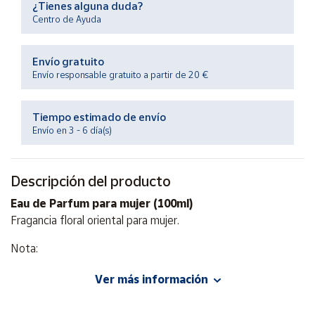
¿Tienes alguna duda?
Productos
Solidarios
Centro de Ayuda
Envío gratuito
Ayuda
Envío responsable gratuito a partir de 20 €
Centro
de ayuda
Tiempo estimado de envío
Envío en 3 - 6 día(s)
Contacto
Descripción del producto
Vendedores
Eau de Parfum para mujer (100ml)
Fragancia floral oriental para mujer.
Mapa de
vendedores
Nota:
Hazte
vendedor
Entrada: Frambuesa, mandarina, bergamota, limón.
Ver más información
Área
Corazón: Jengibre, gardenia, jazmín, ámbar, flor de naranja,
vendedor