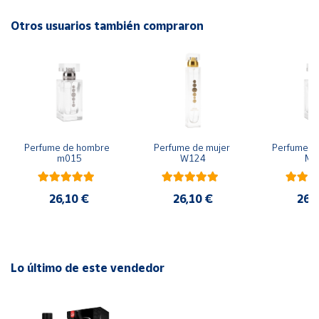
rosa.
Otros usuarios también compraron
Cuenta
Base: Cardamomo, leche, sándalo, madera de ámbar,
caramelo, regaliz, vainilla.
Área
cliente
Ubicación
Perfume de hombre  
Perfume de mujer 
Perfume de
m015
W124
M0
Península
y
Baleares
26,10 €
26,10 €
26,
Canarias,
Ceuta y
Melilla
Lo último de este vendedor