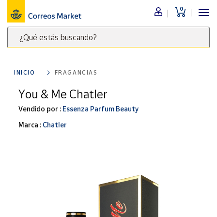
0
Menú
¿Qué estás buscando?
Nuestro
catálogo
Escribe
palabras
INICIO
FRAGANCIAS
clave
Alimentación
para
You & Me Chatler
Bebidas
buscar
Ocio y cultura
Vendido por :
Essenza Parfum Beauty
productos
en
Juguetes y
Marca :
Chatler
juegos
Correos
Market
Libros y
.
revistas
Merchandising
y regalos
Tienda de
Correos