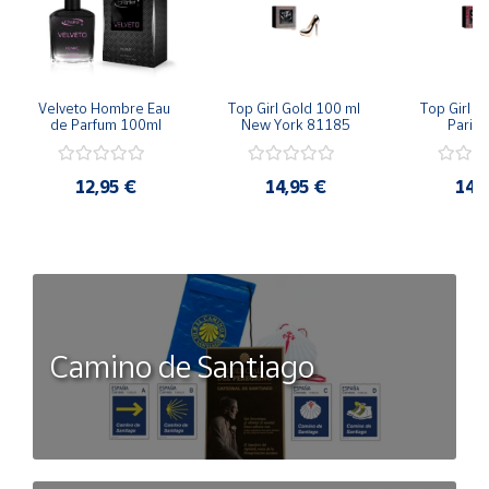
Velveto Hombre Eau 
Top Girl Gold 100 ml 
Top Girl R
de Parfum 100ml
New York 81185
Paris
12,95 €
14,95 €
14,
Camino de Santiago