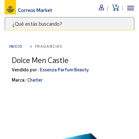
0
Menú
¿Qué estás buscando?
Nuestro
catálogo
Escribe
palabras
INICIO
FRAGANCIAS
clave
Alimentación
para
Dolce Men Castle
Bebidas
buscar
Ocio y cultura
Vendido por :
Essenza Parfum Beauty
productos
en
Juguetes y
Marca :
Chatler
juegos
Correos
Market
Libros y
.
revistas
Merchandising
y regalos
Tienda de
Correos