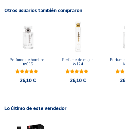
Base
: cedro, vetiver, pachulí.
Otros usuarios también compraron
Cuenta
Área
cliente
Ubicación
Perfume de hombre  
Perfume de mujer 
Perfume de
m015
W124
M0
Península
y
Baleares
26,10 €
26,10 €
26,
Canarias,
Ceuta y
Melilla
Lo último de este vendedor