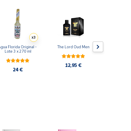
x3
gua Florida Original - 
The Lord Oud Men
Yara rosa 
Lote 3 x 270 ml
Perfume
12,95 €
24 €
29,9