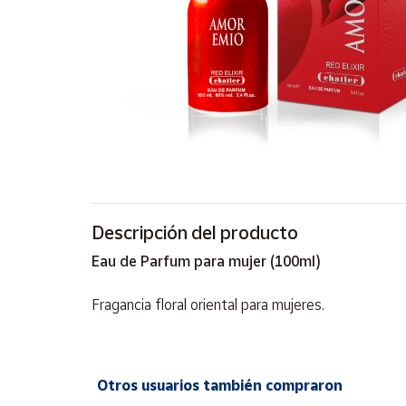
Artesanía
Oficina y
Papelería
Para Canarias,
Ceuta y Melilla
Más
populares
Bono
Descripción del producto
Cultural
Eau de Parfum para mujer (100ml)
Nuestros
vendedores
Fragancia floral oriental para mujeres.
Las
novedades
de Correos
Market
Otros usuarios también compraron