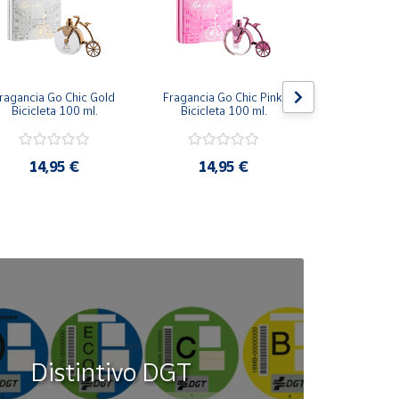
ragancia Go Chic Gold 
Fragancia Go Chic Pink 
Perfume Ori
Bicicleta 100 ml.
Bicicleta 100 ml.
100
14,95 €
14,95 €
14,9
Distintivo DGT