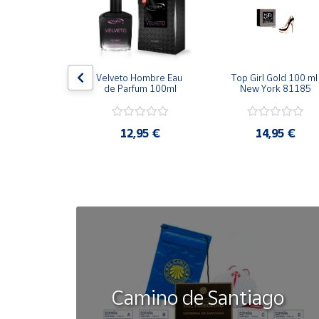
Cuenta
Área
Black 100ml
Velveto Hombre Eau 
Top Girl Gold 100 ml 
cliente
de Parfum 100ml
New York 81185
,95 €
Ubicación
12,95 €
14,95 €
Península
y
Baleares
Canarias,
Ceuta y
Melilla
Camino de Santiago