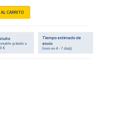
 AL CARRITO
Tiempo estimado de
atuito
envío
onsable gratuito a
20 €
Envío en 4 - 7 día(s)