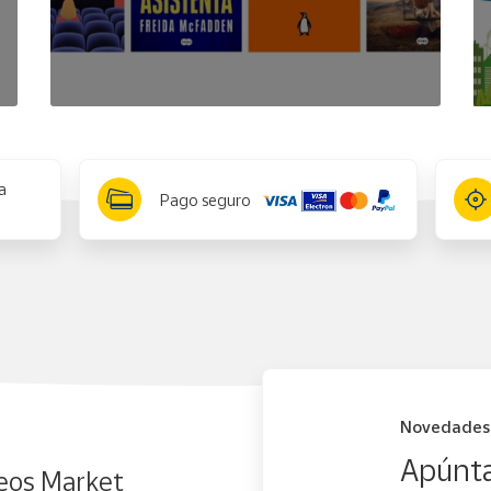
a
Pago seguro
Novedades
Apúnta
eos Market