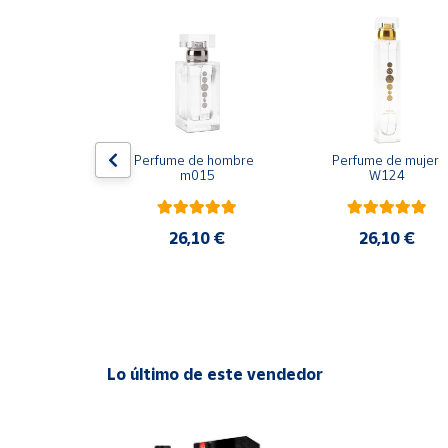
Productos
Solidarios
Ayuda
Centro
 mujer w188
Perfume de hombre  
Perfume de mujer 
de ayuda
m015
W124
Contacto
,10 €
26,10 €
26,10 €
Vendedores
Mapa de
vendedores
Hazte
Lo último de este vendedor
vendedor
Área
vendedor