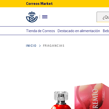
Correos Market
Menú
¿Qu
Nuestro
catálogo
Tienda de Correos
Destacado en alimentación
Beb
Alimentación
INICIO
FRAGANCIAS
Bebidas
Ocio y cultura
Juguetes y
juegos
Libros y
revistas
Merchandising
y regalos
Tienda de
Correos