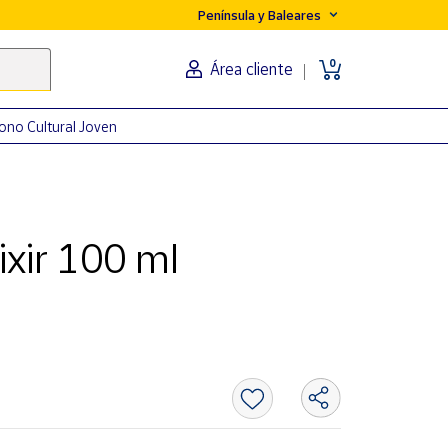
Península y Baleares
0
Área cliente
ono Cultural Joven
xir 100 ml