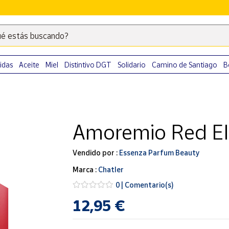
é estás buscando?
Escribe
palabras
clave
idas
Aceite
Miel
Distintivo DGT
Solidario
Camino de Santiago
B
para
buscar
productos
en
Amoremio Red Eli
Correos
Market
.
Vendido por :
Essenza Parfum Beauty
Marca :
Chatler
0 | Comentario(s)
12,95 €