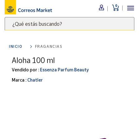
0
Menú
¿Qué estás buscando?
Nuestro
catálogo
Escribe
palabras
INICIO
FRAGANCIAS
clave
Alimentación
para
Aloha 100 ml
Bebidas
buscar
Ocio y cultura
Vendido por :
Essenza Parfum Beauty
productos
en
Juguetes y
Marca :
Chatler
juegos
Correos
Market
Libros y
.
revistas
Merchandising
y regalos
Tienda de
Correos