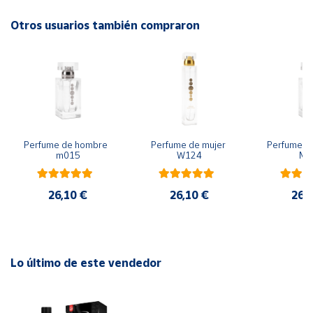
Base: Ámbar.
Otros usuarios también compraron
Cuenta
Área
cliente
Ubicación
Perfume de hombre  
Perfume de mujer 
Perfume de
m015
W124
M0
Península
y
Baleares
26,10 €
26,10 €
26,
Canarias,
Ceuta y
Melilla
Lo último de este vendedor