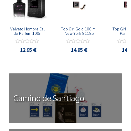
Velveto Hombre Eau 
Top Girl Gold 100 ml 
Top Girl R
de Parfum 100ml
New York 81185
Paris
12,95 €
14,95 €
14,
Camino de Santiago