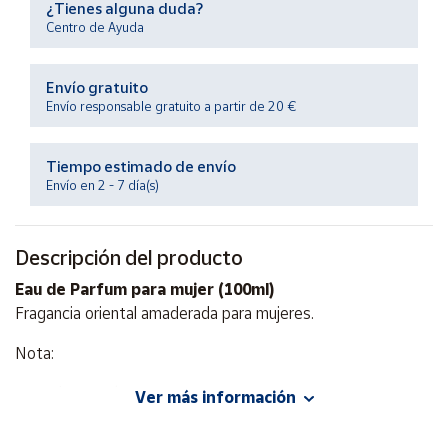
¿Tienes alguna duda?
Productos
Solidarios
Centro de Ayuda
Envío gratuito
Ayuda
Envío responsable gratuito a partir de 20 €
Centro
de ayuda
Tiempo estimado de envío
Envío en 2 - 7 día(s)
Contacto
Descripción del producto
Vendedores
Eau de Parfum para mujer (100ml)
Fragancia oriental amaderada para mujeres.
Mapa de
vendedores
Nota:
Hazte
vendedor
Entrada: Jazmín.
Ver más información
Área
Corazón: Madera de cachemira.
vendedor