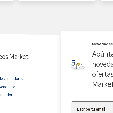
Novedades
Apúnta
eos Market
noveda
rir
oferta
e vendedores
Marke
vendedor
endedor
Escribe tu email