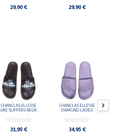
29,90 €
29,90 €
3,9
CHANCLAS ELLESSE 
CHANCLAS ELLESSE 
CHANCLAS 
UKE SLIPPERS NEGRO 
DIAMOND LADIES 
DIAMOND 
ADELAIDE022-E-
SLIPPERS LILA 
SLIPPERS
EVAPVC-001 FLIP 
ADELAIDE028-
ADELAI
FLOP SANDALIAS 
EVAPVC-664 FLIP 
EVAPVC-00
COMODAS HOMBRE
FLOP SANDALIAS 
FLOP SAN
31,95 €
34,95 €
34,9
COMODAS MUJER
COMODAS