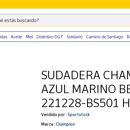
é estás buscando?
Escribe
palabras
clave
idas
Aceite
Miel
Distintivo DGT
Solidario
Camino de Santiago
B
para
buscar
productos
en
SUDADERA CHAM
Correos
Market
AZUL MARINO B
.
221228-BS501 
Vendido por :
Sportstock
Marca :
Champion