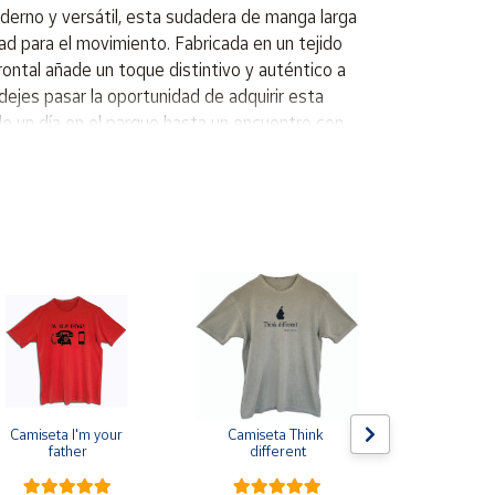
derno y versátil, esta sudadera de manga larga
d para el movimiento. Fabricada en un tejido
rontal añade un toque distintivo y auténtico a
 dejes pasar la oportunidad de adquirir esta
de un día en el parque hasta un encuentro con
ido suave Logo de la marca
Camiseta I'm your 
Camiseta Think 
Pin de s
father
different
escarapela E
Cruz de Sa