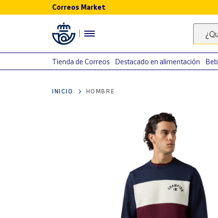
Correos Market
Menú
¿Qu
Nuestro
catálogo
Tienda de Correos
Destacado en alimentación
Beb
Alimentación
INICIO
HOMBRE
Bebidas
Ocio y cultura
Juguetes y
juegos
Libros y
revistas
Merchandising
y regalos
Tienda de
Correos