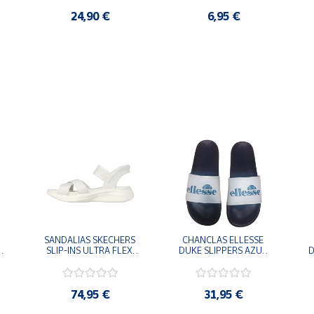
24,90 €
6,95 €
SANDALIAS SKECHERS 
CHANCLAS ELLESSE 
SLIP-INS ULTRA FLEX 
DUKE SLIPPERS AZUL 
D
-
3.0 NEVER BETTER 
MARINO 
BLANCO OFF 119975-
ADELAIDE022-E-
OFWT SANDALIAS 
EVAPVC-153 FLIP 
COMODAS MUJER
FLOP SANDALIAS 
74,95 €
31,95 €
COMODAS HOMBRE