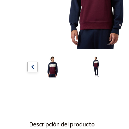
Artesanía
Oficina y
Papelería
Para Canarias,
Ceuta y Melilla
Más
populares
Bono
Cultural
Nuestros
vendedores
Las
novedades
de Correos
Market
Descripción del producto