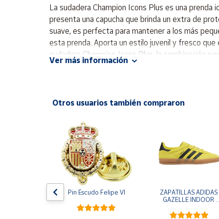
Productos
La sudadera Champion Icons Plus es una prenda ide
Solidarios
presenta una capucha que brinda un extra de prot
suave, es perfecta para mantener a los más pequeño
esta prenda. Aporta un estilo juvenil y fresco que 
Ayuda
sudadera Champion Icons Plus, la combinación perf
Ver más información
amigos. Sudadera manga larga Cuello caja redond
Centro
de ayuda
Contacto
Otros usuarios también compraron
Vendedores
Mapa de
vendedores
Hazte
vendedor
e One Piece 
Pin Escudo Felipe VI
ZAPATILLAS ADIDAS 
egro
GAZELLE INDOOR 
Área
AMARILLO SHOYEL 
vendedor
NEGRO JR6303 