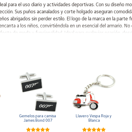
al para el uso diario y actividades deportivas. Con su diseño mo
ección. Sus puños acanalados y corte holgado aseguran comodida
s abrigados sin perder estilo. El logo de la marca en la parte f
encanta a los niños, convirtiéndola en un esencial del armario. No
ecta de moda y funcionalidad. Ideal para cualquier ocasión, des
o Puños acanalados Corte holgado Diseño moderno y versátil Tej
Gemelos para camisa 
Llavero Vespa Roja y 
James Bond 007
Blanca