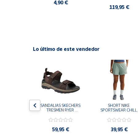
CASUAL SNEAKER 
4,90 €
HOMBRE
0 €
119,95 €
Cuenta
Área
cliente
Lo último de este vendedor
Ubicación
Península
y
Baleares
Canarias,
Ceuta y
Melilla
S CHAMPION 
SANDALIAS SKECHERS 
SHORT NIKE 
 TD NEGRO 
TRESMEN RYER 
SPORTSWEAR CHILL 
9-KK002 
MARRON CHOCOLATE 
TERRY VERDE II3980
 NIÑO NIÑA
205112-CHOC 
006 PANTALONES 
HOMBRE SANDALIAS 
CORTOS MUJER
COMODAS
,95 €
59,95 €
39,95 €