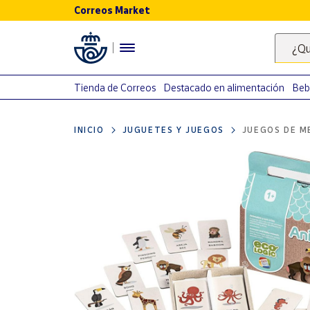
Correos Market
Menú
¿Qu
Nuestro
catálogo
Tienda de Correos
Destacado en alimentación
Beb
Alimentación
INICIO
JUGUETES Y JUEGOS
JUEGOS DE M
Bebidas
Ocio y cultura
Juguetes y
juegos
Libros y
revistas
Merchandising
y regalos
Tienda de
Correos