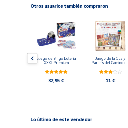
Productos
Otros usuarios también compraron
Solidarios
Ayuda
Centro
de ayuda
Contacto
ión Imposible
Juego de Bingo Lotería 
Juego de la Oca y 
XXXL Premium
Parchís del Camino de
Santiago
Vendedores
,95 €
32,95 €
11 €
Mapa de
vendedores
Hazte
vendedor
Área
Lo último de este vendedor
vendedor