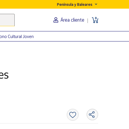
Península y Baleares
0
Área cliente
ono Cultural Joven
es