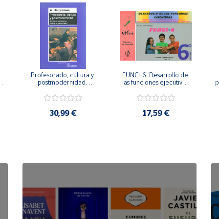
Profesorado, cultura y 
FUNCI-6. Desarrollo de 
 
postmodernidad. 
las funciones ejecutivas. 
p
Cambian los tiempos, 
6º de Primaria.
cambia el profesorado.
30,99 €
17,59 €