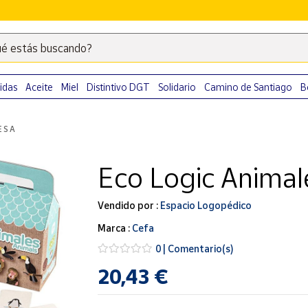
é estás buscando?
Escribe
palabras
clave
idas
Aceite
Miel
Distintivo DGT
Solidario
Camino de Santiago
B
para
buscar
ESA
productos
en
Eco Logic Animal
Correos
Market
.
Vendido por :
Espacio Logopédico
Marca :
Cefa
0 | Comentario(s)
20,43 €