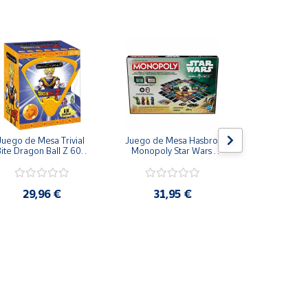
Juego de Mesa Trivial 
Juego de Mesa Hasbro 
Juego de
ite Dragon Ball Z 600 
Monopoly Star Wars 
Paladone Par
Preguntas Español
Boba Fett Mandalorian
Potter Casas  
Ravenclaw, Hu
Gryffi
29,96 €
31,95 €
23,9