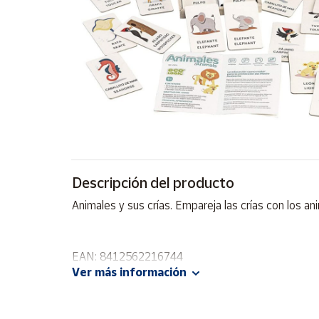
Artesanía
Oficina y
Papelería
Para Canarias,
Ceuta y Melilla
Más
populares
Bono
Descripción del producto
Cultural
Animales y sus crías. Empareja las crías con los a
Nuestros
vendedores
Las
EAN: 8412562216744
novedades
Ver más información
de Correos
Market