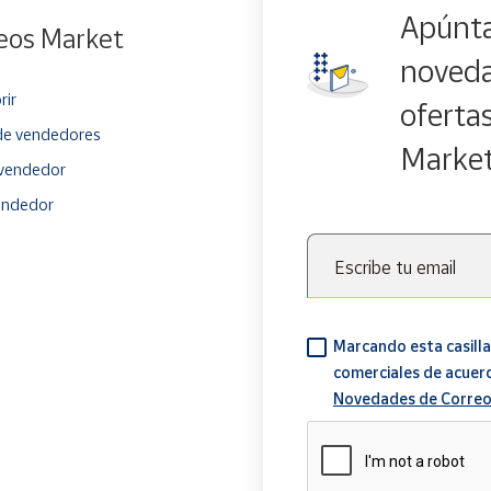
Apúnta
eos Market
noveda
rir
oferta
e vendedores
Marke
vendedor
endedor
Escribe tu email
Marcando esta casilla
comerciales de acuer
Novedades de Correo