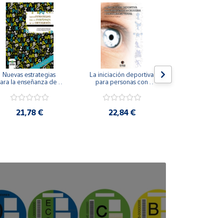
Nuevas estrategias 
La iniciación deportiva 
El método Cl
ara la enseñanza de la 
para personas con 
ortografía.
ceguera y deficiencia 
visual.
18,4
21,78 €
22,84 €