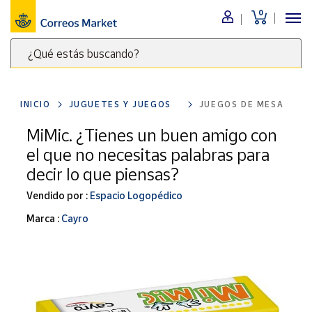
0
Menú
¿Qué estás buscando?
Nuestro
catálogo
Escribe
palabras
INICIO
JUGUETES Y JUEGOS
JUEGOS DE MESA
clave
Alimentación
para
MiMic. ¿Tienes un buen amigo con
Bebidas
buscar
el que no necesitas palabras para
Ocio y cultura
productos
decir lo que piensas?
en
Juguetes y
juegos
Correos
Vendido por :
Espacio Logopédico
Market
Libros y
Marca :
Cayro
.
revistas
Merchandising
y regalos
Tienda de
Correos