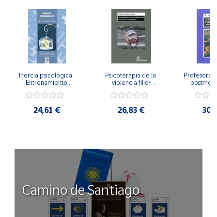
Inercia psicológica. 
Psicoterapia de la 
Profesorado,
Entrenamiento 
violencia filio-
postmode
Emocional para la 
parental. Entre el 
Cambian los
Igualdad de Género.
secreto y la 
cambi
vergüenza.
profes
24,61 €
26,83 €
30,
Camino de Santiago