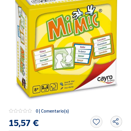
Artesanía
Oficina y
Papelería
Para Canarias,
Ceuta y Melilla
Más
populares
Bono
Cultural
Nuestros
vendedores
Las
novedades
0 | Comentario(s)
de Correos
Market
15,57 €