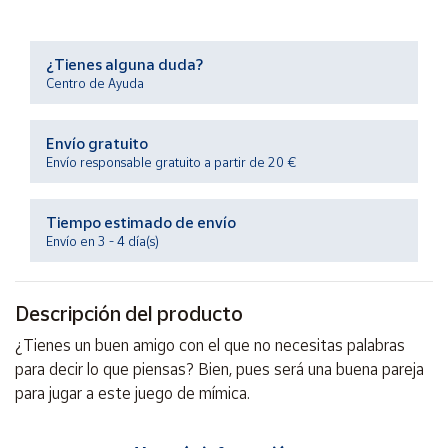
Productos
Solidarios
¿Tienes alguna duda?
Centro de Ayuda
Ayuda
Envío gratuito
Centro
de ayuda
Envío responsable gratuito a partir de 20 €
Contacto
Tiempo estimado de envío
Envío en 3 - 4 día(s)
Vendedores
Descripción del producto
Mapa de
vendedores
¿Tienes un buen amigo con el que no necesitas palabras
Hazte
para decir lo que piensas? Bien, pues será una buena pareja
vendedor
para jugar a este juego de mímica.
Área
vendedor