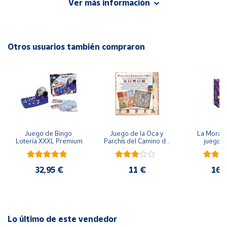
Ver más información
EAN: 8422878770038
Advertencias:
Cuenta
No recomendable para niños menores de 3 años. Contiene
piezas pequeñas. Peligro de asfixia
Otros usuarios también compraron
Área
cliente
Ubicación
Península
y
Juego de Bingo 
Juego de la Oca y 
La Morada
Baleares
Lotería XXXL Premium
Parchís del Camino de 
juego 
Santiago
Canarias,
Ceuta y
32,95 €
11 €
16,
Melilla
Lo último de este vendedor