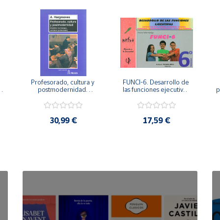
Profesorado, cultura y 
FUNCI-6. Desarrollo de 
 
postmodernidad. 
las funciones ejecutivas. 
p
Cambian los tiempos, 
6º de Primaria.
cambia el profesorado.
30,99 €
17,59 €