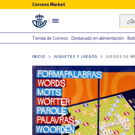
Correos Market
Menú
¿Qu
Nuestro
catálogo
Tienda de Correos
Destacado en alimentación
Beb
Alimentación
INICIO
JUGUETES Y JUEGOS
JUEGOS DE M
Bebidas
Ocio y cultura
Juguetes y
juegos
Libros y
revistas
Merchandising
y regalos
Tienda de
Correos