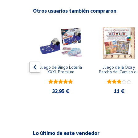
Productos
Solidarios
Otros usuarios también compraron
Ayuda
Centro
de ayuda
Contacto
ión Imposible
Juego de Bingo Lotería 
Juego de la Oca y 
XXXL Premium
Parchís del Camino de
Santiago
Vendedores
,95 €
32,95 €
11 €
Mapa de
vendedores
Hazte
vendedor
Área
Lo último de este vendedor
vendedor