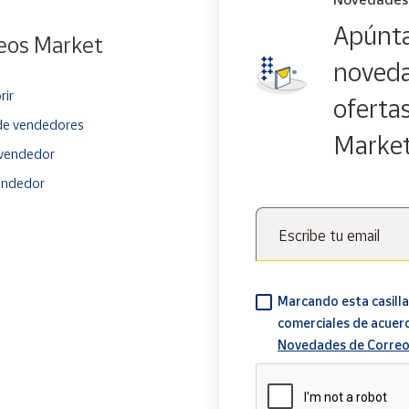
Apúnta
eos Market
noveda
rir
oferta
e vendedores
Marke
vendedor
endedor
Escribe tu email
Marcando esta casilla
comerciales de acuer
Novedades de Correo