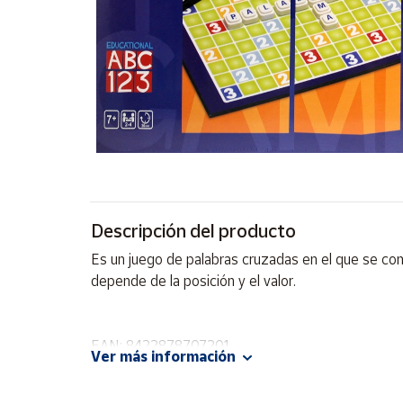
Artesanía
Oficina y
Papelería
Para Canarias,
Ceuta y Melilla
Más
populares
Bono
Descripción del producto
Cultural
Es un juego de palabras cruzadas en el que se com
Nuestros
depende de la posición y el valor.
vendedores
Las
novedades
EAN: 8422878707201
de Correos
Ver más información
Market
Advertencias:
No recomendable para niños menores de 3 años. C