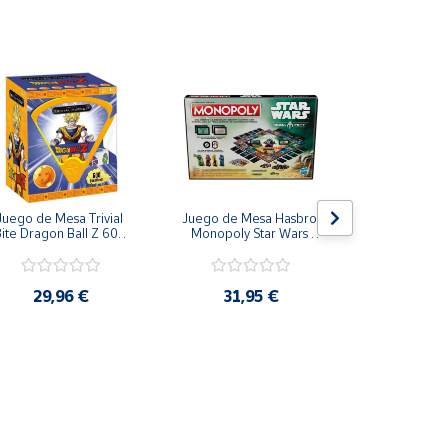
Juego de Mesa Trivial 
Juego de Mesa Hasbro 
Juego de
ite Dragon Ball Z 600 
Monopoly Star Wars 
Paladone Par
Preguntas Español
Boba Fett Mandalorian
Potter Casas  
Ravenclaw, Hu
Gryffi
29,96 €
31,95 €
23,9