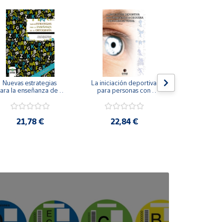
Nuevas estrategias 
La iniciación deportiva 
El método Cl
ara la enseñanza de la 
para personas con 
ortografía.
ceguera y deficiencia 
visual.
18,4
21,78 €
22,84 €