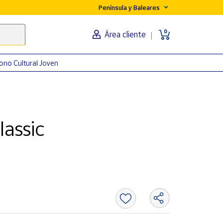
Península y Baleares
0
Área cliente
ono Cultural Joven
assic