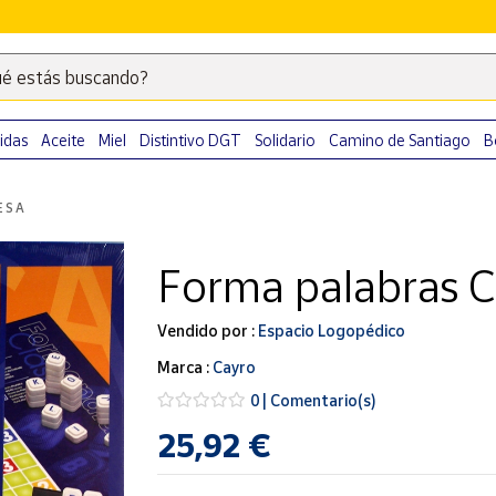
é estás buscando?
Escribe
palabras
clave
idas
Aceite
Miel
Distintivo DGT
Solidario
Camino de Santiago
B
para
buscar
ESA
productos
en
Forma palabras Cl
Correos
Market
.
Vendido por :
Espacio Logopédico
Marca :
Cayro
0 | Comentario(s)
25,92 €