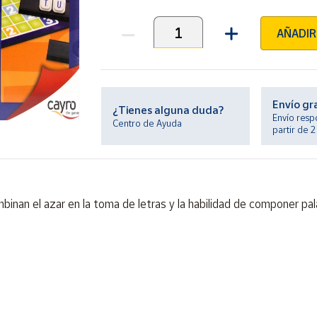
AÑADIR
Unidades
Envío gr
¿Tienes alguna duda?
Envío resp
Centro de Ayuda
partir de 
binan el azar en la toma de letras y la habilidad de componer p
ontiene piezas pequeñas. Peligro de asfixia