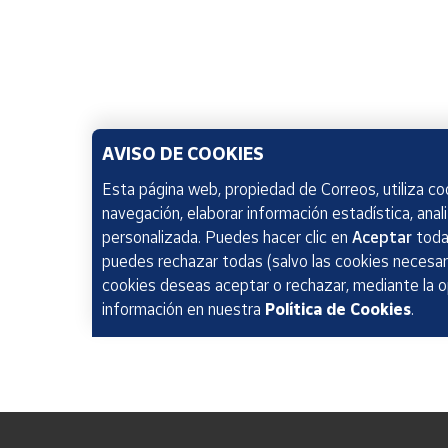
AVISO DE COOKIES
Esta página web, propiedad de Correos, utiliza coo
navegación, elaborar información estadística, anal
personalizada. Puedes hacer clic en
Aceptar
todas
puedes rechazar todas (salvo las cookies necesari
cookies deseas aceptar o rechazar, mediante la 
información en nuestra
Política de Cookies
.