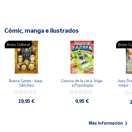
Cómic, manga e ilustrados
Bono Cultural
Bono Cu
Buena Gente - Isaac 
Ciencia de la caca: Viaje 
Juez Dr
Sánchez
a Popotopía
mejor - 
Ar
19,95 €
9,95 €
2
Más información