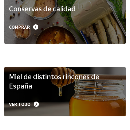
Productos
Conservas de calidad
Solidarios
Ayuda
COMPRAR
Centro
de ayuda
Contacto
Vendedores
Miel de distintos rincones de
España
Mapa de
vendedores
VER TODO
Hazte
vendedor
Área
vendedor