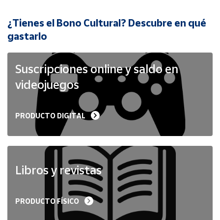
¿Tienes el Bono Cultural? Descubre en qué
Cuenta
gastarlo
Área
cliente
Suscripciones online y saldo en
videojuegos
Ubicación
PRODUCTO DIGITAL
Península
y
Baleares
Canarias,
Ceuta y
Libros y revistas
Melilla
PRODUCTO FÍSICO