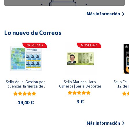
Más información
Lo nuevo de Correos
NOVEDAD
NOVEDAD
Sello Agua. Gestión por 
Sello Mariano Haro 
Sello Ecl
cuencas: la fuerza de 
Cisneros | Serie Deportes
12 de 
una idea.| Serie España 
Serie C
ES| Pliego Premium
3 €
14,40 €
Más información