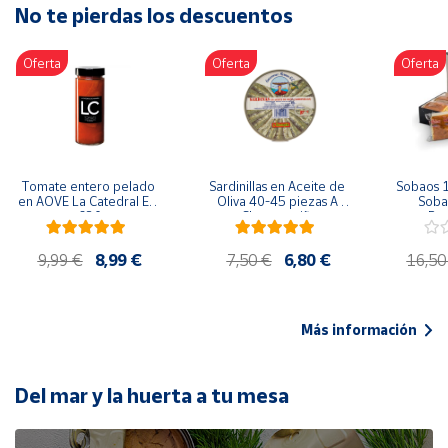
No te pierdas los descuentos
Artesanía
Oficina y
Oferta
Oferta
Oferta
Papelería
Para Canarias,
Ceuta y Melilla
Más
Tomate entero pelado 
Sardinillas en Aceite de 
Sobaos 1
populares
en AOVE La Catedral ER-
Oliva 40-45 piezas A 
Sobao
630
Churrusquiña
Paq
Bono
9,99 €
8,99 €
7,50 €
6,80 €
16,50
Cultural
Nuestros
vendedores
Más información
Las
novedades
de Correos
Del mar y la huerta a tu mesa
Market