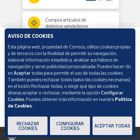
Compra artículos de
distintos vendedores
AVISO DE COOKIES
Esta página web, propiedad de Correos, utiliza cookies propias
Información y ayuda
y de terceros con la finalidad de permitir su navegación,
elaborar información estadística, analizar sus hábitos de
navegación y servir publicidad personalizada. Puedes hacer clic
Correos Market
en
Aceptar
todas para permitir el uso de todas las cookies.
También puedes rechazar todas (salvo las cookies necesarias)
en el botón Rechazar todas, o elegir qué tipo de cookies
deseas aceptar o rechazar, mediante la opción
Configurar
Cookies.
Puedes obtener más información en nuestra
Política
de Cookies
.
RECHAZAR
CONFIGURAR
ACEPTAR TODAS
COOKIES
COOKIES