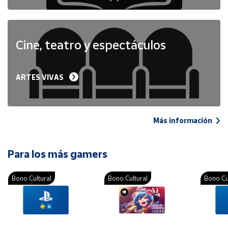
Cine, teatro y espectáculos
ARTES VIVAS
Más información
Para los más gamers
Bono Cultural
Bono Cultural
Bono Cu