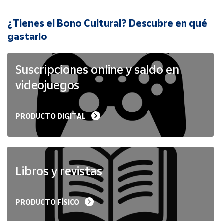
¿Tienes el Bono Cultural? Descubre en qué
Cuenta
gastarlo
Área
cliente
Suscripciones online y saldo en
videojuegos
Ubicación
PRODUCTO DIGITAL
Península
y
Baleares
Canarias,
Ceuta y
Libros y revistas
Melilla
PRODUCTO FÍSICO