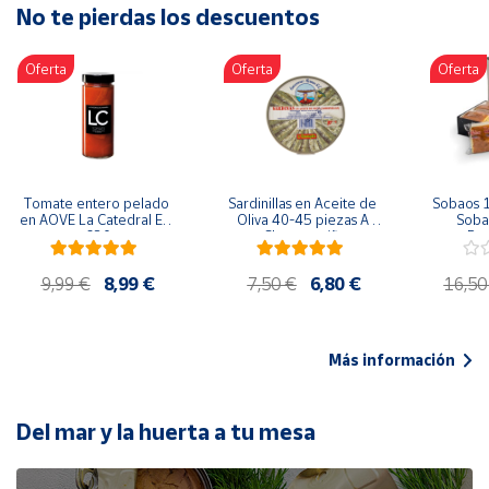
No te pierdas los descuentos
Artesanía
Oficina y
Oferta
Oferta
Oferta
Papelería
Para Canarias,
Ceuta y Melilla
Más
Tomate entero pelado 
Sardinillas en Aceite de 
Sobaos 1
populares
en AOVE La Catedral ER-
Oliva 40-45 piezas A 
Sobao
630
Churrusquiña
Paq
Bono
9,99 €
8,99 €
7,50 €
6,80 €
16,50
Cultural
Nuestros
vendedores
Más información
Las
novedades
de Correos
Del mar y la huerta a tu mesa
Market