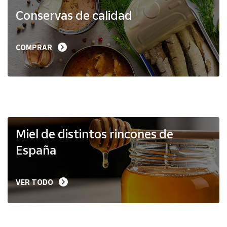
Productos
Conservas de calidad
Solidarios
Ayuda
COMPRAR
Centro
de ayuda
Contacto
Vendedores
Miel de distintos rincones de
España
Mapa de
vendedores
VER TODO
Hazte
vendedor
Área
vendedor