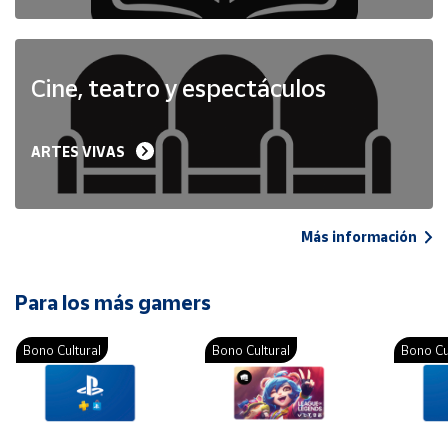
Cine, teatro y espectáculos
ARTES VIVAS
Más información
Para los más gamers
Bono Cultural
Bono Cultural
Bono Cu