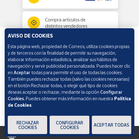
Compra artículos de
distintos vendedores
AVISO DE COOKIES
Esta página web, propiedad de Correos, utiliza cookies propias
Información y ayuda
y de terceros con la finalidad de permitir su navegación,
elaborar información estadística, analizar sus hábitos de
navegación y servir publicidad personalizada. Puedes hacer clic
Correos Market
en
Aceptar
todas para permitir el uso de todas las cookies.
También puedes rechazar todas (salvo las cookies necesarias)
en el botón Rechazar todas, o elegir qué tipo de cookies
deseas aceptar o rechazar, mediante la opción
Configurar
Cookies.
Puedes obtener más información en nuestra
Política
de Cookies
.
RECHAZAR
CONFIGURAR
ACEPTAR TODAS
COOKIES
COOKIES