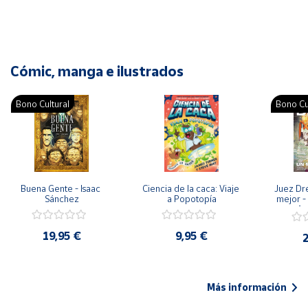
Cómic, manga e ilustrados
Bono Cultural
Bono Cu
Buena Gente - Isaac 
Ciencia de la caca: Viaje 
Juez Dr
Sánchez
a Popotopía
mejor - 
Ar
19,95 €
9,95 €
2
Más información