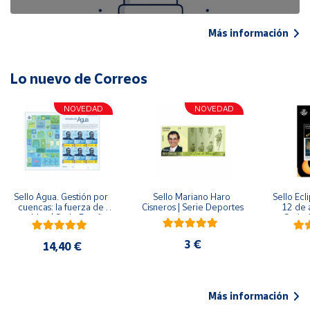
Más información
Lo nuevo de Correos
NOVEDAD
NOVEDAD
Sello Agua. Gestión por 
Sello Mariano Haro 
Sello Ecl
cuencas: la fuerza de 
Cisneros | Serie Deportes
12 de 
una idea.| Serie España 
Serie C
ES| Pliego Premium
3 €
14,40 €
Más información