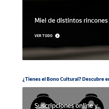
Cuenta
Miel de distintos rincone
Área
cliente
VER TODO
Ubicación
Península
y
Baleares
Canarias,
¿Tienes el Bono Cultural? Descubre e
Ceuta y
Melilla
Suscripciones online y