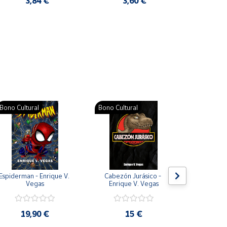
3,84 €
3,60 €
2
Pat
Bono Cultural
Bono Cultural
Bono Cult
Espiderman - Enrique V. 
Cabezón Jurásico - 
Jarripot
Vegas
Enrique V. Vegas
cabezón 
V
19,90 €
15 €
19