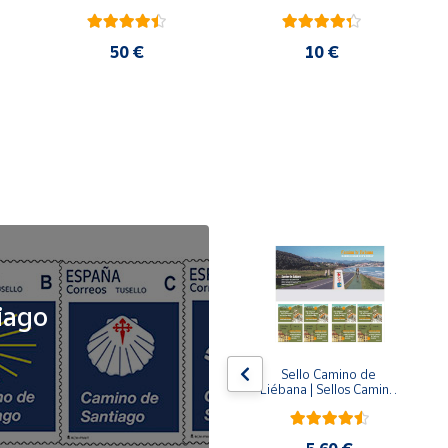
50 €
10 €
NOVEDAD
iago
x5
x5
Tusello Camino de 
Sello Camino de 
ck 
Santiago 2026 | La 
Liébana | Sellos Camino 
Flecha Amarilla | Tarifa 
de Santiago del Norte
A | Pack de 5