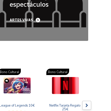
espectáculos
ARTES VIVAS
Bono Cultural
Bono Cultural
Bono Cult
League of Legends 10€
Netflix Tarjeta Regalo 
Gift Card
25€