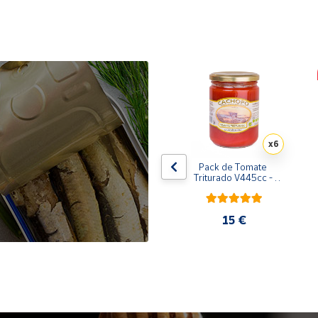
x10
x6
de 
Pack de 10 latas de 
Pack de Tomate 
 
Sardinillas en aceite de 
Triturado V445cc - 
oliva 125 ml
6x400g
31,35 €
15 €