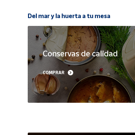
Productos
Solidarios
Del mar y la huerta a tu mesa
Ayuda
Oferta
Centro
de ayuda
Conservas de calidad
Contacto
Filetes de Melva 
Sardinillas en Aceite 
COMPRAR
Canutera de Barbate 
Oliva 40-45 piezas A
Vendedores
525 g
Churrusquiña
35,90 €
7,50 €
6,80 €
Mapa de
vendedores
Hazte
vendedor
Área
vendedor