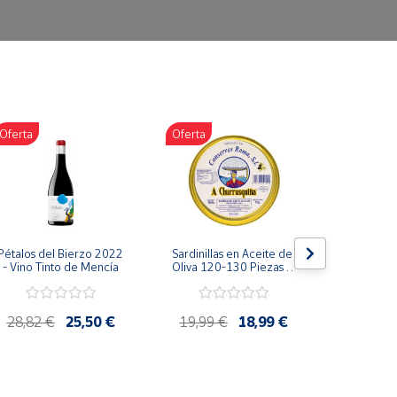
Oferta
Oferta
Oferta
Pétalos del Bierzo 2022 
Sardinillas en Aceite de 
Bonito d
- Vino Tinto de Mencía
Oliva 120-130 Piezas A 
escabeche
Churrusquiña - 
Conservas Gallegas 
Premium
28,82 €
25,50 €
19,99 €
18,99 €
4,85 