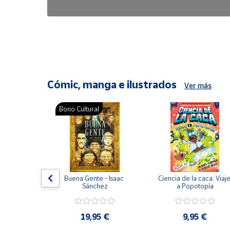
6,47 €
8,25 €
Cómic, manga e ilustrados
Ver más
Bono Cultural
ón del 
Buena Gente - Isaac 
Ciencia de la caca: Viaje
encia en 
Sánchez
a Popotopía
ic
9 €
19,95 €
9,95 €