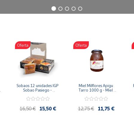
Oferta
Oferta
Sobaos 12 unidades IGP 
Miel Milflores Apigu 
Sobao Pasiego - 
Tarro 1000 g - Miel 
Paquete 1 Kg
Artesana de la Alcarria
16,50 €
15,50 €
12,75 €
11,75 €