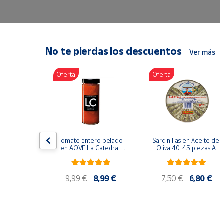
Artesanía
Oficina y
Papelería
Para Canarias,
No te pierdas los descuentos
Ver más
Ceuta y Melilla
Oferta
Oferta
Más
populares
Bono
Cultural
lancos 10-
Tomate entero pelado 
Sardinillas en Aceite de 
o gourmet 
Nuestros
en AOVE La Catedral 
Oliva 40-45 piezas A 
g
ER-630
Churrusquiña
vendedores
Las
9,99 €
9,99 €
8,99 €
7,50 €
6,80 €
novedades
de Correos
Market