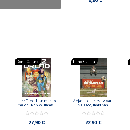
7,50 €
5,60 €
Bono Cultural
Bono Cultural
 
Juez Dredd. Un mundo 
Viejas promesas - Álvaro 
mejor - Rob Williams y 
Velasco, Iñaki San 
Arthur Wyatt
Román y Pedro 
Rodríguez
27,90 €
22,90 €