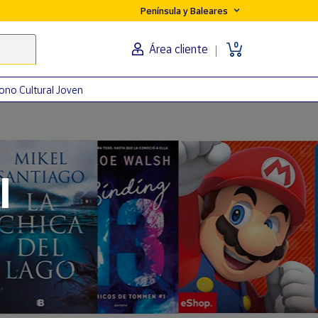
Península y Baleares
0
Área cliente
ono Cultural Joven
orma
l