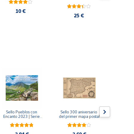
10 €
25 €
Sello Pueblos con 
Sello 300 aniversario 
Sello Mil
Encanto 2023 | Serie 
del primer mapa postal
funda
VIII I Bagergue, Briones, 
Monaste
Pedraza y Ponte 
Salvador d
Maceira | Hoja bloque
(Asturi