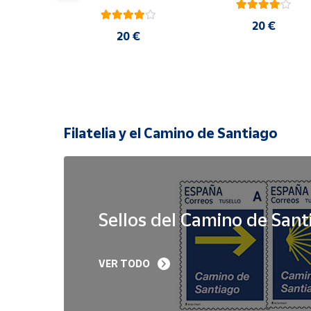
20 €
 €
20 €
Filatelia y el Camino de Santiago
Sellos del Camino de Sant
Sello Iglesia 
Sello Año Jubilar 
VER TODO
prerrománica de 
Lebaniego 2023 I Pa
Priesca. Asturias | Serie 
de 5
Patrimonio Histórico | 
Hoja Bloque