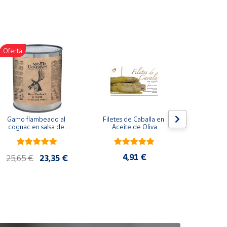
Oferta
Gamo flambeado al 
Filetes de Caballa en 
Pack 
cognac en salsa de 
Aceite de Oliva
compuesto
nueces (865 g)
de co
ela
artes
4,91 €
25,65 €
23,35 €