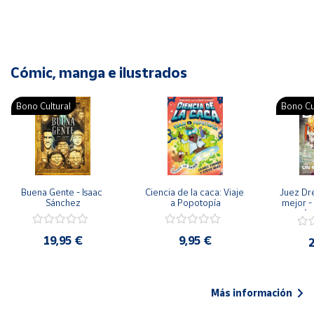
Cómic, manga e ilustrados
Bono Cultural
Bono Cu
Buena Gente - Isaac 
Ciencia de la caca: Viaje 
Juez Dr
Sánchez
a Popotopía
mejor - 
Ar
19,95 €
9,95 €
2
Más información