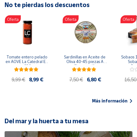
No te pierdas los descuentos
Artesanía
Oficina y
Oferta
Oferta
Oferta
Papelería
Para Canarias,
Ceuta y Melilla
Más
Tomate entero pelado 
Sardinillas en Aceite de 
Sobaos 1
populares
en AOVE La Catedral ER-
Oliva 40-45 piezas A 
Sobao
630
Churrusquiña
Paq
Bono
9,99 €
8,99 €
7,50 €
6,80 €
16,50
Cultural
Nuestros
vendedores
Más información
Las
novedades
de Correos
Del mar y la huerta a tu mesa
Market