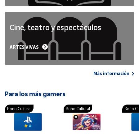
Cine, teatro y espectáculos
ARTES VIVAS
Más información
Para los más gamers
Bono Cultural
Bono Cultural
Bono Cu