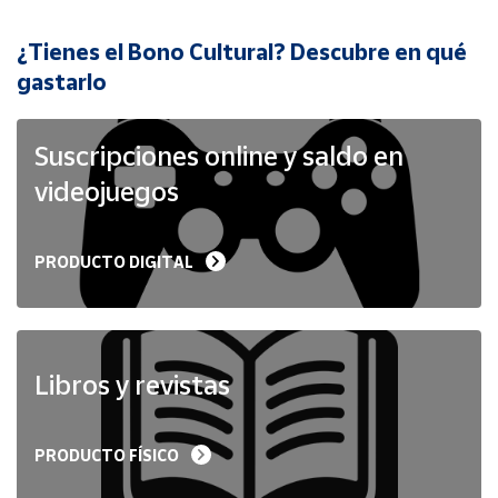
¿Tienes el Bono Cultural? Descubre en qué
Cuenta
gastarlo
Área
cliente
Suscripciones online y saldo en
videojuegos
Ubicación
PRODUCTO DIGITAL
Península
y
Baleares
Canarias,
Ceuta y
Libros y revistas
Melilla
PRODUCTO FÍSICO