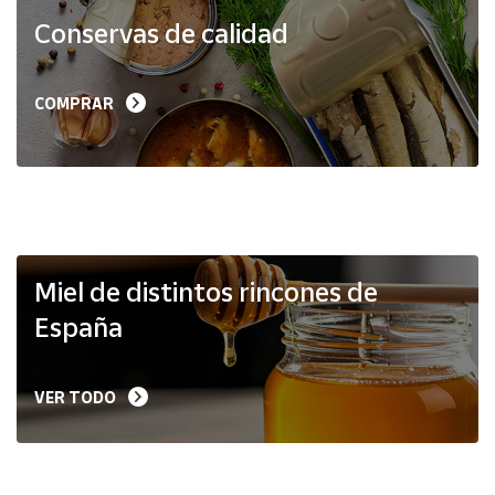
Productos
Conservas de calidad
Solidarios
Ayuda
COMPRAR
Centro
de ayuda
Contacto
Vendedores
Miel de distintos rincones de
España
Mapa de
vendedores
VER TODO
Hazte
vendedor
Área
vendedor