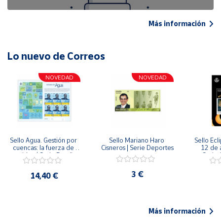
Más información
Lo nuevo de Correos
NOVEDAD
NOVEDAD
Sello Agua. Gestión por 
Sello Mariano Haro 
Sello Ecl
cuencas: la fuerza de 
Cisneros | Serie Deportes
12 de 
una idea.| Serie España 
Serie C
ES| Pliego Premium
3 €
14,40 €
Más información