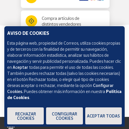
Compra artículos de
distintos vendedores
AVISO DE COOKIES
Esta página web, propiedad de Correos, utiliza cookies propias
Información y ayuda
y de terceros con la finalidad de permitir su navegación,
elaborar información estadística, analizar sus hábitos de
navegación y servir publicidad personalizada. Puedes hacer clic
Correos Market
en
Aceptar
todas para permitir el uso de todas las cookies.
También puedes rechazar todas (salvo las cookies necesarias)
en el botón Rechazar todas, o elegir qué tipo de cookies
deseas aceptar o rechazar, mediante la opción
Configurar
Cookies.
Puedes obtener más información en nuestra
Política
de Cookies
.
RECHAZAR
CONFIGURAR
ACEPTAR TODAS
COOKIES
COOKIES