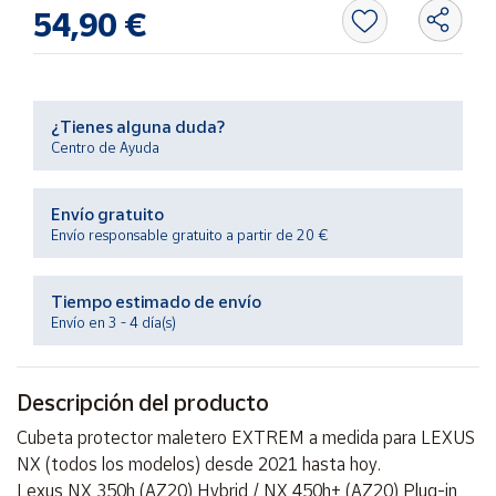
Productos
54,90 €
Solidarios
Ayuda
¿Tienes alguna duda?
Centro de Ayuda
Centro
de ayuda
Envío gratuito
Contacto
Envío responsable gratuito a partir de 20 €
Vendedores
Tiempo estimado de envío
Envío en 3 - 4 día(s)
Mapa de
vendedores
Descripción del producto
Hazte
vendedor
Cubeta protector maletero EXTREM a medida para LEXUS
Área
NX (todos los modelos) desde 2021 hasta hoy.
vendedor
Lexus NX 350h (AZ20) Hybrid / NX 450h+ (AZ20) Plug-in