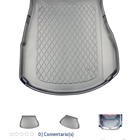
Artesanía
Oficina y
Papelería
Para Canarias,
Ceuta y Melilla
Más
populares
Bono
Cultural
Nuestros
vendedores
Las
novedades
de Correos
Market
0 | Comentario(s)