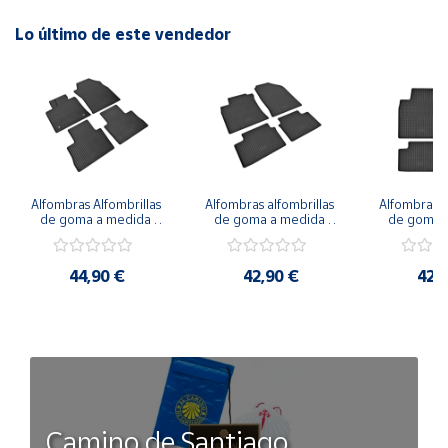
Lo último de este vendedor
Alfombras Alfombrillas 
Alfombras alfombrillas 
Alfombras al
de goma a medida 
de goma a medida 
de goma a
para LEXUS NX a 
para KIA Proceed 
para KIA Xc
partir de 2021
desde 2018
20
44,90 €
42,90 €
42,
Camino de Santiago