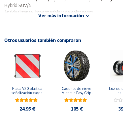
Hybrid SUV/5
Antideslizante, impermeable y de color negro.
Cuenta
Ver más información
Área
cliente
Otros usuarios también compraron
Ubicación
Península
y
Baleares
Canarias,
Placa V20 plástica 
Cadenas de nieve 
Luz de eme
Ceuta y
señalización carga 
Michelin Easy Grip 
baliza
Melilla
que sobresale 
Evolution
geolocal
homologada
seguridad y 
en la carre
24,95 €
105 €
39,
funda pr