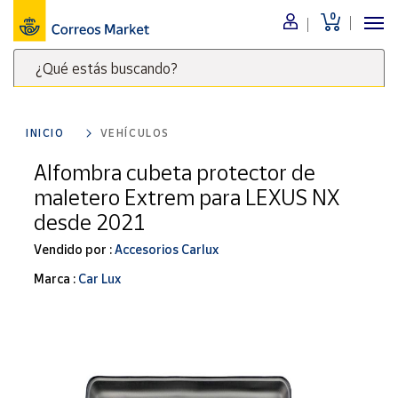
0
Menú
¿Qué estás buscando?
Nuestro
catálogo
Escribe
palabras
INICIO
VEHÍCULOS
clave
Alimentación
para
Alfombra cubeta protector de
Bebidas
buscar
maletero Extrem para LEXUS NX
Ocio y cultura
productos
desde 2021
en
Juguetes y
juegos
Correos
Vendido por :
Accesorios Carlux
Market
Libros y
Marca :
Car Lux
.
revistas
Merchandising
y regalos
Tienda de
Correos