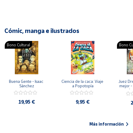
Cómic, manga e ilustrados
Bono Cultural
Bono Cu
Buena Gente - Isaac 
Ciencia de la caca: Viaje 
Juez Dr
Sánchez
a Popotopía
mejor - 
Ar
19,95 €
9,95 €
2
Más información