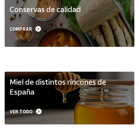
Productos
Conservas de calidad
Solidarios
Ayuda
COMPRAR
Centro
de ayuda
Contacto
Vendedores
Miel de distintos rincones de
España
Mapa de
vendedores
VER TODO
Hazte
vendedor
Área
vendedor