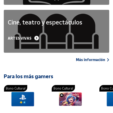
Cine, teatro y espectáculos
ARTES VIVAS
Más información
Para los más gamers
Bono Cultural
Bono Cultural
Bono Cu