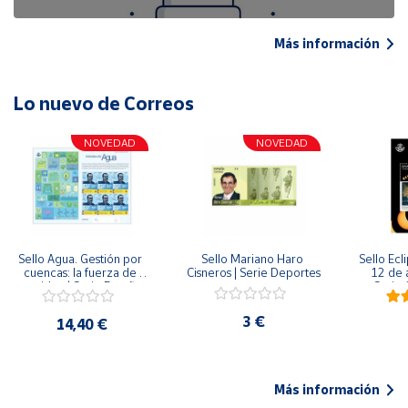
Más información
Lo nuevo de Correos
NOVEDAD
NOVEDAD
Sello Agua. Gestión por 
Sello Mariano Haro 
Sello Ecl
cuencas: la fuerza de 
Cisneros | Serie Deportes
12 de 
una idea.| Serie España 
Serie C
ES| Pliego Premium
3 €
14,40 €
Más información