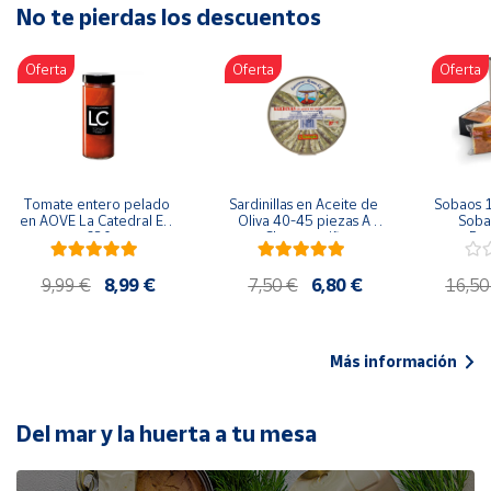
No te pierdas los descuentos
Artesanía
Oficina y
Oferta
Oferta
Oferta
Papelería
Para Canarias,
Ceuta y Melilla
Más
Tomate entero pelado 
Sardinillas en Aceite de 
Sobaos 1
populares
en AOVE La Catedral ER-
Oliva 40-45 piezas A 
Sobao
630
Churrusquiña
Paq
Bono
9,99 €
8,99 €
7,50 €
6,80 €
16,50
Cultural
Nuestros
vendedores
Más información
Las
novedades
de Correos
Del mar y la huerta a tu mesa
Market