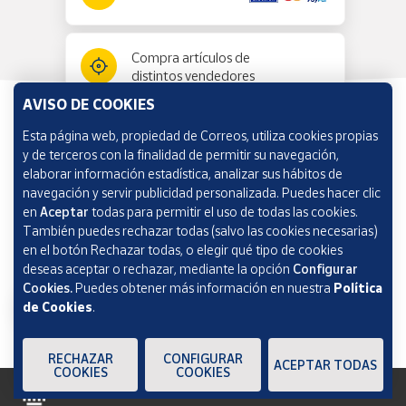
Compra artículos de
distintos vendedores
AVISO DE COOKIES
Esta página web, propiedad de Correos, utiliza cookies propias
Información y ayuda
y de terceros con la finalidad de permitir su navegación,
elaborar información estadística, analizar sus hábitos de
navegación y servir publicidad personalizada. Puedes hacer clic
Correos Market
en
Aceptar
todas para permitir el uso de todas las cookies.
También puedes rechazar todas (salvo las cookies necesarias)
en el botón Rechazar todas, o elegir qué tipo de cookies
deseas aceptar o rechazar, mediante la opción
Configurar
Cookies.
Puedes obtener más información en nuestra
Política
de Cookies
.
RECHAZAR
CONFIGURAR
ACEPTAR TODAS
COOKIES
COOKIES