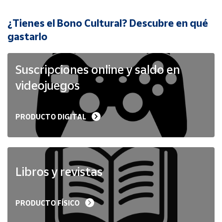
¿Tienes el Bono Cultural? Descubre en qué
Cuenta
gastarlo
Área
cliente
Suscripciones online y saldo en
videojuegos
Ubicación
PRODUCTO DIGITAL
Península
y
Baleares
Canarias,
Ceuta y
Libros y revistas
Melilla
PRODUCTO FÍSICO