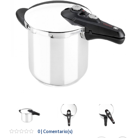
Artesanía
Oficina y
Papelería
Para Canarias,
Ceuta y Melilla
Más
populares
Bono
Cultural
Nuestros
vendedores
Las
novedades
de Correos
Market
0 | Comentario(s)