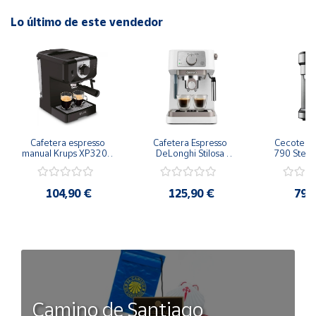
- Profundidad: 412 mm
- Altura: 100 mm
Lo último de este vendedor
- Peso: 2,5 kg
Cafetera espresso 
Cafetera Espresso 
Cecotec Ca
manual Krups XP3208 
DeLonghi Stilosa 
790 Steel 
Opio 15 bares 
EC260.W Semi-
Espr
Espumador de leche
Automática
104,90 €
125,90 €
79,
Camino de Santiago