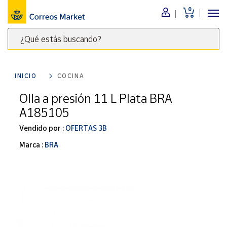
0
Menú
¿Qué estás buscando?
Nuestro
catálogo
Escribe
palabras
INICIO
COCINA
clave
Alimentación
para
Olla a presión 11 L Plata BRA
Bebidas
buscar
A185105
Ocio y cultura
productos
en
Vendido por :
OFERTAS 3B
Juguetes y
juegos
Correos
Marca :
BRA
Market
Libros y
.
revistas
Merchandising
y regalos
Tienda de
Correos