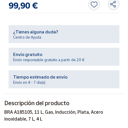
Productos
99,90 €
Solidarios
Ayuda
¿Tienes alguna duda?
Centro de Ayuda
Centro
de ayuda
Envío gratuito
Contacto
Envío responsable gratuito a partir de 20 €
Vendedores
Tiempo estimado de envío
Envío en 4 - 7 día(s)
Mapa de
vendedores
Descripción del producto
Hazte
vendedor
BRA A185105, 11 L, Gas, Inducción, Plata, Acero
Área
inoxidable, 7 L, 4 L
vendedor