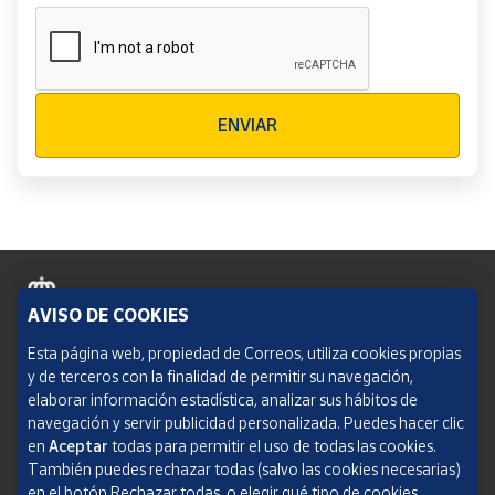
Verificación reCAPTCHA
ENVIAR
AVISO DE COOKIES
Política de cookies
Esta página web, propiedad de Correos, utiliza cookies propias
y de terceros con la finalidad de permitir su navegación,
Aviso legal
elaborar información estadística, analizar sus hábitos de
navegación y servir publicidad personalizada. Puedes hacer clic
Condiciones del servicio
en
Aceptar
todas para permitir el uso de todas las cookies.
También puedes rechazar todas (salvo las cookies necesarias)
Política de Privacidad Web
en el botón Rechazar todas, o elegir qué tipo de cookies