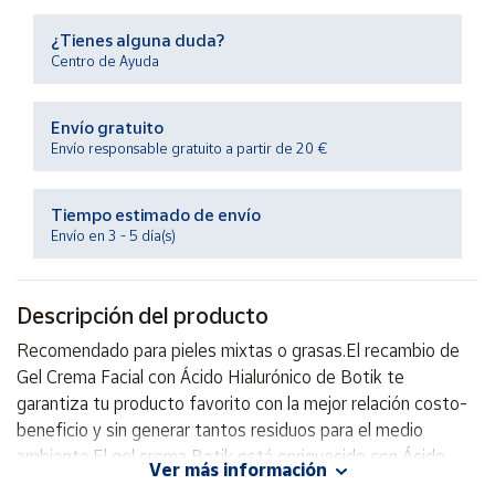
Productos
Solidarios
¿Tienes alguna duda?
Centro de Ayuda
Ayuda
Envío gratuito
Envío responsable gratuito a partir de 20 €
Centro
de ayuda
Tiempo estimado de envío
Contacto
Envío en 3 - 5 día(s)
Vendedores
Descripción del producto
Mapa de
Recomendado para pieles mixtas o grasas.El recambio de
vendedores
Gel Crema Facial con Ácido Hialurónico de Botik te
Hazte
garantiza tu producto favorito con la mejor relación costo-
vendedor
beneficio y sin generar tantos residuos para el medio
ambiente.El gel crema Botik está enriquecido con Ácido
Área
Ver más información
vendedor
Hialurónico puro que llega a las capas más profundas de la