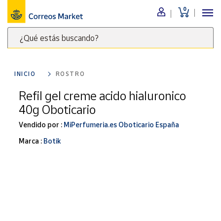
0
Menú
¿Qué estás buscando?
Nuestro
catálogo
Escribe
palabras
INICIO
ROSTRO
clave
Alimentación
para
Refil gel creme acido hialuronico
Bebidas
buscar
40g Oboticario
Ocio y cultura
productos
en
Vendido por :
MiPerfumeria.es Oboticario España
Juguetes y
juegos
Correos
Marca :
Botik
Market
Libros y
.
revistas
Merchandising
y regalos
Tienda de
Correos