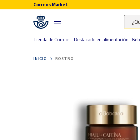
Correos Market
Menú
¿Qu
Nuestro
catálogo
Tienda de Correos
Destacado en alimentación
Beb
Alimentación
INICIO
ROSTRO
Bebidas
Ocio y cultura
Juguetes y
juegos
Libros y
revistas
Merchandising
y regalos
Tienda de
Correos