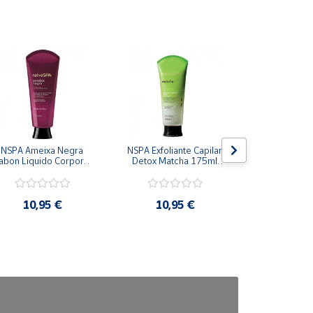
NSPA Ameixa Negra 
NSPA Exfoliante Capilar 
NSPA Ch
abon Liquido Corporal 
Detox Matcha 175ml 
Hidratante
200 ml Oboticario
Oboticario
300ml Obo
10,95 €
10,95 €
12,9