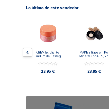
Lo último de este vendedor
Cuenta
Área
cliente
Ubicación
viar Body 
CBEM Exfoliante 
MAKE B Base em Po 
 200 ml 
BumBum de Pessego 
Mineral Cor 40 5,5 g 
Península
ticario
230g Oboticario
Oboticario
y
Baleares
,95 €
13,95 €
23,95 €
Canarias,
Ceuta y
Melilla