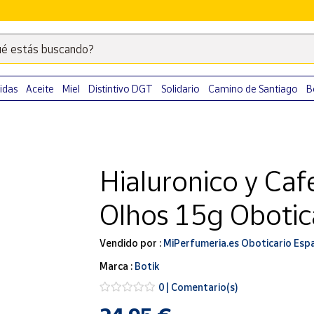
é estás buscando?
Escribe
palabras
clave
idas
Aceite
Miel
Distintivo DGT
Solidario
Camino de Santiago
B
para
buscar
productos
en
Hialuronico y Ca
Correos
Market
Olhos 15g Obotic
.
Vendido por :
MiPerfumeria.es Oboticario Esp
Marca :
Botik
0 | Comentario(s)