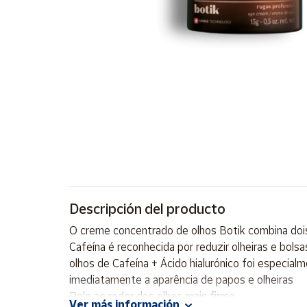
Artesanía
Oficina y
Papelería
Para Canarias,
Ceuta y Melilla
Más
populares
Bono
Cultural
Descripción del producto
Nuestros
vendedores
O creme concentrado de olhos Botik combina dois 
Las
Cafeína é reconhecida por reduzir olheiras e bols
novedades
olhos de Cafeína + Ácido hialurónico foi especial
de Correos
Market
imediatamente a aparência de papos e olheiras
Pele ao redor dos olhos mais firme
Ver más información