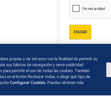
Verificación reCAPTCH
ENVIAR
kies propias y de terceros con la finalidad de permitir su
izar sus hábitos de navegación y servir publicidad
 para permitir el uso de todas las cookies. También
as) en el botón Rechazar todas, o elegir qué tipo de
opción
Configurar Cookies.
Puedes obtener más