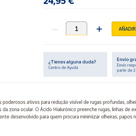
24,95 €
AÑADIR
Unidades
Envío gr
¿Tienes alguna duda?
Envío resp
Centro de Ayuda
partir de 
poderosos ativos para redução visível de rugas profundas, olhei
as da zona ocular. O Ácido Hialurónico preenche rugas, linhas d
mente desenvolvido para quem procura minimizar olheiras, papos 