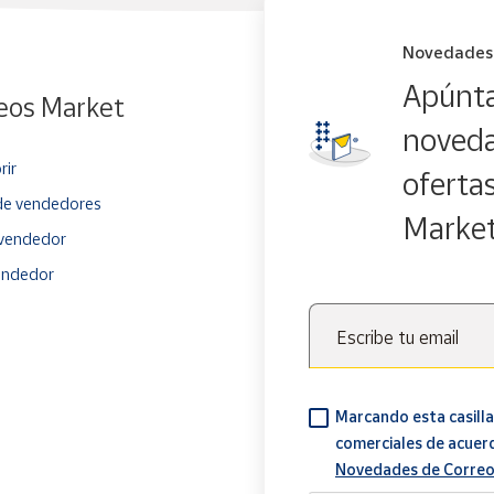
Novedades
Apúnta
eos Market
noveda
rir
oferta
e vendedores
Marke
vendedor
endedor
Escribe tu email
Marcando esta casilla
comerciales de acuer
Novedades de Correo