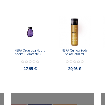
NSPA Orquidea Negra 
NSPA Quinoa Body 
Aceite Hidratante 200 
Splash 200 ml 
J
ml Oboticario
Oboticario
17,95 €
20,95 €