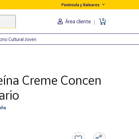
Península y Baleares
0
Área cliente
ono Cultural Joven
feína Creme Concen
ario
aña