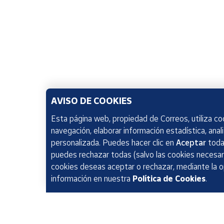
AVISO DE COOKIES
Esta página web, propiedad de Correos, utiliza coo
navegación, elaborar información estadística, anal
personalizada. Puedes hacer clic en
Aceptar
todas
puedes rechazar todas (salvo las cookies necesari
cookies deseas aceptar o rechazar, mediante la 
información en nuestra
Política de Cookies
.