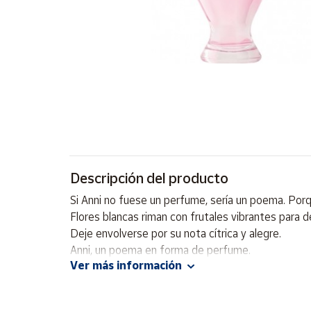
Artesanía
Oficina y
Papelería
Para Canarias,
Ceuta y Melilla
Más
populares
Bono
Descripción del producto
Cultural
Si Anni no fuese un perfume, sería un poema. Por
Nuestros
Flores blancas riman con frutales vibrantes para 
vendedores
Deje envolverse por su nota cítrica y alegre.
Las
Anni, un poema en forma de perfume.
novedades
Ver más información
de Correos
Market