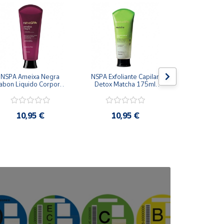
NSPA Ameixa Negra 
NSPA Exfoliante Capilar 
NSPA Ch
abon Liquido Corporal 
Detox Matcha 175ml 
Hidratante
200 ml Oboticario
Oboticario
300ml Obo
10,95 €
10,95 €
12,9