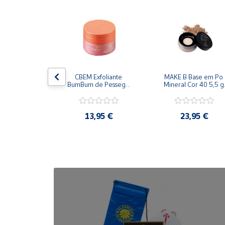
Cuenta
Área
cliente
viar Body 
CBEM Exfoliante 
MAKE B Base em Po 
 200 ml 
BumBum de Pessego 
Mineral Cor 40 5,5 g 
Ubicación
ticario
230g Oboticario
Oboticario
,95 €
13,95 €
23,95 €
Península
y
Baleares
Canarias,
Ceuta y
Melilla