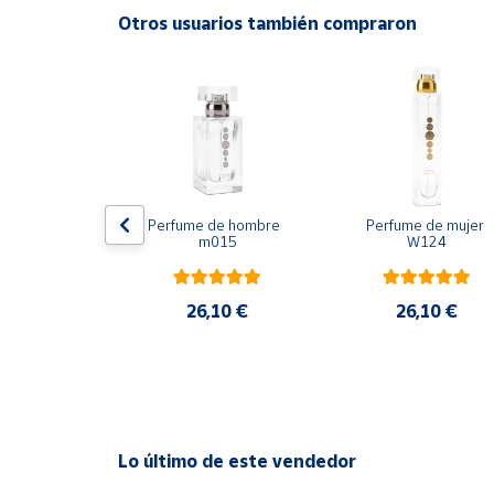
Productos
Otros usuarios también compraron
Solidarios
Ayuda
Centro
de ayuda
Contacto
 mujer w188
Perfume de hombre  
Perfume de mujer 
m015
W124
Vendedores
,10 €
26,10 €
26,10 €
Mapa de
vendedores
Hazte
vendedor
Área
Lo último de este vendedor
vendedor