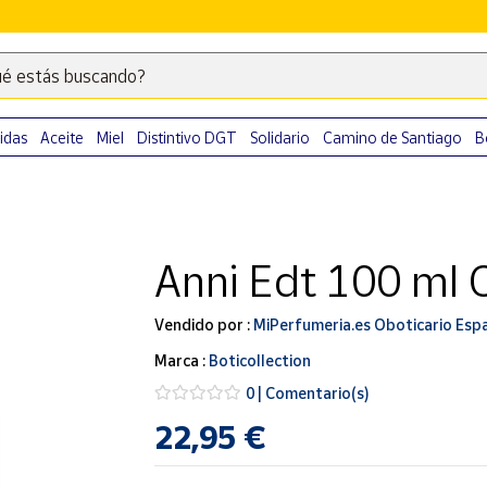
é estás buscando?
Escribe
palabras
clave
idas
Aceite
Miel
Distintivo DGT
Solidario
Camino de Santiago
B
para
buscar
productos
en
Anni Edt 100 ml 
Correos
Market
.
Vendido por :
MiPerfumeria.es Oboticario Esp
Marca :
Boticollection
0 | Comentario(s)
22,95 €