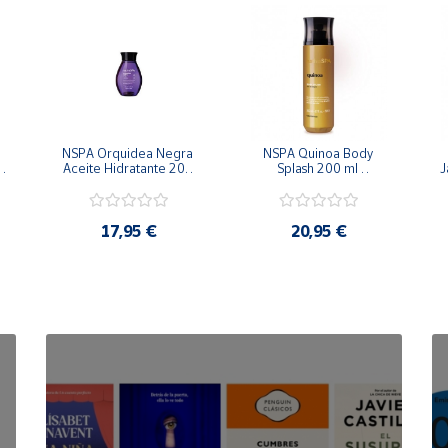
NSPA Orquidea Negra 
NSPA Quinoa Body 
Aceite Hidratante 200 
Splash 200 ml 
J
ml Oboticario
Oboticario
17,95 €
20,95 €