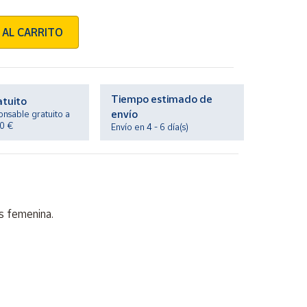
 AL CARRITO
Tiempo estimado de
atuito
envío
onsable gratuito a
20 €
Envío en 4 - 6 día(s)
ás femenina.