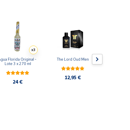
x3
gua Florida Original - 
The Lord Oud Men
Yara rosa 
Lote 3 x 270 ml
Perfume
12,95 €
24 €
29,9