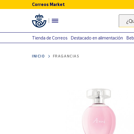
Correos Market
Menú
¿Qu
Nuestro
catálogo
Tienda de Correos
Destacado en alimentación
Beb
Alimentación
INICIO
FRAGANCIAS
Bebidas
Ocio y cultura
Juguetes y
juegos
Libros y
revistas
Merchandising
y regalos
Tienda de
Correos