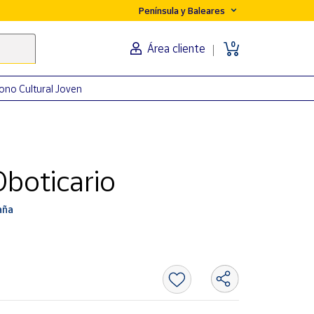
Península y Baleares
0
Área cliente
ono Cultural Joven
Oboticario
aña