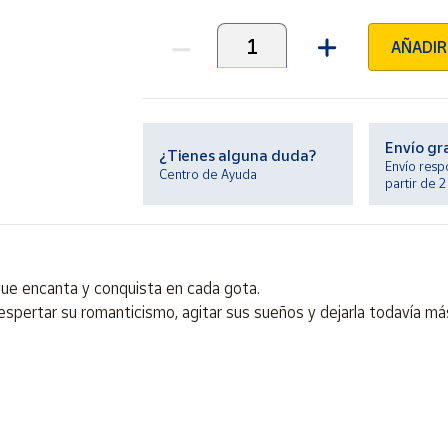
AÑADIR
Unidades
Envío gr
¿Tienes alguna duda?
Envío resp
Centro de Ayuda
partir de 
que encanta y conquista en cada gota.
despertar su romanticismo, agitar sus sueños y dejarla todavía m