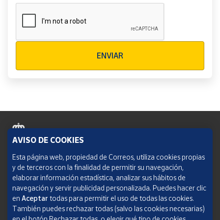
Verificación reCAPTCHA
ENVIAR
AVISO DE COOKIES
Política de cookies
Esta página web, propiedad de Correos, utiliza cookies propias
y de terceros con la finalidad de permitir su navegación,
Aviso legal
elaborar información estadística, analizar sus hábitos de
navegación y servir publicidad personalizada. Puedes hacer clic
Condiciones del servicio
en
Aceptar
todas para permitir el uso de todas las cookies.
También puedes rechazar todas (salvo las cookies necesarias)
Política de Privacidad Web
en el botón Rechazar todas, o elegir qué tipo de cookies