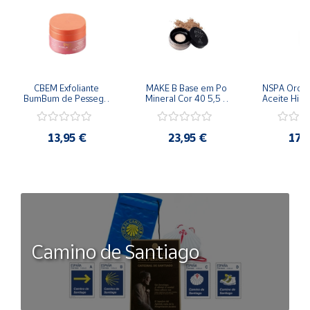
CBEM Exfoliante 
MAKE B Base em Po 
NSPA Orqui
BumBum de Pessego 
Mineral Cor 40 5,5 g 
Aceite Hidr
230g Oboticario
Oboticario
ml Obo
13,95 €
23,95 €
17,
Camino de Santiago