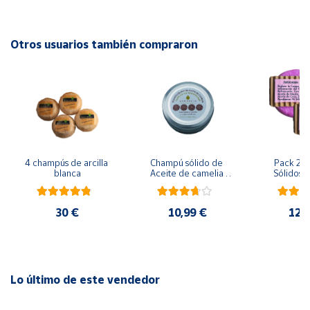
durante el baño. Debe ser aplicado por un adulto o con la
supervisión de un adulto. Luego enjuague con agua.
Cuenta
Otros usuarios también compraron
Área
cliente
Ubicación
4 champús de arcilla 
Champú sólido de 
Pack 2 C
Península
blanca
Aceite de camelia 
Sólidos A
y
70g
Baleares
30 €
10,99 €
12,
Canarias,
Ceuta y
Melilla
Lo último de este vendedor