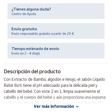
Productos
Solidarios
¿Tienes alguna duda?
Centro de Ayuda
Ayuda
Envío gratuito
Envío responsable gratuito a partir de 20 €
Centro
de ayuda
Tiempo estimado de envío
Contacto
Envío en 2 - 4 día(s)
Vendedores
Descripción del producto
Mapa de
Con Extracto de Bambú, algodón e hinojo, el Jabón Líquido
vendedores
Bebé Boti tiene el pH adecuado para la delicada piel y
Hazte
cabello del bebé. Con este 2 en 1, limpia suavemente el
vendedor
cabello y el cuerpo del bebé y aún proporciona una espuma
perfumada..Modo de Uso: Ponga un poco de jabón líquido
Área
Ver más información
vendedor
en sus manos y extiéndalo por el cuerpo y cabello del bebé