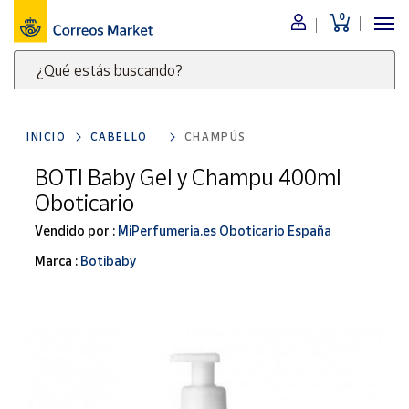
0
Menú
¿Qué estás buscando?
Nuestro
catálogo
Escribe
palabras
INICIO
CABELLO
CHAMPÚS
clave
Alimentación
para
BOTI Baby Gel y Champu 400ml
Bebidas
buscar
Oboticario
Ocio y cultura
productos
en
Vendido por :
MiPerfumeria.es Oboticario España
Juguetes y
juegos
Correos
Marca :
Botibaby
Market
Libros y
.
revistas
Merchandising
y regalos
Tienda de
Correos