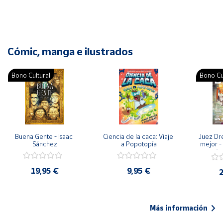
Cómic, manga e ilustrados
Bono Cultural
Bono Cu
Buena Gente - Isaac 
Ciencia de la caca: Viaje 
Juez Dr
Sánchez
a Popotopía
mejor - 
Ar
19,95 €
9,95 €
2
Más información