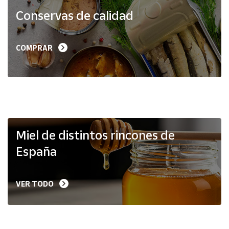
Productos
Conservas de calidad
Solidarios
Ayuda
COMPRAR
Centro
de ayuda
Contacto
Vendedores
Miel de distintos rincones de
España
Mapa de
vendedores
VER TODO
Hazte
vendedor
Área
vendedor