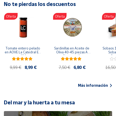
No te pierdas los descuentos
Artesanía
Oficina y
Oferta
Oferta
Oferta
Papelería
Para Canarias,
Ceuta y Melilla
Más
Tomate entero pelado 
Sardinillas en Aceite de 
Sobaos 1
populares
en AOVE La Catedral ER-
Oliva 40-45 piezas A 
Sobao
630
Churrusquiña
Paq
Bono
9,99 €
8,99 €
7,50 €
6,80 €
16,50
Cultural
Nuestros
vendedores
Más información
Las
novedades
de Correos
Del mar y la huerta a tu mesa
Market