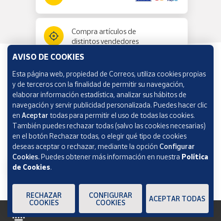
Compra artículos de
distintos vendedores
AVISO DE COOKIES
Esta página web, propiedad de Correos, utiliza cookies propias
Información y ayuda
y de terceros con la finalidad de permitir su navegación,
elaborar información estadística, analizar sus hábitos de
navegación y servir publicidad personalizada. Puedes hacer clic
Correos Market
en
Aceptar
todas para permitir el uso de todas las cookies.
También puedes rechazar todas (salvo las cookies necesarias)
en el botón Rechazar todas, o elegir qué tipo de cookies
deseas aceptar o rechazar, mediante la opción
Configurar
Cookies.
Puedes obtener más información en nuestra
Política
de Cookies
.
RECHAZAR
CONFIGURAR
ACEPTAR TODAS
COOKIES
COOKIES