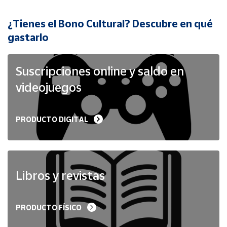
¿Tienes el Bono Cultural? Descubre en qué
Cuenta
gastarlo
Área
cliente
Suscripciones online y saldo en
videojuegos
Ubicación
PRODUCTO DIGITAL
Península
y
Baleares
Canarias,
Ceuta y
Libros y revistas
Melilla
PRODUCTO FÍSICO