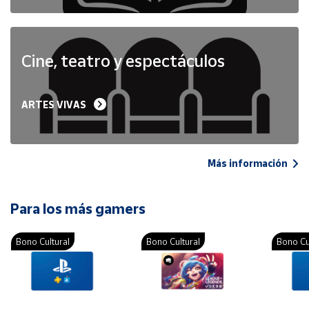
Cine, teatro y espectáculos
ARTES VIVAS
Más información
Para los más gamers
Bono Cultural
Bono Cultural
Bono Cu