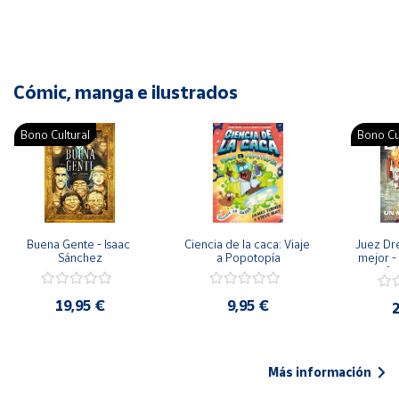
Cómic, manga e ilustrados
Bono Cultural
Bono Cu
Buena Gente - Isaac 
Ciencia de la caca: Viaje 
Juez Dr
Sánchez
a Popotopía
mejor - 
Ar
19,95 €
9,95 €
2
Más información