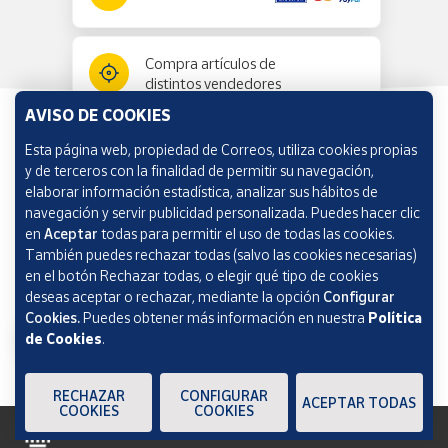
Compra artículos de
distintos vendedores
AVISO DE COOKIES
Esta página web, propiedad de Correos, utiliza cookies propias
Información y ayuda
y de terceros con la finalidad de permitir su navegación,
elaborar información estadística, analizar sus hábitos de
navegación y servir publicidad personalizada. Puedes hacer clic
Correos Market
en
Aceptar
todas para permitir el uso de todas las cookies.
También puedes rechazar todas (salvo las cookies necesarias)
en el botón Rechazar todas, o elegir qué tipo de cookies
deseas aceptar o rechazar, mediante la opción
Configurar
Cookies.
Puedes obtener más información en nuestra
Política
de Cookies
.
RECHAZAR
CONFIGURAR
ACEPTAR TODAS
COOKIES
COOKIES