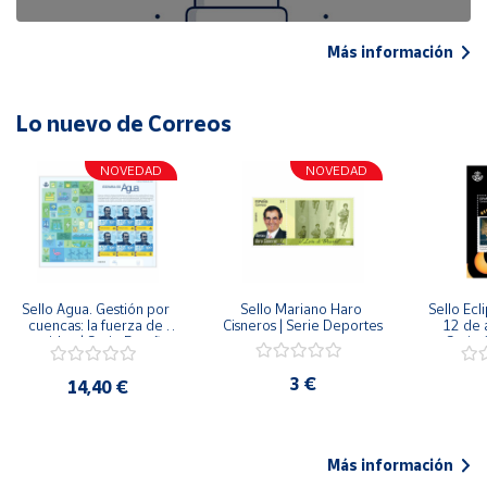
Más información
Lo nuevo de Correos
NOVEDAD
NOVEDAD
Sello Agua. Gestión por 
Sello Mariano Haro 
Sello Ecl
cuencas: la fuerza de 
Cisneros | Serie Deportes
12 de 
una idea.| Serie España 
Serie C
ES| Pliego Premium
3 €
14,40 €
Más información