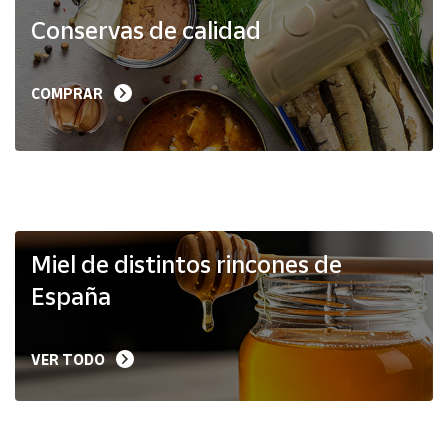
Productos
Conservas de calidad
Solidarios
Ayuda
COMPRAR
Centro
de ayuda
Contacto
Vendedores
Miel de distintos rincones de
España
Mapa de
vendedores
VER TODO
Hazte
vendedor
Área
vendedor