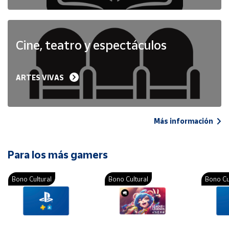
Cine, teatro y espectáculos
ARTES VIVAS
Más información
Para los más gamers
Bono Cultural
Bono Cultural
Bono Cu