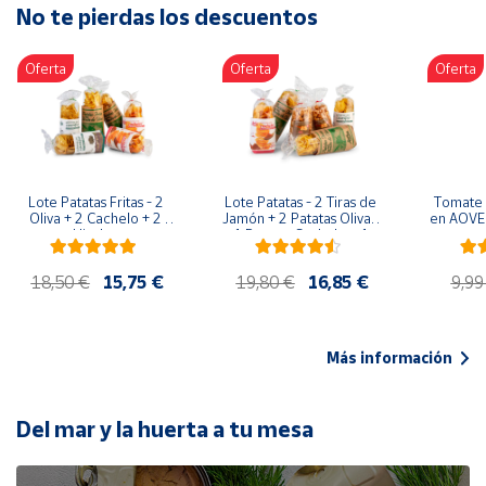
No te pierdas los descuentos
Artesanía
Oficina y
Oferta
Oferta
Oferta
Papelería
Para Canarias,
Ceuta y Melilla
Más
Lote Patatas Fritas - 2 
Lote Patatas - 2 Tiras de 
Tomate 
populares
Oliva + 2 Cachelo + 2 
Jamón + 2 Patatas Oliva + 
en AOVE 
Hierbas
1 Patatas Cachelo + 1 
Patatas Hierbas
Bono
18,50 €
15,75 €
19,80 €
16,85 €
9,99
Cultural
Nuestros
vendedores
Más información
Las
novedades
de Correos
Del mar y la huerta a tu mesa
Market