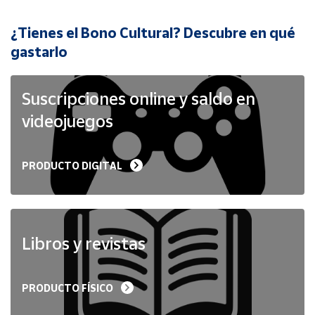
¿Tienes el Bono Cultural? Descubre en qué
Cuenta
gastarlo
Área
cliente
Suscripciones online y saldo en
videojuegos
Ubicación
PRODUCTO DIGITAL
Península
y
Baleares
Canarias,
Ceuta y
Libros y revistas
Melilla
PRODUCTO FÍSICO