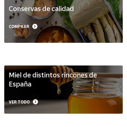
Productos
Conservas de calidad
Solidarios
Ayuda
COMPRAR
Centro
de ayuda
Contacto
Vendedores
Miel de distintos rincones de
España
Mapa de
vendedores
VER TODO
Hazte
vendedor
Área
vendedor