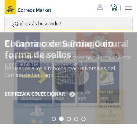
0
Menú
¿Qué estás buscando?
Nuestro
catálogo
Escribe
palabras
El Camino de Santiago en
clave
Alimentación
forma de sellos
para
Bebidas
buscar
Dedicados a los símbolos más universales del
Ocio y cultura
productos
Camino de Santiago.
en
Juguetes y
juegos
Correos
Market
EMPIEZA A COLECCIONAR
Libros y
.
revistas
Merchandising
y regalos
Tienda de
Correos