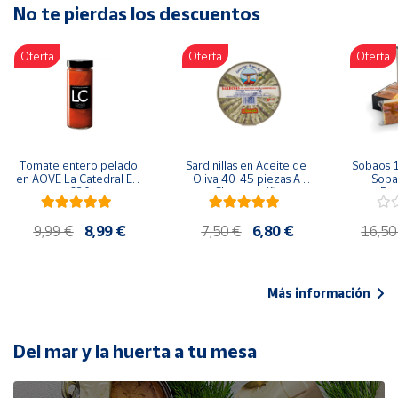
No te pierdas los descuentos
Artesanía
Oficina y
Oferta
Oferta
Oferta
Papelería
Para Canarias,
Ceuta y Melilla
Más
Tomate entero pelado 
Sardinillas en Aceite de 
Sobaos 1
populares
en AOVE La Catedral ER-
Oliva 40-45 piezas A 
Sobao
630
Churrusquiña
Paq
Bono
9,99 €
8,99 €
7,50 €
6,80 €
16,50
Cultural
Nuestros
vendedores
Más información
Las
novedades
de Correos
Del mar y la huerta a tu mesa
Market