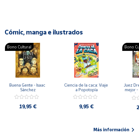
Cómic, manga e ilustrados
Bono Cultural
Bono Cu
Buena Gente - Isaac 
Ciencia de la caca: Viaje 
Juez Dr
Sánchez
a Popotopía
mejor - 
Ar
19,95 €
9,95 €
2
Más información