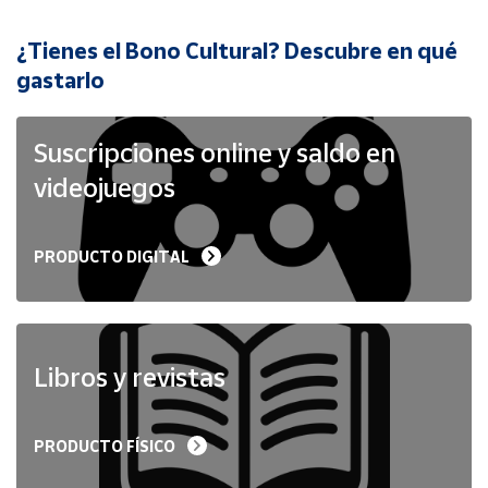
¿Tienes el Bono Cultural? Descubre en qué
Cuenta
gastarlo
Área
cliente
Suscripciones online y saldo en
videojuegos
Ubicación
PRODUCTO DIGITAL
Península
y
Baleares
Canarias,
Ceuta y
Libros y revistas
Melilla
PRODUCTO FÍSICO