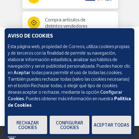
Compra artículos de
distintos vendedores
AVISO DE COOKIES
Esta página web, propiedad de Correos, utiliza cookies propias
Información y ayuda
y de terceros con la finalidad de permitir su navegación,
elaborar información estadística, analizar sus hábitos de
navegación y servir publicidad personalizada. Puedes hacer clic
Correos Market
en
Aceptar
todas para permitir el uso de todas las cookies.
También puedes rechazar todas (salvo las cookies necesarias)
en el botón Rechazar todas, o elegir qué tipo de cookies
deseas aceptar o rechazar, mediante la opción
Configurar
Cookies.
Puedes obtener más información en nuestra
Política
de Cookies
.
RECHAZAR
CONFIGURAR
ACEPTAR TODAS
COOKIES
COOKIES