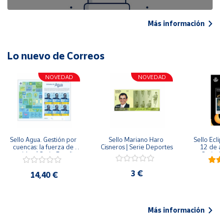
Más información
Lo nuevo de Correos
NOVEDAD
NOVEDAD
Sello Agua. Gestión por 
Sello Mariano Haro 
Sello Ecl
cuencas: la fuerza de 
Cisneros | Serie Deportes
12 de 
una idea.| Serie España 
Serie C
ES| Pliego Premium
3 €
14,40 €
Más información