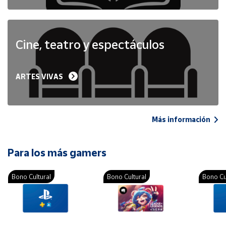
Cine, teatro y espectáculos
ARTES VIVAS
Más información
Para los más gamers
Bono Cultural
Bono Cultural
Bono Cu