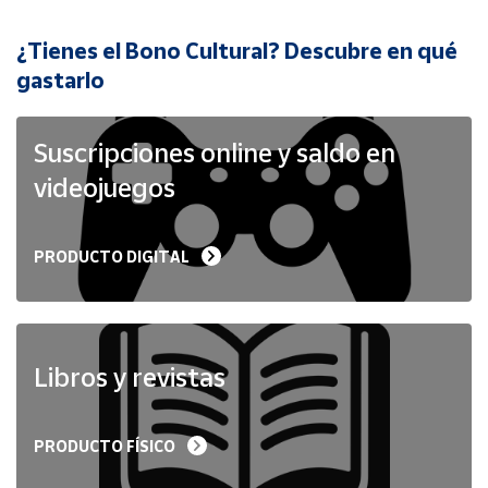
¿Tienes el Bono Cultural? Descubre en qué
Cuenta
gastarlo
Área
cliente
Suscripciones online y saldo en
videojuegos
Ubicación
PRODUCTO DIGITAL
Península
y
Baleares
Canarias,
Ceuta y
Libros y revistas
Melilla
PRODUCTO FÍSICO