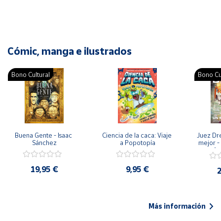
Cómic, manga e ilustrados
Bono Cultural
Bono Cu
Buena Gente - Isaac 
Ciencia de la caca: Viaje 
Juez Dr
Sánchez
a Popotopía
mejor - 
Ar
19,95 €
9,95 €
2
Más información