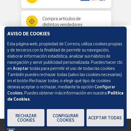
Compra artículos de
distintos vendedores
AVISO DE COOKIES
Esta página web, propiedad de Correos, utiliza cookies propias
Información y ayuda
y de terceros con la finalidad de permitir su navegación,
elaborar información estadística, analizar sus hábitos de
navegación y servir publicidad personalizada. Puedes hacer clic
Correos Market
en
Aceptar
todas para permitir el uso de todas las cookies.
También puedes rechazar todas (salvo las cookies necesarias)
en el botón Rechazar todas, o elegir qué tipo de cookies
deseas aceptar o rechazar, mediante la opción
Configurar
Cookies.
Puedes obtener más información en nuestra
Política
de Cookies
.
RECHAZAR
CONFIGURAR
ACEPTAR TODAS
COOKIES
COOKIES