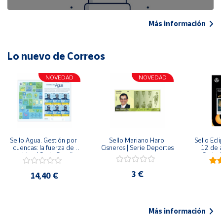
Más información
Lo nuevo de Correos
NOVEDAD
NOVEDAD
Sello Agua. Gestión por 
Sello Mariano Haro 
Sello Ecl
cuencas: la fuerza de 
Cisneros | Serie Deportes
12 de 
una idea.| Serie España 
Serie C
ES| Pliego Premium
3 €
14,40 €
Más información