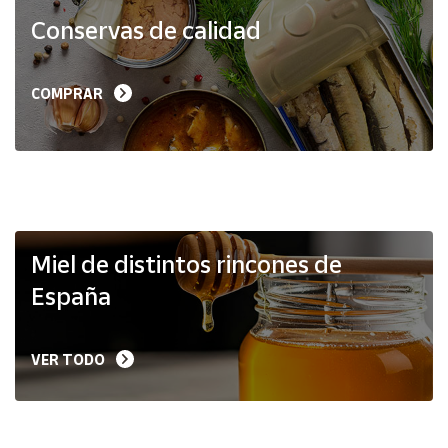
Productos
Conservas de calidad
Solidarios
Ayuda
COMPRAR
Centro
de ayuda
Contacto
Vendedores
Miel de distintos rincones de
España
Mapa de
vendedores
VER TODO
Hazte
vendedor
Área
vendedor