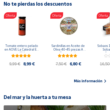
No te pierdas los descuentos
Artesanía
Oficina y
Oferta
Oferta
Oferta
Papelería
Para Canarias,
Ceuta y Melilla
Más
Tomate entero pelado 
Sardinillas en Aceite de 
Sobaos 1
populares
en AOVE La Catedral ER-
Oliva 40-45 piezas A 
Sobao
630
Churrusquiña
Paq
Bono
9,99 €
8,99 €
7,50 €
6,80 €
16,50
Cultural
Nuestros
vendedores
Más información
Las
novedades
de Correos
Del mar y la huerta a tu mesa
Market