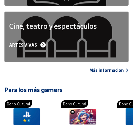
Cine, teatro y espectáculos
ARTES VIVAS
Más información
Para los más gamers
Bono Cultural
Bono Cultural
Bono Cu