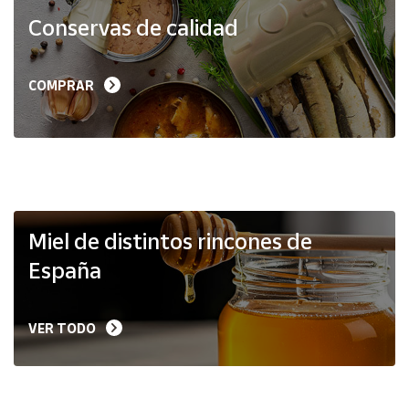
Productos
Conservas de calidad
Solidarios
Ayuda
COMPRAR
Centro
de ayuda
Contacto
Vendedores
Miel de distintos rincones de
España
Mapa de
vendedores
VER TODO
Hazte
vendedor
Área
vendedor