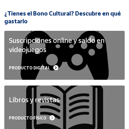
¿Tienes el Bono Cultural? Descubre en qué
Cuenta
gastarlo
Área
cliente
Suscripciones online y saldo en
videojuegos
Ubicación
PRODUCTO DIGITAL
Península
y
Baleares
Canarias,
Ceuta y
Libros y revistas
Melilla
PRODUCTO FÍSICO