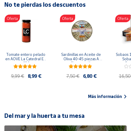
No te pierdas los descuentos
Artesanía
Oficina y
Oferta
Oferta
Oferta
Papelería
Para Canarias,
Ceuta y Melilla
Más
Tomate entero pelado 
Sardinillas en Aceite de 
Sobaos 1
populares
en AOVE La Catedral ER-
Oliva 40-45 piezas A 
Sobao
630
Churrusquiña
Paq
Bono
9,99 €
8,99 €
7,50 €
6,80 €
16,50
Cultural
Nuestros
vendedores
Más información
Las
novedades
de Correos
Del mar y la huerta a tu mesa
Market