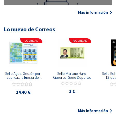
Más información
Lo nuevo de Correos
NOVEDAD
NOVEDAD
Sello Agua. Gestión por 
Sello Mariano Haro 
Sello Ecl
cuencas: la fuerza de 
Cisneros | Serie Deportes
12 de 
una idea.| Serie España 
Serie C
ES| Pliego Premium
3 €
14,40 €
Más información