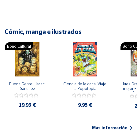
Cómic, manga e ilustrados
Bono Cultural
Bono Cu
Buena Gente - Isaac 
Ciencia de la caca: Viaje 
Juez Dr
Sánchez
a Popotopía
mejor - 
Ar
19,95 €
9,95 €
2
Más información