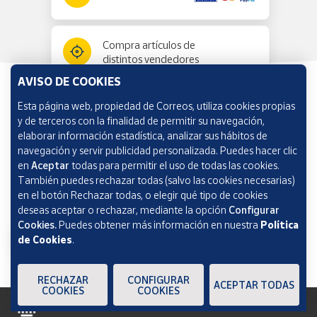
Compra artículos de
distintos vendedores
AVISO DE COOKIES
Esta página web, propiedad de Correos, utiliza cookies propias
Información y ayuda
y de terceros con la finalidad de permitir su navegación,
elaborar información estadística, analizar sus hábitos de
navegación y servir publicidad personalizada. Puedes hacer clic
Correos Market
en
Aceptar
todas para permitir el uso de todas las cookies.
También puedes rechazar todas (salvo las cookies necesarias)
en el botón Rechazar todas, o elegir qué tipo de cookies
deseas aceptar o rechazar, mediante la opción
Configurar
Cookies.
Puedes obtener más información en nuestra
Política
de Cookies
.
RECHAZAR
CONFIGURAR
ACEPTAR TODAS
COOKIES
COOKIES