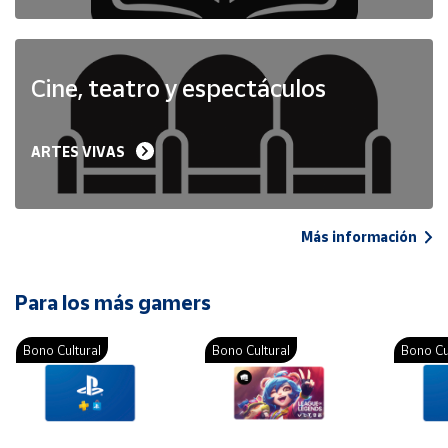
Cine, teatro y espectáculos
ARTES VIVAS
Más información
Para los más gamers
Bono Cultural
Bono Cultural
Bono Cu