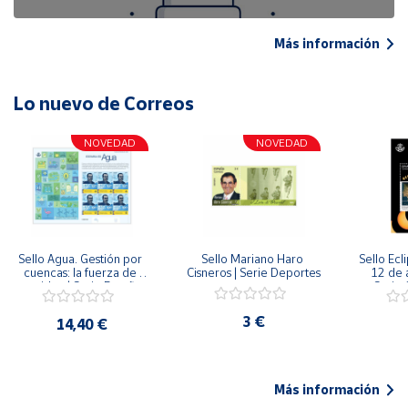
Más información
Lo nuevo de Correos
NOVEDAD
NOVEDAD
Sello Agua. Gestión por 
Sello Mariano Haro 
Sello Ecl
cuencas: la fuerza de 
Cisneros | Serie Deportes
12 de 
una idea.| Serie España 
Serie C
ES| Pliego Premium
3 €
14,40 €
Más información