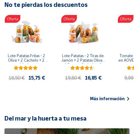
No te pierdas los descuentos
Artesanía
Oficina y
Oferta
Oferta
Oferta
Papelería
Para Canarias,
Ceuta y Melilla
Más
Lote Patatas Fritas - 2 
Lote Patatas - 2 Tiras de 
Tomate 
populares
Oliva + 2 Cachelo + 2 
Jamón + 2 Patatas Oliva + 
en AOVE 
Hierbas
1 Patatas Cachelo + 1 
Patatas Hierbas
Bono
18,50 €
15,75 €
19,80 €
16,85 €
9,99
Cultural
Nuestros
vendedores
Más información
Las
novedades
de Correos
Del mar y la huerta a tu mesa
Market