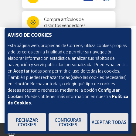
Compra artículos de
distintos vendedores
AVISO DE COOKIES
Esta página web, propiedad de Correos, utiliza cookies propias
Información y ayuda
y de terceros con la finalidad de permitir su navegación,
elaborar información estadística, analizar sus hábitos de
navegación y servir publicidad personalizada. Puedes hacer clic
Correos Market
en
Aceptar
todas para permitir el uso de todas las cookies.
También puedes rechazar todas (salvo las cookies necesarias)
en el botón Rechazar todas, o elegir qué tipo de cookies
deseas aceptar o rechazar, mediante la opción
Configurar
Cookies.
Puedes obtener más información en nuestra
Política
de Cookies
.
RECHAZAR
CONFIGURAR
ACEPTAR TODAS
COOKIES
COOKIES