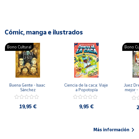
Cómic, manga e ilustrados
Bono Cultural
Bono Cu
Buena Gente - Isaac 
Ciencia de la caca: Viaje 
Juez Dr
Sánchez
a Popotopía
mejor - 
Ar
19,95 €
9,95 €
2
Más información