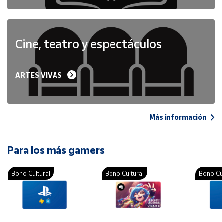
Cine, teatro y espectáculos
ARTES VIVAS
Más información
Para los más gamers
Bono Cultural
Bono Cultural
Bono Cu