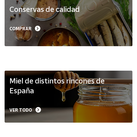
Productos
Conservas de calidad
Solidarios
Ayuda
COMPRAR
Centro
de ayuda
Contacto
Vendedores
Miel de distintos rincones de
España
Mapa de
vendedores
VER TODO
Hazte
vendedor
Área
vendedor