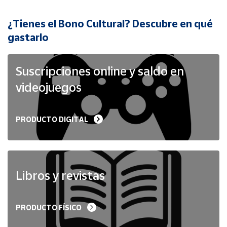
¿Tienes el Bono Cultural? Descubre en qué
Cuenta
gastarlo
Área
cliente
Suscripciones online y saldo en
videojuegos
Ubicación
PRODUCTO DIGITAL
Península
y
Baleares
Canarias,
Ceuta y
Libros y revistas
Melilla
PRODUCTO FÍSICO