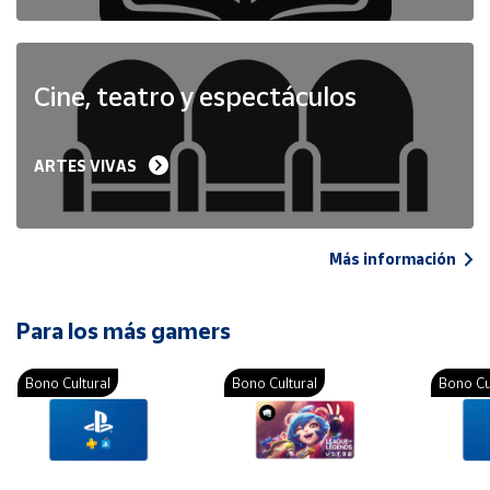
Cine, teatro y espectáculos
ARTES VIVAS
Más información
Para los más gamers
Bono Cultural
Bono Cultural
Bono Cu