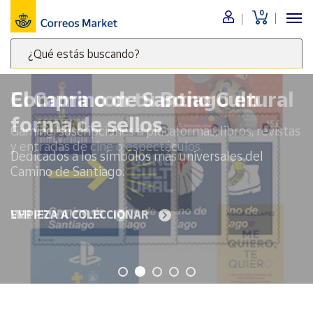
0
Menú
¿Qué estás buscando?
Nuestro
catálogo
Escribe
palabras
El Camino de Santiago en
clave
Alimentación
forma de sellos
para
Bebidas
buscar
Dedicados a los símbolos más universales del
Ocio y cultura
productos
Camino de Santiago.
en
Juguetes y
juegos
Correos
Market
EMPIEZA A COLECCIONAR
Libros y
.
revistas
Merchandising
y regalos
Tienda de
Correos