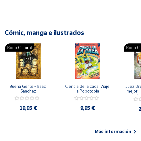
Cómic, manga e ilustrados
Bono Cultural
Bono Cu
Buena Gente - Isaac 
Ciencia de la caca: Viaje 
Juez Dr
Sánchez
a Popotopía
mejor - 
Ar
19,95 €
9,95 €
2
Más información