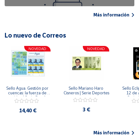
Más información
Lo nuevo de Correos
NOVEDAD
NOVEDAD
Sello Agua. Gestión por 
Sello Mariano Haro 
Sello Ecl
cuencas: la fuerza de 
Cisneros | Serie Deportes
12 de 
una idea.| Serie España 
Serie C
ES| Pliego Premium
3 €
14,40 €
Más información