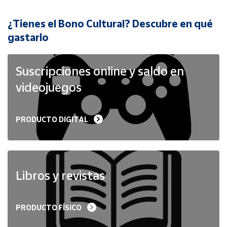
¿Tienes el Bono Cultural? Descubre en qué
Cuenta
gastarlo
Área
cliente
Suscripciones online y saldo en
videojuegos
Ubicación
PRODUCTO DIGITAL
Península
y
Baleares
Canarias,
Ceuta y
Libros y revistas
Melilla
PRODUCTO FÍSICO