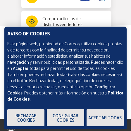
Compra artículos de
distintos vendedores
AVISO DE COOKIES
Esta página web, propiedad de Correos, utiliza cookies propias
Información y ayuda
y de terceros con la finalidad de permitir su navegación,
elaborar información estadística, analizar sus hábitos de
navegación y servir publicidad personalizada. Puedes hacer clic
Correos Market
en
Aceptar
todas para permitir el uso de todas las cookies.
También puedes rechazar todas (salvo las cookies necesarias)
en el botón Rechazar todas, o elegir qué tipo de cookies
deseas aceptar o rechazar, mediante la opción
Configurar
Cookies.
Puedes obtener más información en nuestra
Política
de Cookies
.
RECHAZAR
CONFIGURAR
ACEPTAR TODAS
COOKIES
COOKIES