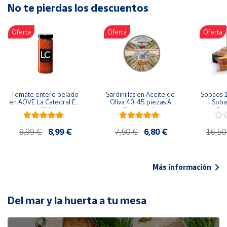
No te pierdas los descuentos
Artesanía
Oficina y
Oferta
Oferta
Oferta
Papelería
Para Canarias,
Ceuta y Melilla
Más
Tomate entero pelado 
Sardinillas en Aceite de 
Sobaos 1
populares
en AOVE La Catedral ER-
Oliva 40-45 piezas A 
Sobao
630
Churrusquiña
Paq
Bono
9,99 €
8,99 €
7,50 €
6,80 €
16,50
Cultural
Nuestros
vendedores
Más información
Las
novedades
de Correos
Del mar y la huerta a tu mesa
Market