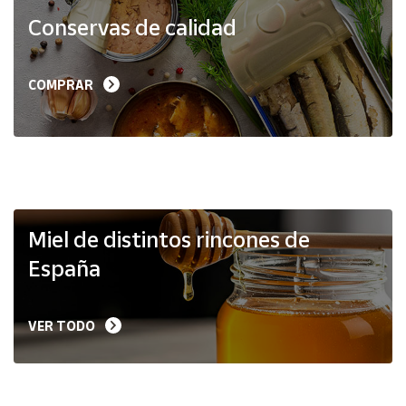
Productos
Conservas de calidad
Solidarios
Ayuda
COMPRAR
Centro
de ayuda
Contacto
Vendedores
Miel de distintos rincones de
España
Mapa de
vendedores
VER TODO
Hazte
vendedor
Área
vendedor