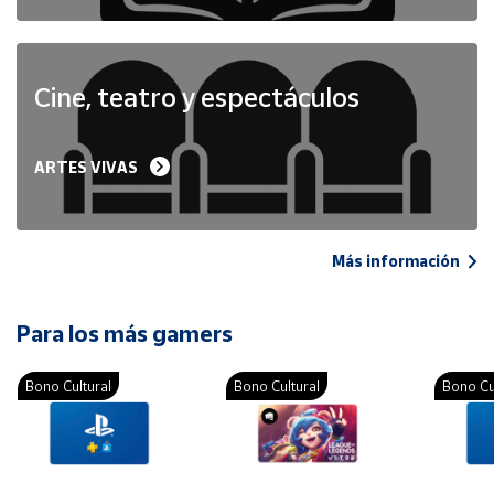
Cine, teatro y espectáculos
ARTES VIVAS
Más información
Para los más gamers
Bono Cultural
Bono Cultural
Bono Cu