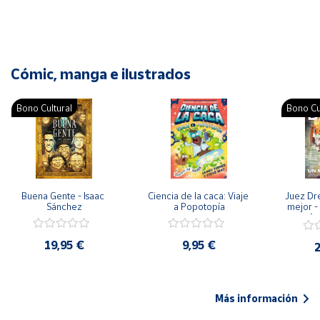
Cómic, manga e ilustrados
Bono Cultural
Bono Cu
Buena Gente - Isaac 
Ciencia de la caca: Viaje 
Juez Dr
Sánchez
a Popotopía
mejor - 
Ar
19,95 €
9,95 €
2
Más información