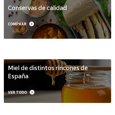
Productos
Conservas de calidad
Solidarios
Ayuda
COMPRAR
Centro
de ayuda
Contacto
Vendedores
Miel de distintos rincones de
España
Mapa de
vendedores
VER TODO
Hazte
vendedor
Área
vendedor