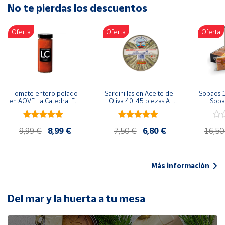
No te pierdas los descuentos
Artesanía
Oficina y
Oferta
Oferta
Oferta
Papelería
Para Canarias,
Ceuta y Melilla
Más
Tomate entero pelado 
Sardinillas en Aceite de 
Sobaos 1
populares
en AOVE La Catedral ER-
Oliva 40-45 piezas A 
Sobao
630
Churrusquiña
Paq
Bono
9,99 €
8,99 €
7,50 €
6,80 €
16,50
Cultural
Nuestros
vendedores
Más información
Las
novedades
de Correos
Del mar y la huerta a tu mesa
Market