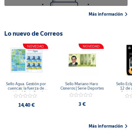
Más información
Lo nuevo de Correos
NOVEDAD
NOVEDAD
Sello Agua. Gestión por 
Sello Mariano Haro 
Sello Ecl
cuencas: la fuerza de 
Cisneros | Serie Deportes
12 de 
una idea.| Serie España 
Serie C
ES| Pliego Premium
3 €
14,40 €
Más información