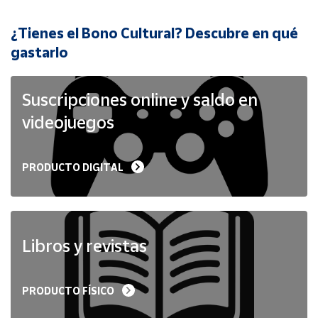
¿Tienes el Bono Cultural? Descubre en qué
Cuenta
gastarlo
Área
cliente
Suscripciones online y saldo en
videojuegos
Ubicación
PRODUCTO DIGITAL
Península
y
Baleares
Canarias,
Ceuta y
Libros y revistas
Melilla
PRODUCTO FÍSICO