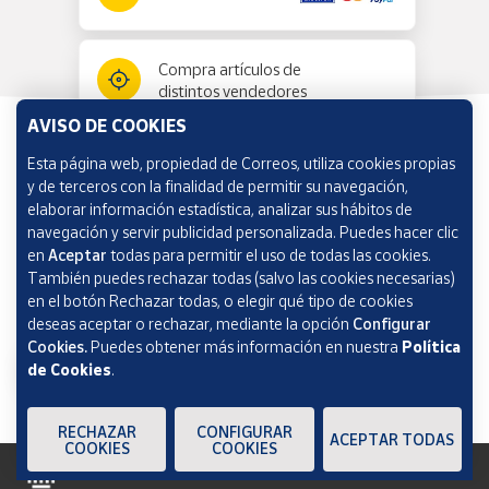
Compra artículos de
distintos vendedores
AVISO DE COOKIES
Esta página web, propiedad de Correos, utiliza cookies propias
Información y ayuda
y de terceros con la finalidad de permitir su navegación,
elaborar información estadística, analizar sus hábitos de
navegación y servir publicidad personalizada. Puedes hacer clic
Correos Market
en
Aceptar
todas para permitir el uso de todas las cookies.
También puedes rechazar todas (salvo las cookies necesarias)
en el botón Rechazar todas, o elegir qué tipo de cookies
deseas aceptar o rechazar, mediante la opción
Configurar
Cookies.
Puedes obtener más información en nuestra
Política
de Cookies
.
RECHAZAR
CONFIGURAR
ACEPTAR TODAS
COOKIES
COOKIES