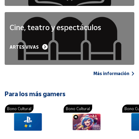
Cine, teatro y espectáculos
ARTES VIVAS
Más información
Para los más gamers
Bono Cultural
Bono Cultural
Bono Cu