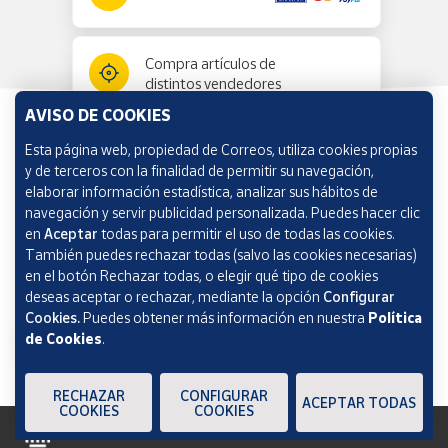
Compra artículos de
distintos vendedores
AVISO DE COOKIES
Esta página web, propiedad de Correos, utiliza cookies propias
Información y ayuda
y de terceros con la finalidad de permitir su navegación,
elaborar información estadística, analizar sus hábitos de
navegación y servir publicidad personalizada. Puedes hacer clic
Correos Market
en
Aceptar
todas para permitir el uso de todas las cookies.
También puedes rechazar todas (salvo las cookies necesarias)
en el botón Rechazar todas, o elegir qué tipo de cookies
deseas aceptar o rechazar, mediante la opción
Configurar
Cookies.
Puedes obtener más información en nuestra
Política
de Cookies
.
RECHAZAR
CONFIGURAR
ACEPTAR TODAS
COOKIES
COOKIES