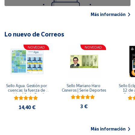
Más información
Lo nuevo de Correos
NOVEDAD
NOVEDAD
Sello Agua. Gestión por 
Sello Mariano Haro 
Sello Ecl
cuencas: la fuerza de 
Cisneros | Serie Deportes
12 de 
una idea.| Serie España 
Serie C
ES| Pliego Premium
3 €
14,40 €
Más información