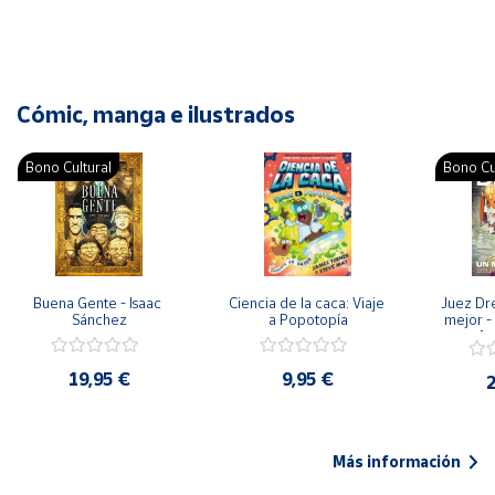
Cómic, manga e ilustrados
Bono Cultural
Bono Cu
Buena Gente - Isaac 
Ciencia de la caca: Viaje 
Juez Dr
Sánchez
a Popotopía
mejor - 
Ar
19,95 €
9,95 €
2
Más información