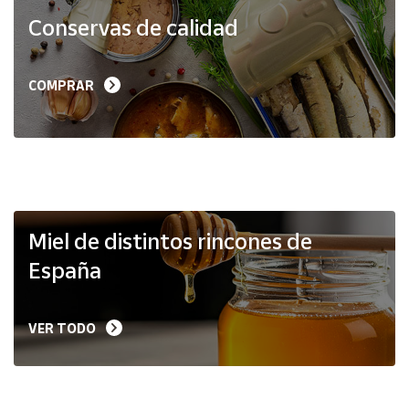
Productos
Conservas de calidad
Solidarios
Ayuda
COMPRAR
Centro
de ayuda
Contacto
Vendedores
Miel de distintos rincones de
España
Mapa de
vendedores
VER TODO
Hazte
vendedor
Área
vendedor