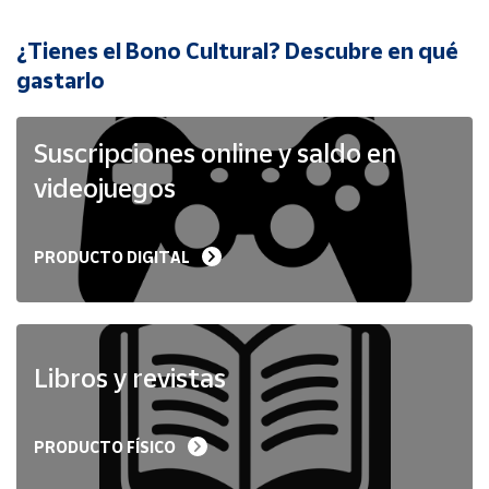
¿Tienes el Bono Cultural? Descubre en qué
Cuenta
gastarlo
Área
cliente
Suscripciones online y saldo en
videojuegos
Ubicación
PRODUCTO DIGITAL
Península
y
Baleares
Canarias,
Ceuta y
Libros y revistas
Melilla
PRODUCTO FÍSICO