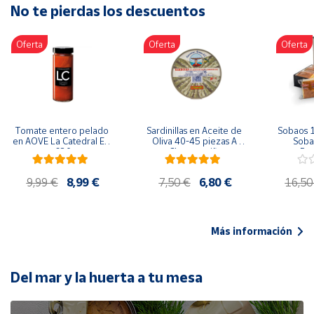
No te pierdas los descuentos
Artesanía
Oficina y
Oferta
Oferta
Oferta
Papelería
Para Canarias,
Ceuta y Melilla
Más
Tomate entero pelado 
Sardinillas en Aceite de 
Sobaos 1
populares
en AOVE La Catedral ER-
Oliva 40-45 piezas A 
Sobao
630
Churrusquiña
Paq
Bono
9,99 €
8,99 €
7,50 €
6,80 €
16,50
Cultural
Nuestros
vendedores
Más información
Las
novedades
de Correos
Del mar y la huerta a tu mesa
Market