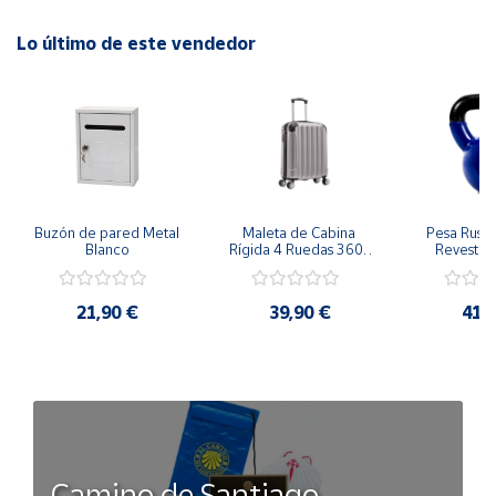
Lo último de este vendedor
Buzón de pared Metal 
Maleta de Cabina 
Pesa Rusa K
Blanco
Rígida 4 Ruedas 360º 
Revestimi
Esquinas reforzadas 
vinilo 
37L
Antidesli
21,90 €
39,90 €
41,
Camino de Santiago