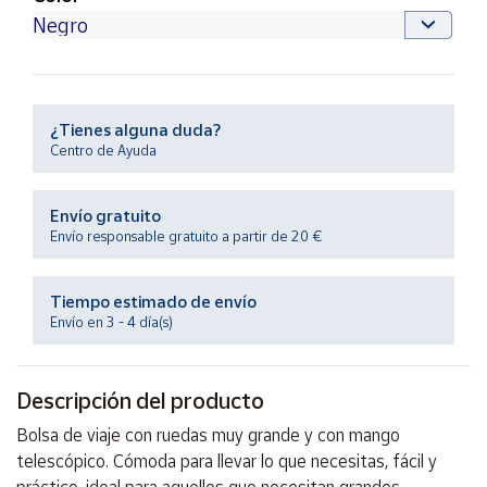
Productos
Solidarios
Ayuda
¿Tienes alguna duda?
Centro de Ayuda
Centro
de ayuda
Contacto
Envío gratuito
Envío responsable gratuito a partir de 20 €
Vendedores
Tiempo estimado de envío
Envío en 3 - 4 día(s)
Mapa de
vendedores
Hazte
Descripción del producto
vendedor
Bolsa de viaje con ruedas muy grande y con mango
Área
telescópico. Cómoda para llevar lo que necesitas, fácil y
vendedor