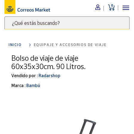
0
Menú
¿Qué estás buscando?
Nuestro
catálogo
Escribe
palabras
INICIO
EQUIPAJE Y ACCESORIOS DE VIAJE
clave
Alimentación
para
Bolso de viaje de viaje
Bebidas
buscar
60x35x30cm. 90 Litros.
Ocio y cultura
productos
en
Vendido por :
Radarshop
Juguetes y
juegos
Correos
Marca :
Bambú
Market
Libros y
.
revistas
Merchandising
y regalos
Tienda de
Correos