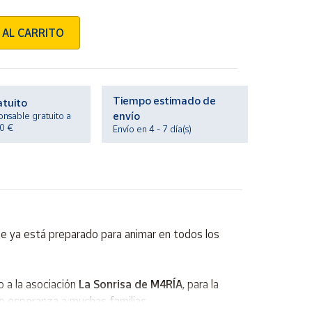
 AL CARRITO
Tiempo estimado de
atuito
envío
onsable gratuito a
20 €
Envío en 4 - 7 día(s)
 ya está preparado para animar en todos los
 a la asociación
La Sonrisa de M4RÍA
, para la
o esperanza a muchas familias.