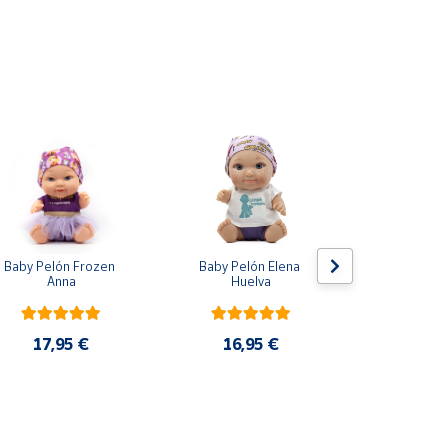
Baby Pelón Frozen 
Baby Pelón Elena 
Baby Peló
Anna
Huelva
Albo
17,95 €
16,95 €
16,9