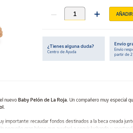
AÑADIR
Unidades
Envío gr
¿Tienes alguna duda?
Envío resp
Centro de Ayuda
partir de 
 el nuevo
Baby Pelón de La Roja.
Un compañero muy especial que
ol.
muy importante: recaudar fondos destinados a la beca creada junto
 Un pequeño gran héroe que ayudará a seguir luchando y aportand