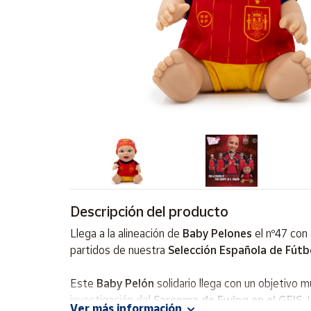
Artesanía
Oficina y
Papelería
Para Canarias,
Ceuta y Melilla
Más
populares
Bono
Cultural
Descripción del producto
Nuestros
vendedores
Llega a la alineación de
Baby Pelones
el nº47 con
Las
partidos de nuestra
Selección Española de Fútb
novedades
de Correos
Market
Este
Baby Pelón
solidario llega con un objetivo 
investigación del
Sarcoma de Ewing en el GEIS
.
Ver más información