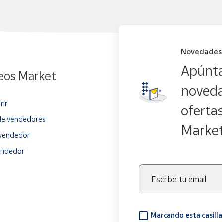
Novedades
Apúnta
eos Market
noveda
rir
oferta
e vendedores
Marke
vendedor
endedor
Escribe tu email
Marcando esta casilla