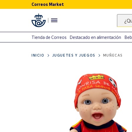
Correos Market
Menú
¿Qu
Nuestro
catálogo
Tienda de Correos
Destacado en alimentación
Beb
Alimentación
INICIO
JUGUETES Y JUEGOS
MUÑECAS
Bebidas
Ocio y cultura
Juguetes y
juegos
Libros y
revistas
Merchandising
y regalos
Tienda de
Correos