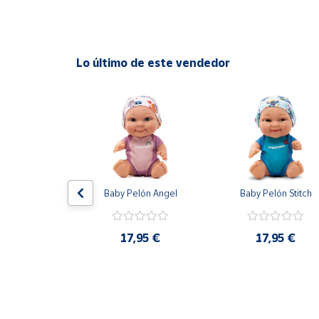
Lo último de este vendedor
lón Sara 
Baby Pelón Angel
Baby Pelón Stitch
bonero
17,95 €
17,95 €
,95 €