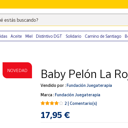
é estás buscando?
Escribe
palabras
clave
idas
Aceite
Miel
Distintivo DGT
Solidario
Camino de Santiago
B
para
buscar
productos
en
Baby Pelón La Ro
NOVEDAD
Correos
Market
.
Vendido por :
Fundación Juegaterapia
Marca :
Fundación Juegaterapia
2 | Comentario(s)
17,95 €