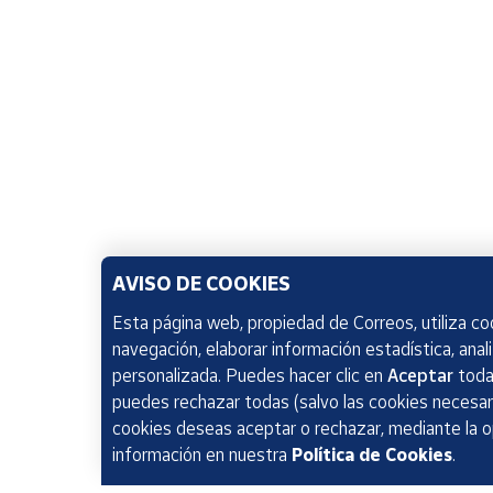
AVISO DE COOKIES
Esta página web, propiedad de Correos, utiliza coo
navegación, elaborar información estadística, anal
personalizada. Puedes hacer clic en
Aceptar
todas
puedes rechazar todas (salvo las cookies necesari
cookies deseas aceptar o rechazar, mediante la 
información en nuestra
Política de Cookies
.