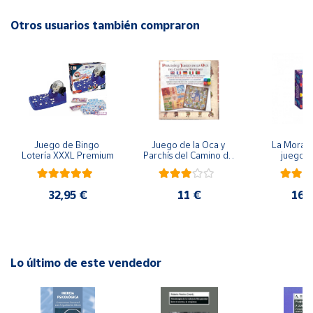
Advertencias:
No recomendable para niños menores de 3 años. Contiene
Otros usuarios también compraron
Cuenta
piezas pequeñas. Peligro de asfixia
Área
cliente
Ubicación
Juego de Bingo 
Juego de la Oca y 
La Morada
Lotería XXXL Premium
Parchís del Camino de 
juego 
Península
Santiago
y
Baleares
32,95 €
11 €
16,
Canarias,
Ceuta y
Melilla
Lo último de este vendedor