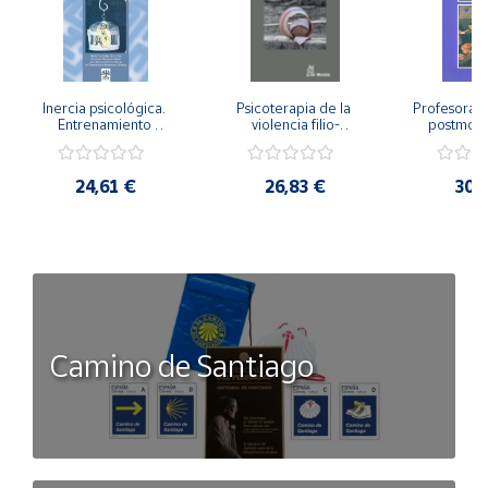
Inercia psicológica. 
Psicoterapia de la 
Profesorado,
Entrenamiento 
violencia filio-
postmode
Emocional para la 
parental. Entre el 
Cambian los
Igualdad de Género.
secreto y la 
cambi
vergüenza.
profes
24,61 €
26,83 €
30,
Camino de Santiago