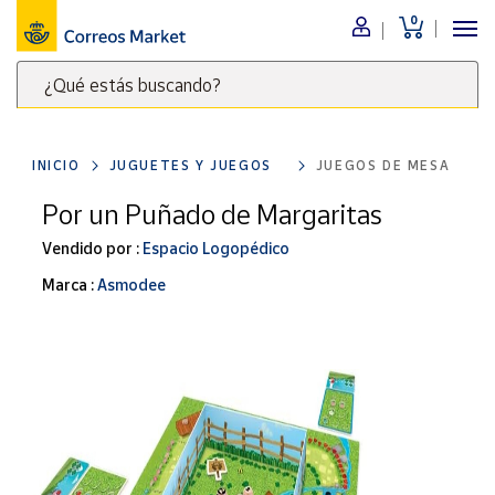
0
Menú
¿Qué estás buscando?
Nuestro
catálogo
Escribe
palabras
INICIO
JUGUETES Y JUEGOS
JUEGOS DE MESA
clave
Alimentación
para
Por un Puñado de Margaritas
Bebidas
buscar
Ocio y cultura
Vendido por :
Espacio Logopédico
productos
en
Juguetes y
Marca :
Asmodee
juegos
Correos
Market
Libros y
.
revistas
Merchandising
y regalos
Tienda de
Correos