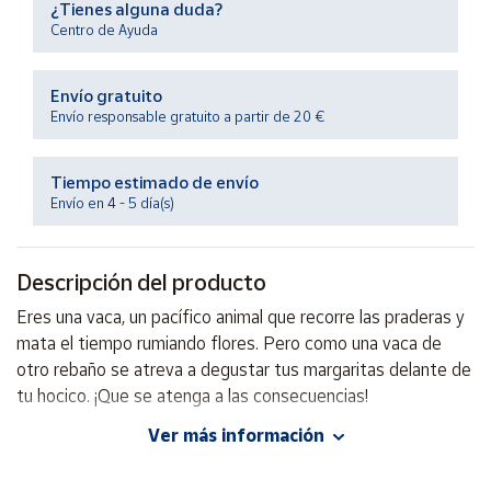
¿Tienes alguna duda?
Productos
Solidarios
Centro de Ayuda
Envío gratuito
Ayuda
Envío responsable gratuito a partir de 20 €
Centro
de ayuda
Tiempo estimado de envío
Envío en 4 - 5 día(s)
Contacto
Descripción del producto
Vendedores
Eres una vaca, un pacífico animal que recorre las praderas y
mata el tiempo rumiando flores. Pero como una vaca de
Mapa de
vendedores
otro rebaño se atreva a degustar tus margaritas delante de
tu hocico. ¡Que se atenga a las consecuencias!
Hazte
vendedor
Ver más información
Área
EAN: 3558380105435
vendedor