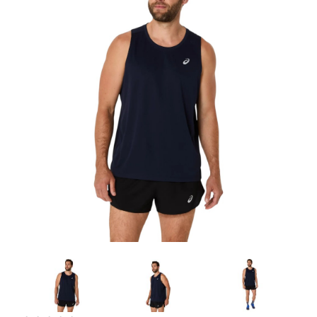
Artesanía
Oficina y
Papelería
Para Canarias,
Ceuta y Melilla
Más
populares
Bono
Cultural
Nuestros
vendedores
Las
novedades
de Correos
Market