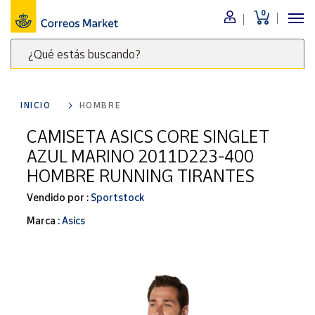
0
Menú
¿Qué estás buscando?
Nuestro
catálogo
Escribe
palabras
INICIO
HOMBRE
clave
Alimentación
para
CAMISETA ASICS CORE SINGLET
Bebidas
buscar
AZUL MARINO 2011D223-400
Ocio y cultura
productos
HOMBRE RUNNING TIRANTES
en
Juguetes y
juegos
Correos
Vendido por :
Sportstock
Market
Libros y
Marca :
Asics
.
revistas
Merchandising
y regalos
Tienda de
Correos