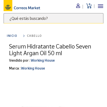
0
Menú
¿Qué estás buscando?
Nuestro
catálogo
Escribe
palabras
INICIO
CABELLO
clave
Alimentación
para
Serum Hidratante Cabello Seven
Bebidas
buscar
Light Argan Oil 50 ml
Ocio y cultura
productos
en
Vendido por :
Working House
Juguetes y
juegos
Correos
Marca :
Working House
Market
Libros y
.
revistas
Merchandising
y regalos
Tienda de
Correos