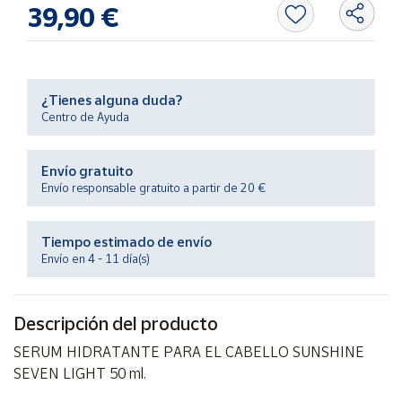
Productos
39,90 €
Solidarios
Ayuda
¿Tienes alguna duda?
Centro de Ayuda
Centro
de ayuda
Envío gratuito
Contacto
Envío responsable gratuito a partir de 20 €
Vendedores
Tiempo estimado de envío
Envío en 4 - 11 día(s)
Mapa de
vendedores
Descripción del producto
Hazte
vendedor
SERUM HIDRATANTE PARA EL CABELLO SUNSHINE
Área
SEVEN LIGHT 50 ml.
vendedor