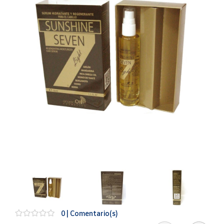
Artesanía
Oficina y
Papelería
Para Canarias,
Ceuta y Melilla
Más
populares
Bono
Cultural
Nuestros
vendedores
Las
novedades
de Correos
Market
0 | Comentario(s)