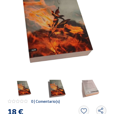
Artesanía
Oficina y
Papelería
Para Canarias,
Ceuta y Melilla
Más
populares
Bono
Cultural
Nuestros
vendedores
Las
novedades
de Correos
0 | Comentario(s)
Market
18 €