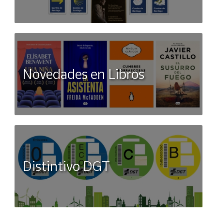
- Hermanos Prentiss y Landry, liberados por la Proclamación
de Emancipación.
- Refugio en la propiedad de los Walker, granjeros blancos
en búsqueda de sanación.
Novedades en Libros
- Una amistad inesperada entre los hermanos y los dueños
de la tierra.
Búsqueda de Libertad y Reencuentro Familiar:
- Los hermanos planean ahorrar para reunirse con su madre,
vendida cuando eran niños.
- Un viaje al norte lleno de esperanza y determinación.
Distintivo DGT
Romance Prohibido y Caos Revelado:
- Un apasionado romance entre dos soldados
confederados.