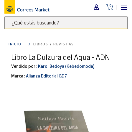
0
Menú
¿Qué estás buscando?
Nuestro
catálogo
Escribe
palabras
INICIO
LIBROS Y REVISTAS
clave
Alimentación
para
Libro La Dulzura del Agua - ADN
Bebidas
buscar
Ocio y cultura
Vendido por :
Karol Bedoya (Kebedomoda)
productos
en
Juguetes y
Marca :
Alianza Editorial GD7
juegos
Correos
Market
Libros y
.
revistas
Merchandising
y regalos
Tienda de
Correos