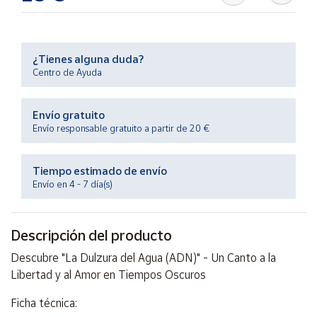
Productos
Solidarios
¿Tienes alguna duda?
Ayuda
Centro de Ayuda
Centro
Envío gratuito
de ayuda
Envío responsable gratuito a partir de 20 €
Contacto
Tiempo estimado de envío
Vendedores
Envío en 4 - 7 día(s)
Mapa de
Descripción del producto
vendedores
Descubre "La Dulzura del Agua (ADN)" - Un Canto a la
Hazte
vendedor
Libertad y al Amor en Tiempos Oscuros
Área
Ficha técnica:
vendedor