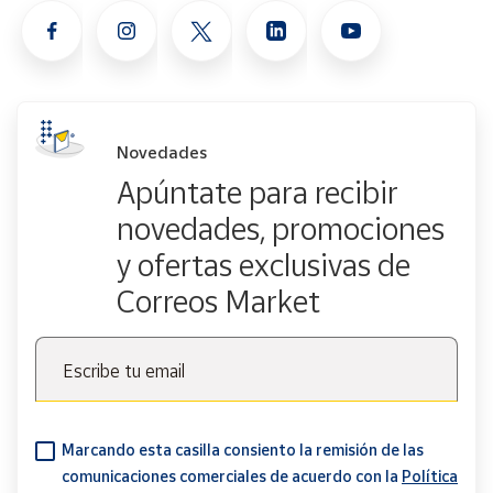
- Un debut impactante que promete una experiencia
literaria inolvidable.
Disfruta de Este Viaje Inolvidable:
- Sumérgete en la belleza y la brutalidad de la historia.
Novedades
- Una oportunidad única para explorar el pasado a través de
Apúntate para recibir
los ojos de personajes inolvidables.
novedades, promociones
¡No te pierdas la oportunidad de ser parte de esta
y ofertas exclusivas de
conmovedora historia! Adquiere "La Dulzura del Agua
(ADN)" ahora y vive una experiencia literaria que perdurará
Correos Market
en tu memoria.
Escribe tu email
Marcando esta casilla consiento la remisión de las
comunicaciones comerciales de acuerdo con la
Política