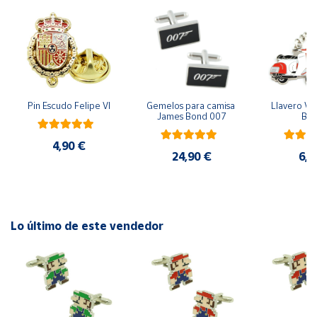
Cuenta
Área
cliente
Pin Escudo Felipe VI
Gemelos para camisa 
Llavero Ves
James Bond 007
Bla
Ubicación
4,90 €
24,90 €
6,9
Península
y
Baleares
Canarias,
Lo último de este vendedor
Ceuta y
Melilla