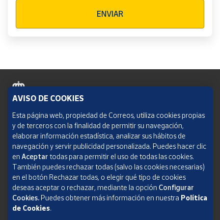
Verificación reCAPTCHA
ENVIAR
AVISO DE COOKIES
Política de cookies
Esta página web, propiedad de Correos, utiliza cookies propias
y de terceros con la finalidad de permitir su navegación,
Aviso legal
elaborar información estadística, analizar sus hábitos de
navegación y servir publicidad personalizada. Puedes hacer clic
Condiciones del servicio
en
Aceptar
todas para permitir el uso de todas las cookies.
También puedes rechazar todas (salvo las cookies necesarias)
Política de Privacidad Web
en el botón Rechazar todas, o elegir qué tipo de cookies
deseas aceptar o rechazar, mediante la opción
Configurar
Informe de transparencia
Cookies.
Puedes obtener más información en nuestra
Política
SOCIEDAD ESTATAL CORREOS Y TELÉGRAFOS, S.A., S.M.E. Todos los derechos
de Cookies
.
reservados.