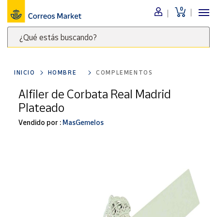
0
Menú
¿Qué estás buscando?
Nuestro
catálogo
Escribe
palabras
INICIO
HOMBRE
COMPLEMENTOS
clave
Alimentación
para
Alfiler de Corbata Real Madrid
Bebidas
buscar
Plateado
Ocio y cultura
productos
en
Vendido por :
MasGemelos
Juguetes y
juegos
Correos
Market
Libros y
.
revistas
Merchandising
y regalos
Tienda de
Correos