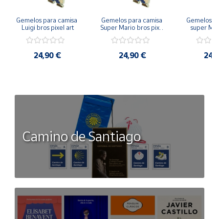
Gemelos para camisa 
Gemelos para camisa 
Gemelos pa
Luigi bros pixel art
Super Mario bros pixel 
super Mari
art
Luigi pi
24,90 €
24,90 €
24,
Camino de Santiago