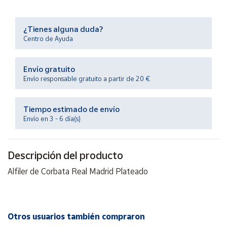
Productos
Solidarios
¿Tienes alguna duda?
Centro de Ayuda
Ayuda
Envío gratuito
Centro
Envío responsable gratuito a partir de 20 €
de ayuda
Contacto
Tiempo estimado de envío
Envío en 3 - 6 día(s)
Vendedores
Descripción del producto
Mapa de
vendedores
Alfiler de Corbata Real Madrid Plateado
Hazte
vendedor
Área
Otros usuarios también compraron
vendedor