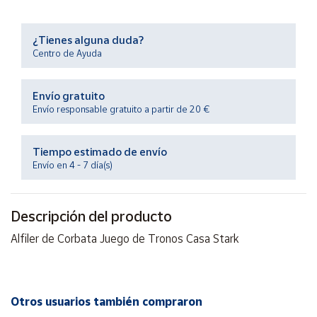
Productos
Solidarios
¿Tienes alguna duda?
Centro de Ayuda
Ayuda
Envío gratuito
Centro
Envío responsable gratuito a partir de 20 €
de ayuda
Contacto
Tiempo estimado de envío
Envío en 4 - 7 día(s)
Vendedores
Descripción del producto
Mapa de
vendedores
Alfiler de Corbata Juego de Tronos Casa Stark
Hazte
vendedor
Área
Otros usuarios también compraron
vendedor