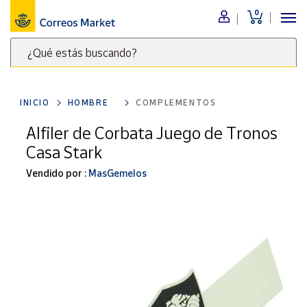
0
Menú
¿Qué estás buscando?
Nuestro
catálogo
Escribe
palabras
INICIO
HOMBRE
COMPLEMENTOS
clave
Alimentación
para
Alfiler de Corbata Juego de Tronos
Bebidas
buscar
Casa Stark
Ocio y cultura
productos
en
Vendido por :
MasGemelos
Juguetes y
juegos
Correos
Market
Libros y
.
revistas
Merchandising
y regalos
Tienda de
Correos