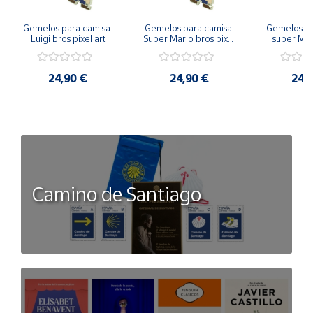
Gemelos para camisa 
Gemelos para camisa 
Gemelos pa
Luigi bros pixel art
Super Mario bros pixel 
super Mari
art
Luigi pi
24,90 €
24,90 €
24,
Camino de Santiago