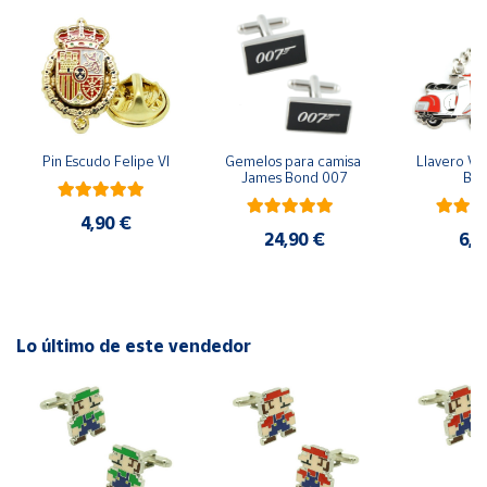
Cuenta
Área
cliente
Pin Escudo Felipe VI
Gemelos para camisa 
Llavero Ves
James Bond 007
Bla
Ubicación
4,90 €
24,90 €
6,9
Península
y
Baleares
Canarias,
Lo último de este vendedor
Ceuta y
Melilla