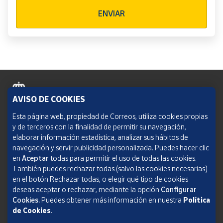
Verificación reCAPTCHA
ENVIAR
AVISO DE COOKIES
Política de cookies
Esta página web, propiedad de Correos, utiliza cookies propias
y de terceros con la finalidad de permitir su navegación,
Aviso legal
elaborar información estadística, analizar sus hábitos de
navegación y servir publicidad personalizada. Puedes hacer clic
Condiciones del servicio
en
Aceptar
todas para permitir el uso de todas las cookies.
También puedes rechazar todas (salvo las cookies necesarias)
Política de Privacidad Web
en el botón Rechazar todas, o elegir qué tipo de cookies
deseas aceptar o rechazar, mediante la opción
Configurar
Informe de transparencia
Cookies.
Puedes obtener más información en nuestra
Política
SOCIEDAD ESTATAL CORREOS Y TELÉGRAFOS, S.A., S.M.E. Todos los derechos
de Cookies
.
reservados.