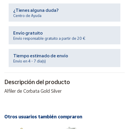
Productos
Solidarios
¿Tienes alguna duda?
Centro de Ayuda
Ayuda
Envío gratuito
Envío responsable gratuito a partir de 20 €
Centro
de ayuda
Tiempo estimado de envío
Contacto
Envío en 4 - 7 día(s)
Vendedores
Descripción del producto
Mapa de
Alfiler de Corbata Gold Silver
vendedores
Hazte
vendedor
Otros usuarios también compraron
Área
vendedor