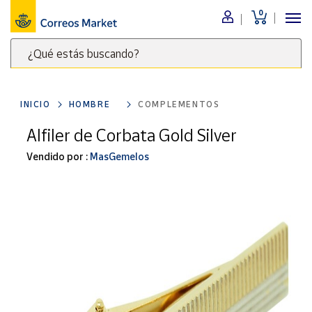
0
Menú
¿Qué estás buscando?
Nuestro
catálogo
Escribe
palabras
INICIO
HOMBRE
COMPLEMENTOS
clave
Alimentación
para
Alfiler de Corbata Gold Silver
Bebidas
buscar
Ocio y cultura
Vendido por :
MasGemelos
productos
en
Juguetes y
juegos
Correos
Market
Libros y
.
revistas
Merchandising
y regalos
Tienda de
Correos