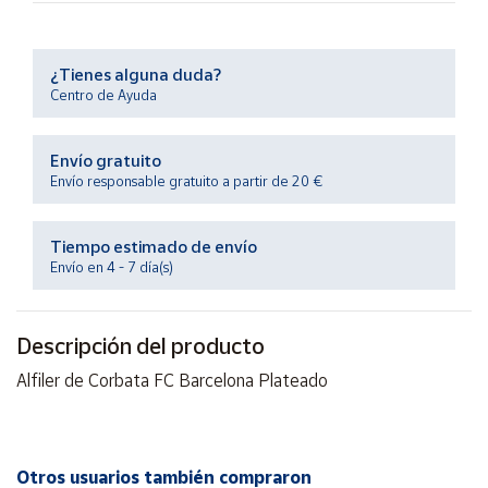
Productos
Solidarios
¿Tienes alguna duda?
Centro de Ayuda
Ayuda
Centro
Envío gratuito
de ayuda
Envío responsable gratuito a partir de 20 €
Contacto
Tiempo estimado de envío
Envío en 4 - 7 día(s)
Vendedores
Mapa de
Descripción del producto
vendedores
Alfiler de Corbata FC Barcelona Plateado
Hazte
vendedor
Área
vendedor
Otros usuarios también compraron