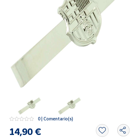
Artesanía
Oficina y
Papelería
Para Canarias,
Ceuta y Melilla
Más
populares
Bono
Cultural
Nuestros
vendedores
Las
novedades
0 | Comentario(s)
de Correos
Market
14,90 €