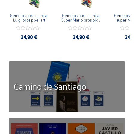
Gemelos para camisa 
Gemelos para camisa 
Gemelos pa
Luigi bros pixel art
Super Mario bros pixel 
super Mari
art
Luigi pi
24,90 €
24,90 €
24,
Camino de Santiago