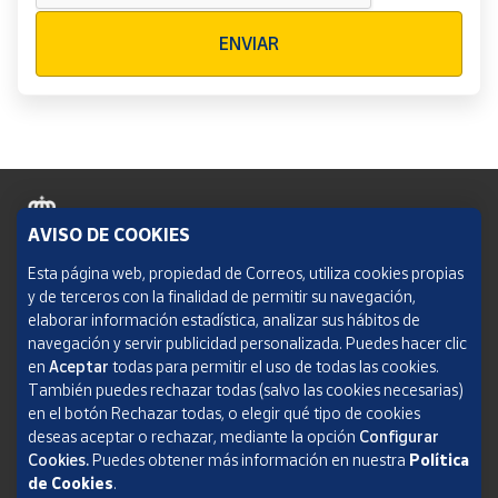
Verificación reCAPTCHA
ENVIAR
AVISO DE COOKIES
Política de cookies
Esta página web, propiedad de Correos, utiliza cookies propias
y de terceros con la finalidad de permitir su navegación,
Aviso legal
elaborar información estadística, analizar sus hábitos de
navegación y servir publicidad personalizada. Puedes hacer clic
Condiciones del servicio
en
Aceptar
todas para permitir el uso de todas las cookies.
También puedes rechazar todas (salvo las cookies necesarias)
Política de Privacidad Web
en el botón Rechazar todas, o elegir qué tipo de cookies
deseas aceptar o rechazar, mediante la opción
Configurar
Informe de transparencia
Cookies.
Puedes obtener más información en nuestra
Política
SOCIEDAD ESTATAL CORREOS Y TELÉGRAFOS, S.A., S.M.E. Todos los derechos
de Cookies
.