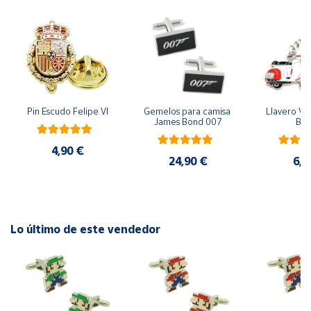
Cuenta
Área
cliente
Pin Escudo Felipe VI
Gemelos para camisa 
Llavero Ves
James Bond 007
Bla
Ubicación
4,90 €
24,90 €
6,9
Península
y
Baleares
Canarias,
Ceuta y
Lo último de este vendedor
Melilla