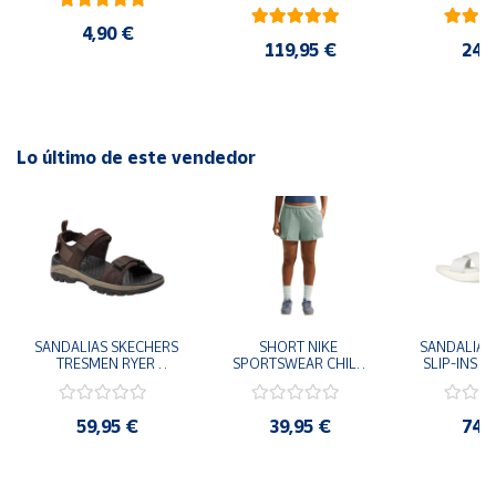
AMARILLO SHOYEL 
NEGRO JR6303 
4,90 €
CASUAL SNEAKER 
119,95 €
24,
HOMBRE
Lo último de este vendedor
SANDALIAS SKECHERS 
SHORT NIKE 
SANDALIAS 
TRESMEN RYER 
SPORTSWEAR CHILL 
SLIP-INS U
MARRON CHOCOLATE 
TERRY VERDE II3980-
3.0 NEVER
205112-CHOC 
006 PANTALONES 
BLANCO
HOMBRE SANDALIAS 
CORTOS MUJER
119975
59,95 €
39,95 €
74,
COMODAS
SANDALIAS
MU