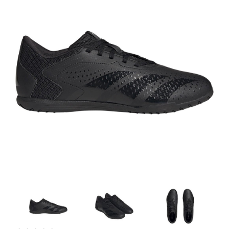
Artesanía
Oficina y
Papelería
Para Canarias,
Ceuta y Melilla
Más
populares
Bono
Cultural
Nuestros
vendedores
Las
novedades
de Correos
Market