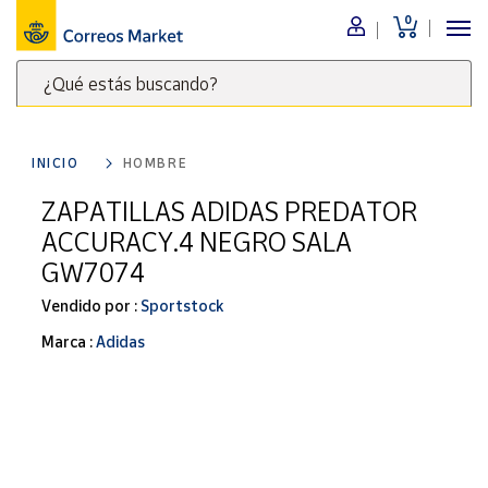
0
Menú
¿Qué estás buscando?
Nuestro
catálogo
Escribe
palabras
INICIO
HOMBRE
clave
Alimentación
para
ZAPATILLAS ADIDAS PREDATOR
Bebidas
buscar
ACCURACY.4 NEGRO SALA
Ocio y cultura
productos
GW7074
en
Juguetes y
juegos
Correos
Vendido por :
Sportstock
Market
Libros y
Marca :
Adidas
.
revistas
Merchandising
y regalos
Tienda de
Correos