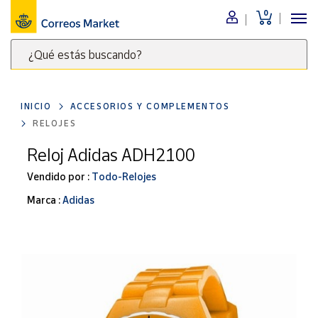
0
Menú
¿Qué estás buscando?
Nuestro
catálogo
Escribe
palabras
INICIO
ACCESORIOS Y COMPLEMENTOS
clave
Alimentación
RELOJES
para
Bebidas
buscar
Reloj Adidas ADH2100
Ocio y cultura
productos
Vendido por :
Todo-Relojes
en
Juguetes y
juegos
Correos
Marca :
Adidas
Market
Libros y
.
revistas
Merchandising
y regalos
Tienda de
Correos