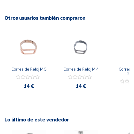
3 años de garantía.
Cuenta
Otros usuarios también compraron
Área
cliente
Ubicación
Correa de Reloj MI5
Correa de Reloj MI4
Correa d
Península
20
y
Baleares
14 €
14 €
6
Canarias,
Ceuta y
Melilla
Lo último de este vendedor