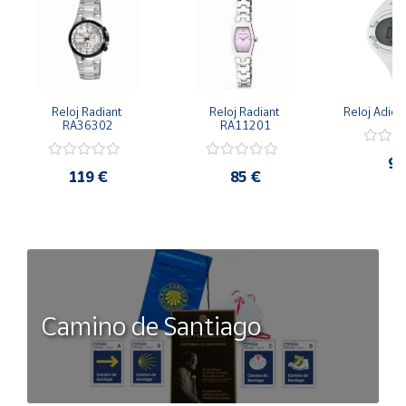
Reloj Radiant 
Reloj Radiant 
Reloj Adid
RA36302
RA11201
99
119 €
85 €
Camino de Santiago