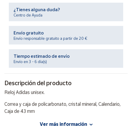
Productos
Solidarios
¿Tienes alguna duda?
Centro de Ayuda
Ayuda
Envío gratuito
Envío responsable gratuito a partir de 20 €
Centro
de ayuda
Tiempo estimado de envío
Contacto
Envío en 3 - 6 día(s)
Vendedores
Descripción del producto
Reloj Adidas unisex.
Mapa de
vendedores
Correa y caja de policarbonato, cristal mineral, Calendario,
Hazte
Caja de 43 mm
vendedor
Área
Resistente al agua 50 m
Ver más información
vendedor