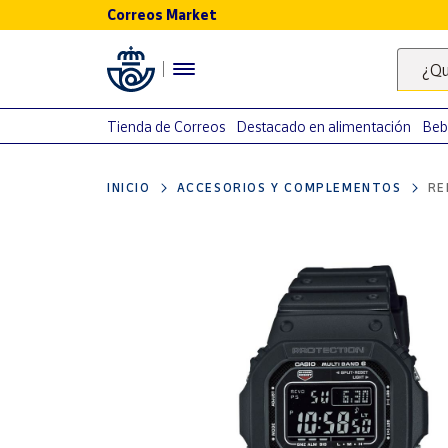
Correos Market
Menú
¿Qu
Nuestro
catálogo
Tienda de Correos
Destacado en alimentación
Beb
Alimentación
INICIO
ACCESORIOS Y COMPLEMENTOS
RE
Bebidas
Ocio y cultura
Juguetes y
juegos
Libros y
revistas
Merchandising
y regalos
Tienda de
Correos