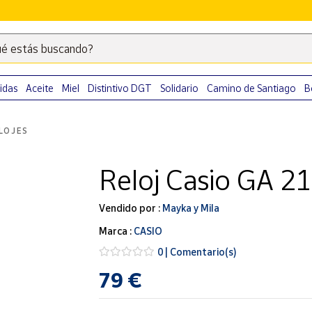
é estás buscando?
Escribe
palabras
clave
idas
Aceite
Miel
Distintivo DGT
Solidario
Camino de Santiago
B
para
buscar
LOJES
productos
en
Reloj Casio GA 
Correos
Market
.
Vendido por :
Mayka y Mila
Marca :
CASIO
0 | Comentario(s)
79 €