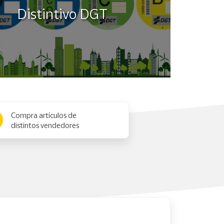
Distintivo DGT
ora fijada. Este modelo está equipado con 5 alarmas
Compra artículos de
distintos vendedores