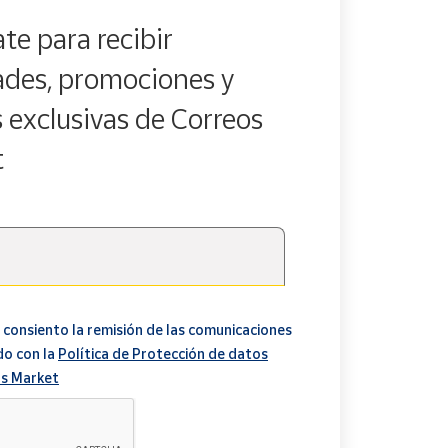
te para recibir
des, promociones y
 otro material especialmente resistente, hemos
 traduce en una duración mucho mayor.
s exclusivas de Correos
t
 flexibilidad.
 consiento la remisión de las comunicaciones
do con la
Política de Protección de datos
s Market