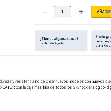
AÑADIR
Unidades
Envío gr
¿Tienes alguna duda?
Envío resp
Centro de Ayuda
partir de 
dureza y resistencia no de crear nuevos modelos con nuevos dis
A1ER con la caja más fina de todos los G-Shock analógico-digi
esistencia reforzado con fibras de carbono lo que permite hacer u