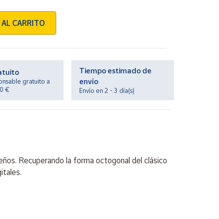
 AL CARRITO
Tiempo estimado de
atuito
envío
onsable gratuito a
20 €
Envío en 2 - 3 día(s)
eños. Recuperando la forma octogonal del clásico
tales.
n G-Shock analógico y digital con una caja de