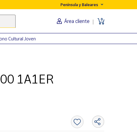
Península y Baleares
0
Área cliente
ono Cultural Joven
2100 1A1ER