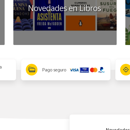
Novedades en Libros
 se repiten a diario mediante una señal acústica que suena a la h
importantes.
, día de la semana.
a
Pago seguro
 20 segundos).
o muestra siempre la fecha correcta.
to de 12 o 24 horas.
Novedades