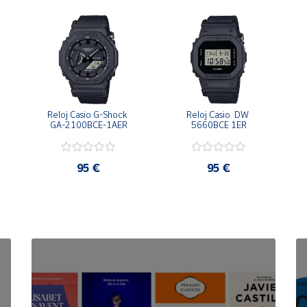
Universal Coordinado (UTC).
 estándar; ciudad local/ciudad de hora mundial.
00 segundos, 1 hora o más: 1 segundo.
Reloj Casio G-Shock 
Reloj Casio  DW 
GA-2100BCE-1AER
5660BCE 1ER
iempo fraccionario, dos llegadas a meta.
95 €
95 €
a cuenta regresiva: De 1 segundo a 24 horas (incrementos de 1 se
vimiento permitiendo así una visibilidad más limpia en las funcio