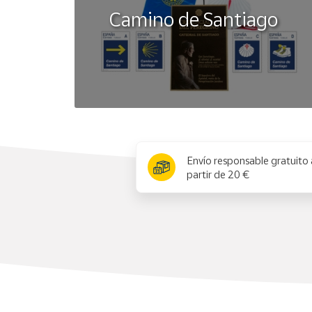
Alarmas
Camino de Santiago
· La alarma diaria le recordará las citas que
independientes que le recuerdan sus citas 
Señal Horaria
Hora Digital
· Hora, minutos, segundos, p.m. (P), mes, día
x
Envío responsable gratuito 
Hora Normal
Analógica
partir de 20 €
· Hora, minutos (la manecilla se mueve cada
Calendario Automático Completo
· Una vez ajustado, el calendario automátic
Formato de 12/24 Horas
· Las horas se visualizan ya sea en el forma