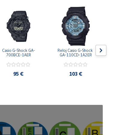
Casio G-Shock GA-
Reloj Casio G-Shock 
Casio G-S
700BCE-1AER
GA-110CD-1A2ER
110CD-
95 €
103 €
103
gundo).
nes de cronómetro y/o fecha.