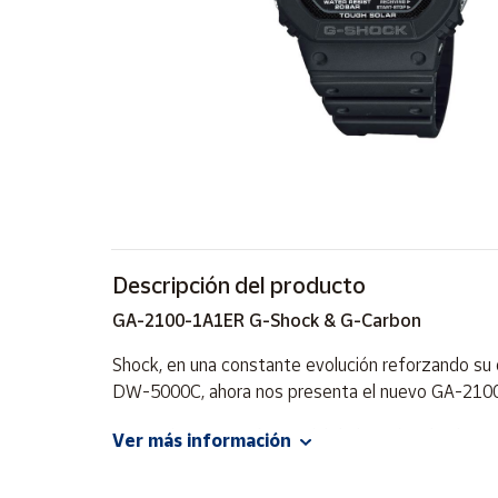
Artesanía
Oficina y
Papelería
Para Canarias,
Ceuta y Melilla
Más
populares
Bono
Descripción del producto
Cultural
GA-2100-1A1ER G-Shock & G-Carbon
Nuestros
vendedores
Shock, en una constante evolución reforzando su 
DW-5000C, ahora nos presenta el nuevo GA-2100-1
Las
novedades
de Correos
Es precisamente el material de la resina de alta r
Ver más información
Market
apenas 11,8 mm.