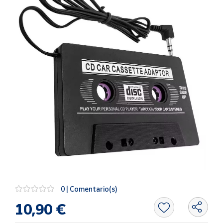
Artesanía
Oficina y
Papelería
Para Canarias,
Ceuta y Melilla
Más
populares
Bono
Cultural
Nuestros
vendedores
Las
novedades
0 | Comentario(s)
de Correos
Market
10,90 €