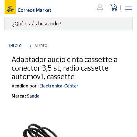
0
Menú
¿Qué estás buscando?
Nuestro
catálogo
Escribe
palabras
INICIO
AUDIO
clave
Alimentación
para
Adaptador audio cinta cassette a
Bebidas
buscar
conector 3,5 st, radio cassette
Ocio y cultura
productos
automovil, cassette
en
Juguetes y
juegos
Correos
Vendido por :
Electronica-Center
Market
Libros y
Marca :
Sanda
.
revistas
Merchandising
y regalos
Tienda de
Correos