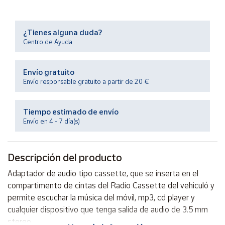
Productos
Solidarios
¿Tienes alguna duda?
Centro de Ayuda
Ayuda
Envío gratuito
Centro
de ayuda
Envío responsable gratuito a partir de 20 €
Contacto
Tiempo estimado de envío
Envío en 4 - 7 día(s)
Vendedores
Descripción del producto
Mapa de
vendedores
Adaptador de audio tipo cassette, que se inserta en el
Hazte
compartimento de cintas del Radio Cassette del vehiculó y
vendedor
permite escuchar la música del móvil, mp3, cd player y
Área
cualquier dispositivo que tenga salida de audio de 3.5 mm
vendedor
stereo.