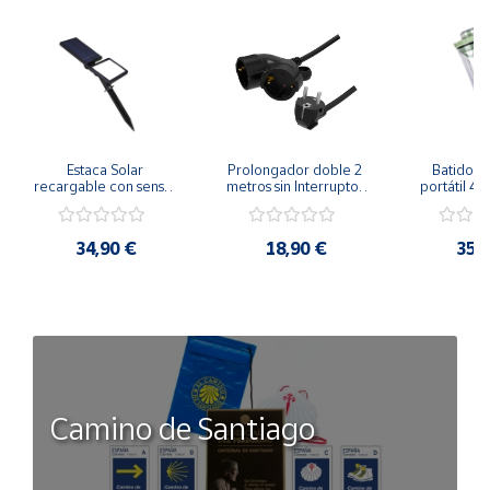
Estaca Solar 
Prolongador doble 2 
Batidora 
recargable con sensor 
metros sin Interruptor 
portátil 40
crepuscular 8W
Negro 3x1,5mm²
batería r
34,90 €
18,90 €
35,
Camino de Santiago