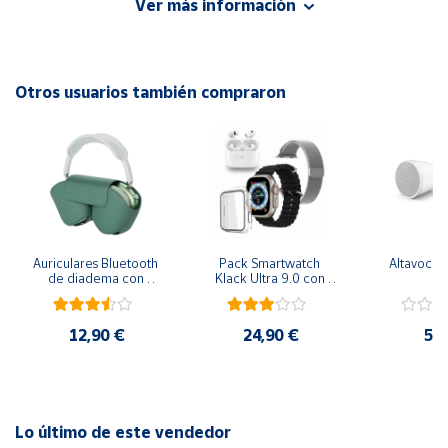
Ver más información
Dispone de un cable con conector Jack 3.5 que se conecta
Cuenta
a la salida de audio del dispositivo que deseemos escuchar.
Otros usuarios también compraron
Longitud cable 0,90m.
Área
cliente
Ubicación
Península
y
Auriculares Bluetooth 
Pack Smartwatch 
Altavoces 
Baleares
de diadema con 
Klack Ultra 9.0 con 
p
Funda Klack PRO - 
Auriculares PRO - 
Canarias,
Verde
Negro
Ceuta y
12,90 €
24,90 €
57
Melilla
Lo último de este vendedor