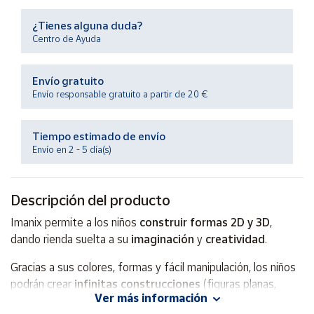
Productos
Solidarios
¿Tienes alguna duda?
Centro de Ayuda
Ayuda
Envío gratuito
Envío responsable gratuito a partir de 20 €
Centro
de ayuda
Tiempo estimado de envío
Contacto
Envío en 2 - 5 día(s)
Vendedores
Descripción del producto
Mapa de
Imanix permite a los niños
construir formas 2D y 3D
,
vendedores
dando rienda suelta a su
imaginación
y
creatividad
.
Hazte
Gracias a sus colores, formas y fácil manipulación, los niños
vendedor
podrán crear
infinitas construcciones
(figuras planas,
Área
Ver más información
animales, flores, vehículos, torres, castillos…).
vendedor