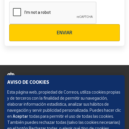
Verificación reCAPTCHA
ENVIAR
AVISO DE COOKIES
Política de cookies
Esta página web, propiedad de Correos, utiliza cookies propias
y de terceros con la finalidad de permitir su navegación,
Aviso legal
elaborar información estadística, analizar sus hábitos de
navegación y servir publicidad personalizada. Puedes hacer clic
Condiciones del servicio
en
Aceptar
todas para permitir el uso de todas las cookies.
También puedes rechazar todas (salvo las cookies necesarias)
Política de Privacidad Web
en el botón Rechazar todas, o elegir qué tipo de cookies