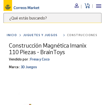
0
Menú
¿Qué estás buscando?
Nuestro
catálogo
Escribe
palabras
INICIO
JUGUETES Y JUEGOS
CONSTRUCCIONES
clave
Alimentación
para
Construcción Magnética Imanix
Bebidas
buscar
110 Piezas - BrainToys
Ocio y cultura
productos
en
Vendido por :
Fresa y Coco
Juguetes y
juegos
Correos
Marca :
3D Juegos
Market
Libros y
.
revistas
Merchandising
y regalos
Tienda de
Correos