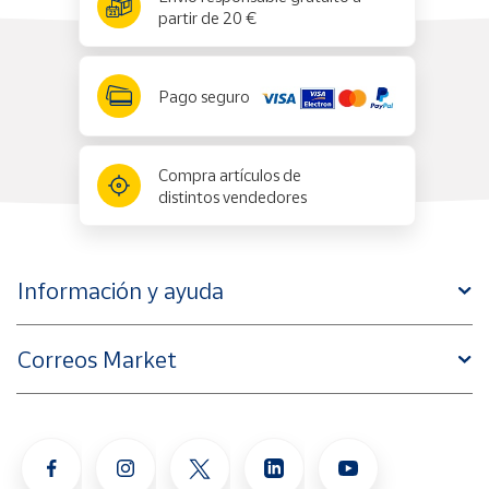
partir de 20 €
Edad recomendada: a partir de 3 años.
Pago seguro
Incluye
:
12 triángulos rectos.
14 triángulos isósceles.
Compra artículos de
20 triángulos equiláteros.
distintos vendedores
4 cuadrados grandes.
40 cuadrados pequeños.
10 ventanas cuadradas.
Información y ayuda
10 ventanas con marco.
Medidas
:
Correos Market
Triángulos rectos: 7 x 7 x 0,7 cm.
Triángulos isósceles: 13 x 7 x 0,7 cm.
Triángulos equiláteros: 7 x 6 x 0,7 cm.
Cuadrados grandes: 15 x 15 x 0,7 cm.