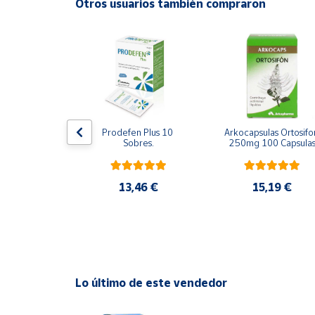
Otros usuarios también compraron
Productos
Solidarios
Ayuda
Centro
de ayuda
confort 
Prodefen Plus 10 
Arkocapsulas Ortosifon
Contacto
ps Ultra 24U 
Sobres.
250mg 100 Capsula
godon
Vendedores
37 €
13,46 €
15,19 €
Mapa de
vendedores
Hazte
vendedor
Lo último de este vendedor
Área
vendedor