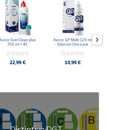
Avizor EverClean plus 
Avizor GP Multi 120 ml 
Avizor GP Co
350 ml + 45 
- Solución Única para 
120 ml - Lí
omprimidos - Solución 
Limpieza, 
Lentillas - 
Peróxido - Limpia, 
Desinfección, 
Humedece tu
Desinfecta y Elimina 
Conservación, Aclarado 
de Con
Proteínas
y Humectación
22,99 €
10,99 €
10,9
Distintivo DGT