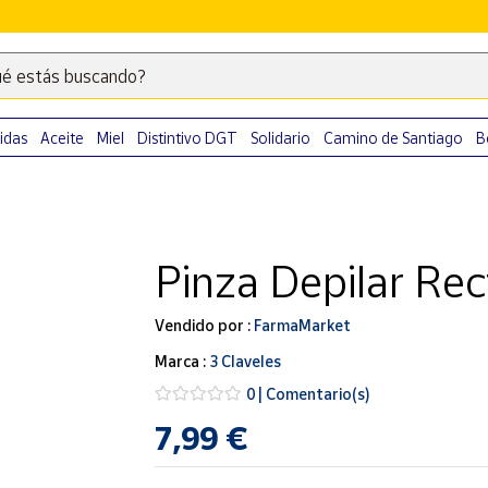
é estás buscando?
Escribe
palabras
clave
idas
Aceite
Miel
Distintivo DGT
Solidario
Camino de Santiago
B
para
buscar
productos
en
Pinza Depilar Rec
Correos
Market
.
Vendido por :
FarmaMarket
Marca :
3 Claveles
0 | Comentario(s)
7,99 €