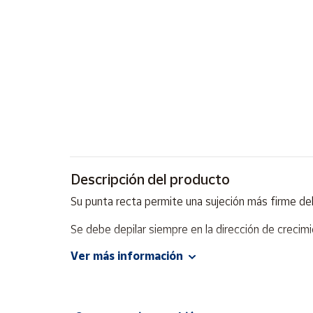
Artesanía
Oficina y
Papelería
Para Canarias,
Ceuta y Melilla
Más
populares
Bono
Descripción del producto
Cultural
Su punta recta permite una sujeción más firme del
Nuestros
vendedores
Se debe depilar siempre en la dirección de crecimi
Las
Ver más información
novedades
de Correos
Market