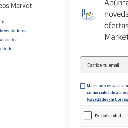
Apúnta
eos Market
noveda
rir
oferta
e vendedores
Marke
vendedor
endedor
Escribe tu email
Marcando esta casilla
comerciales de acuer
Novedades de Correo