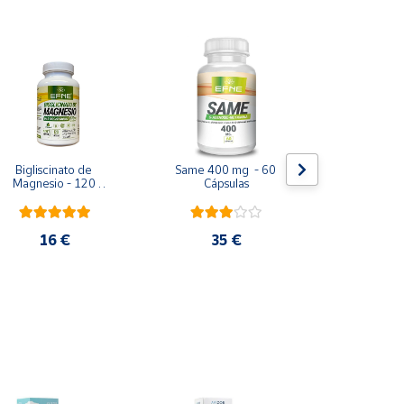
Bigliscinato de 
Same 400 mg  - 60 
Berocca Per
Magnesio - 120 
Cápsulas
60 C
Cápsulas
16 €
35 €
29,8