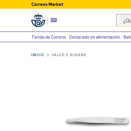
Correos Market
Menú
¿Qu
Nuestro
catálogo
Tienda de Correos
Destacado en alimentación
Beb
Alimentación
INICIO
SALUD E HIGIENE
Bebidas
Ocio y cultura
Juguetes y
juegos
Libros y
revistas
Merchandising
y regalos
Tienda de
Correos