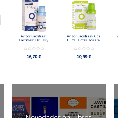
Avizor Lacrifresh 
Avizor Lacrifresh Aloe 
Lacrifresh Ocu-Dry 
10 ml - Gotas Oculares 
l 
0.30% 10 ml - Gotas 
- Humedecer y 
c
Oculares- Lubricantes - 
Lubricar Lentes de 
s
Cansancio e Irritación 
Contacto
Ocular
16,70 €
10,99 €
Novedades en Libros