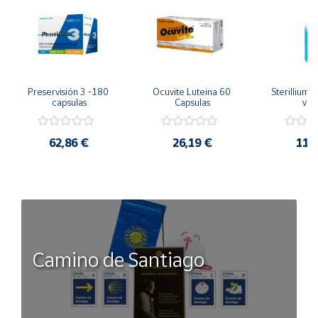
Preservisión 3 -180 
Ocuvite Luteina 60 
Sterillium 
capsulas
Capsulas
válv
62,86 €
26,19 €
11,
Camino de Santiago