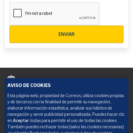
Verificación reCAPTCHA
ENVIAR
AVISO DE COOKIES
Política de cookies
Esta página web, propiedad de Correos, utiliza cookies propias
y de terceros con la finalidad de permitir su navegación,
Aviso legal
elaborar información estadística, analizar sus hábitos de
navegación y servir publicidad personalizada. Puedes hacer clic
Condiciones del servicio
en
Aceptar
todas para permitir el uso de todas las cookies.
También puedes rechazar todas (salvo las cookies necesarias)
Política de Privacidad Web
en el botón Rechazar todas, o elegir qué tipo de cookies