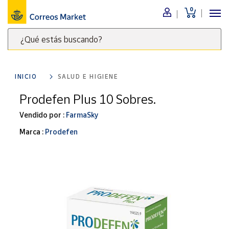
0
Menú
¿Qué estás buscando?
Nuestro
catálogo
Escribe
palabras
INICIO
SALUD E HIGIENE
clave
Alimentación
para
Prodefen Plus 10 Sobres.
Bebidas
buscar
Ocio y cultura
Vendido por :
FarmaSky
productos
en
Juguetes y
Marca :
Prodefen
juegos
Correos
Market
Libros y
.
revistas
Merchandising
y regalos
Tienda de
Correos