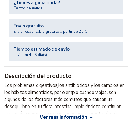
¿Tienes alguna duda?
Productos
Solidarios
Centro de Ayuda
Envío gratuito
Ayuda
Envío responsable gratuito a partir de 20 €
Centro
de ayuda
Tiempo estimado de envío
Envío en 4 - 6 día(s)
Contacto
Descripción del producto
Vendedores
Los problemas digestivos,los antibióticos y los cambios en
los hábitos alimenticios, por ejemplo cuando viajas, son
Mapa de
vendedores
algunos de los factores más comunes que causan un
desequilibrio en tu flora intestinal impidiéndote continuar
Hazte
vendedor
con tu vida normal. En estos casos actúa pronto,tómalo
Ver más información
desde el primer momento para defender tu flora intestinal.
Área
PRODEFEN Plus contiene 7 cepas de microorganismos
vendedor